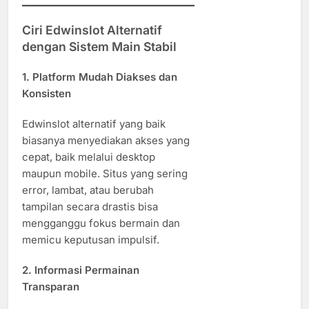
Ciri Edwinslot Alternatif
dengan Sistem Main Stabil
1. Platform Mudah Diakses dan
Konsisten
Edwinslot alternatif yang baik
biasanya menyediakan akses yang
cepat, baik melalui desktop
maupun mobile. Situs yang sering
error, lambat, atau berubah
tampilan secara drastis bisa
mengganggu fokus bermain dan
memicu keputusan impulsif.
2. Informasi Permainan
Transparan