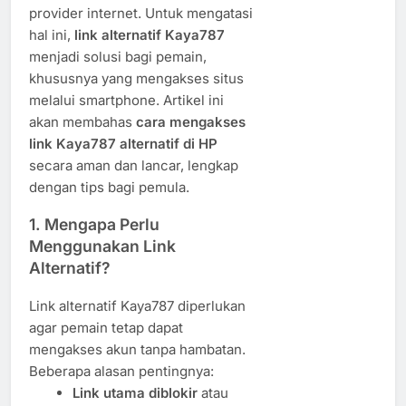
provider internet. Untuk mengatasi
hal ini,
link alternatif Kaya787
menjadi solusi bagi pemain,
khususnya yang mengakses situs
melalui smartphone. Artikel ini
akan membahas
cara mengakses
link Kaya787 alternatif di HP
secara aman dan lancar, lengkap
dengan tips bagi pemula.
1. Mengapa Perlu
Menggunakan Link
Alternatif?
Link alternatif Kaya787 diperlukan
agar pemain tetap dapat
mengakses akun tanpa hambatan.
Beberapa alasan pentingnya:
Link utama diblokir
atau