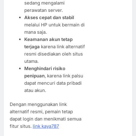
sedang mengalami
perawatan server.
Akses cepat dan stabil
melalui HP untuk bermain di
mana saja.
Keamanan akun tetap
terjaga
karena link alternatif
resmi disediakan oleh situs
utama.
Menghindari risiko
penipuan
, karena link palsu
dapat mencuri data pribadi
atau akun.
Dengan menggunakan link
alternatif resmi, pemain tetap
dapat login dan menikmati semua
fitur situs.
link kaya787