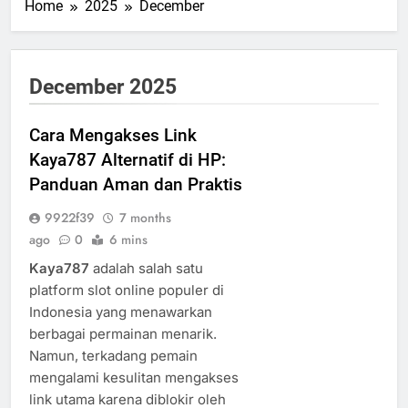
Home
2025
December
December 2025
Cara Mengakses Link
Kaya787 Alternatif di HP:
Panduan Aman dan Praktis
9922f39
7 months
ago
0
6 mins
Kaya787
adalah salah satu
platform slot online populer di
Indonesia yang menawarkan
berbagai permainan menarik.
Namun, terkadang pemain
mengalami kesulitan mengakses
link utama karena diblokir oleh