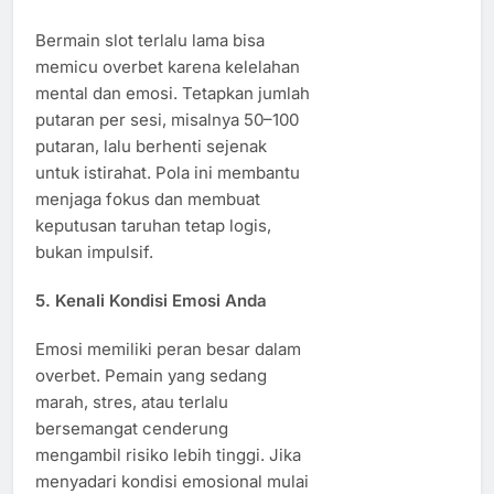
Bermain slot terlalu lama bisa
memicu overbet karena kelelahan
mental dan emosi. Tetapkan jumlah
putaran per sesi, misalnya 50–100
putaran, lalu berhenti sejenak
untuk istirahat. Pola ini membantu
menjaga fokus dan membuat
keputusan taruhan tetap logis,
bukan impulsif.
5. Kenali Kondisi Emosi Anda
Emosi memiliki peran besar dalam
overbet. Pemain yang sedang
marah, stres, atau terlalu
bersemangat cenderung
mengambil risiko lebih tinggi. Jika
menyadari kondisi emosional mulai