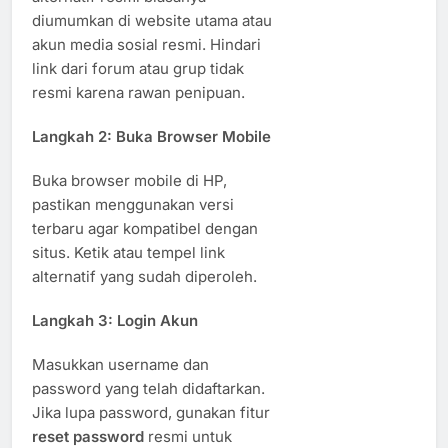
diumumkan di website utama atau
akun media sosial resmi. Hindari
link dari forum atau grup tidak
resmi karena rawan penipuan.
Langkah 2: Buka Browser Mobile
Buka browser mobile di HP,
pastikan menggunakan versi
terbaru agar kompatibel dengan
situs. Ketik atau tempel link
alternatif yang sudah diperoleh.
Langkah 3: Login Akun
Masukkan username dan
password yang telah didaftarkan.
Jika lupa password, gunakan fitur
reset password
resmi untuk