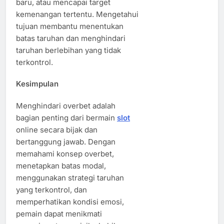
baru, atau mencapai target
kemenangan tertentu. Mengetahui
tujuan membantu menentukan
batas taruhan dan menghindari
taruhan berlebihan yang tidak
terkontrol.
Kesimpulan
Menghindari overbet adalah
bagian penting dari bermain
slot
online secara bijak dan
bertanggung jawab. Dengan
memahami konsep overbet,
menetapkan batas modal,
menggunakan strategi taruhan
yang terkontrol, dan
memperhatikan kondisi emosi,
pemain dapat menikmati