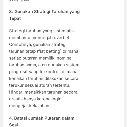
3. Gunakan Strategi Taruhan yang
Tepat
Strategi taruhan yang sistematis
membantu mencegah overbet.
Contohnya, gunakan strategi
taruhan tetap (flat betting) di mana
setiap putaran memiliki nominal
taruhan sama, atau gunakan sistem
progresif yang terkontrol, di mana
kenaikan taruhan dilakukan secara
terukur sesuai aturan tertentu.
Hindari menaikkan taruhan secara
drastis hanya karena ingin
mengejar kekalahan.
4. Batasi Jumlah Putaran dalam
Sesi