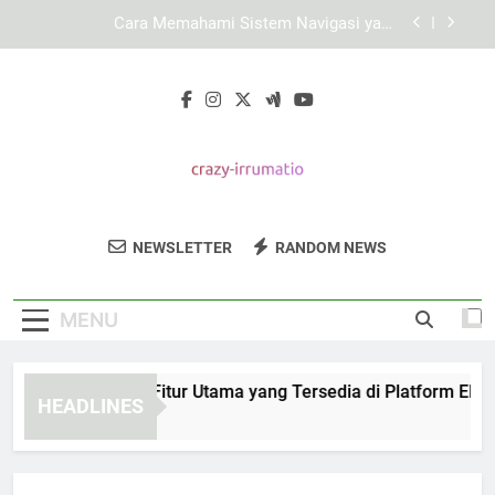
Skip
KAYA787 dan Pengembangan Antarmuka Digital
to
yang Responsif
content
Mengenal Sistem Pengelolaan Halaman yang
Diterapkan pada KAYA787
Cara Memahami Fitur Utama yang Tersedia di
Platform EDWINSLOT
Cara Memahami Sistem Navigasi yang
Diterapkan pada LEBAH4D
Crazy Irrumatio
KAYA787 dan Pengembangan Antarmuka Digital
Situs Hiburan Dewasa Dengan Konten
yang Responsif
NEWSLETTER
RANDOM NEWS
Yang Variatif. Hanya Untuk Pengguna
Mengenal Sistem Pengelolaan Halaman yang
Diterapkan pada KAYA787
Dewasa.
MENU
ra Memahami Fitur Utama yang Tersedia di Platform EDWIN
HEADLINES
Weeks Ago