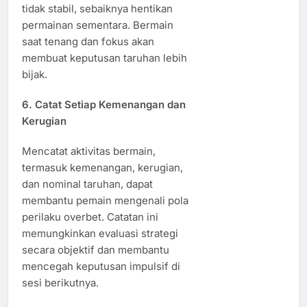
tidak stabil, sebaiknya hentikan
permainan sementara. Bermain
saat tenang dan fokus akan
membuat keputusan taruhan lebih
bijak.
6. Catat Setiap Kemenangan dan
Kerugian
Mencatat aktivitas bermain,
termasuk kemenangan, kerugian,
dan nominal taruhan, dapat
membantu pemain mengenali pola
perilaku overbet. Catatan ini
memungkinkan evaluasi strategi
secara objektif dan membantu
mencegah keputusan impulsif di
sesi berikutnya.