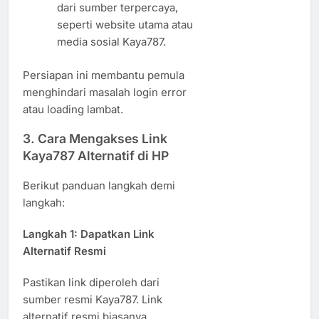
dari sumber terpercaya,
seperti website utama atau
media sosial Kaya787.
Persiapan ini membantu pemula
menghindari masalah login error
atau loading lambat.
3. Cara Mengakses Link
Kaya787 Alternatif di HP
Berikut panduan langkah demi
langkah:
Langkah 1: Dapatkan Link
Alternatif Resmi
Pastikan link diperoleh dari
sumber resmi Kaya787. Link
alternatif resmi biasanya