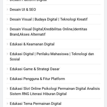
Desain UI & SEO
Desain Visual | Budaya Digital | Teknologi Kreatif
Desain Visual Digital,Kredibilitas Online,Identitas
Brand,Akses Alternatif
Edukasi & Keamanan Digital
Edukasi Digital | Perilaku Mahasiswa | Teknologi dan
Sosial
Edukasi Game & Strategi Dasar
Edukasi Pengguna & Fitur Platform
Edukasi Slot Online Psikologi Permainan Digital Analisis
Sistem RNG Literasi Hiburan Digital
Edukasi Tema Permainan Digital