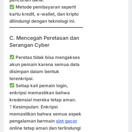
Metode pembayaran seperti
kartu kredit, e-wallet, dan kripto
dilindungi dengan teknologi ini.
C. Mencegah Peretasan dan
Serangan Cyber
Peretas tidak bisa mengakses
akun pemain karena semua data
disimpan dalam bentuk
terenkripsi.
Setiap kali pemain login,
enkripsi memastikan bahwa
kredensial mereka tetap aman.
?
Kesimpulan:
Enkripsi
memastikan bahwa semua aspek
pengalaman bermain
slot gacor
online tetap aman dan terlindungi