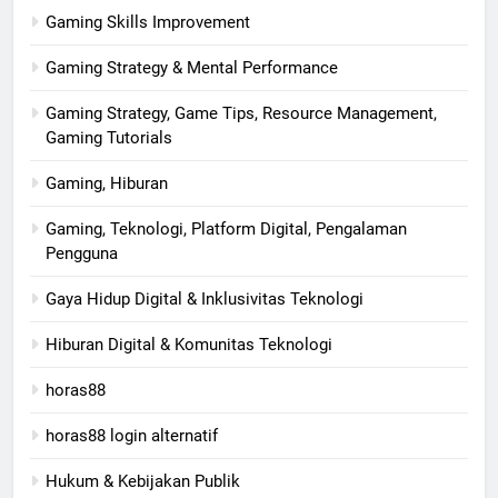
Gaming Skills Improvement
Gaming Strategy & Mental Performance
Gaming Strategy, Game Tips, Resource Management,
Gaming Tutorials
Gaming, Hiburan
Gaming, Teknologi, Platform Digital, Pengalaman
Pengguna
Gaya Hidup Digital & Inklusivitas Teknologi
Hiburan Digital & Komunitas Teknologi
horas88
horas88 login alternatif
Hukum & Kebijakan Publik