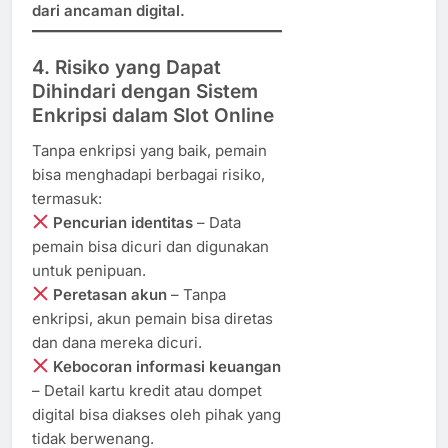
dari ancaman digital.
4. Risiko yang Dapat
Dihindari dengan Sistem
Enkripsi dalam Slot Online
Tanpa enkripsi yang baik, pemain
bisa menghadapi berbagai risiko,
termasuk:
Pencurian identitas
– Data
pemain bisa dicuri dan digunakan
untuk penipuan.
Peretasan akun
– Tanpa
enkripsi, akun pemain bisa diretas
dan dana mereka dicuri.
Kebocoran informasi keuangan
– Detail kartu kredit atau dompet
digital bisa diakses oleh pihak yang
tidak berwenang.