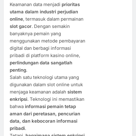
Keamanan data menjadi
prioritas
utama dalam industri perjudian
online
, termasuk dalam permainan
slot gacor
. Dengan semakin
banyaknya pemain yang
menggunakan metode pembayaran
digital dan berbagi informasi
pribadi di platform kasino online,
perlindungan data sangatlah
penting
.
Salah satu teknologi utama yang
digunakan dalam slot online untuk
menjaga keamanan adalah
sistem
enkripsi
. Teknologi ini memastikan
bahwa
informasi pemain tetap
aman dari peretasan, pencurian
data, dan kebocoran informasi
pribadi
.
Tetapi,
bagaimana sistem enkripsi