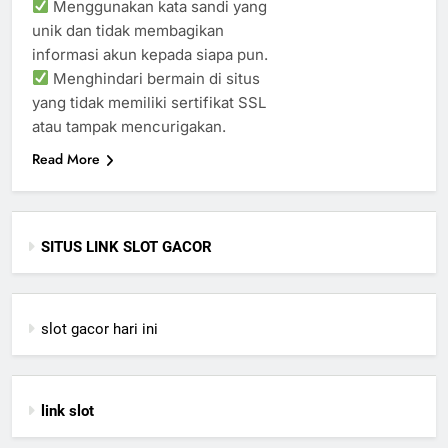
Menggunakan kata sandi yang
unik dan tidak membagikan
informasi akun kepada siapa pun.
Menghindari bermain di situs
yang tidak memiliki sertifikat SSL
atau tampak mencurigakan.
Read More
SITUS LINK SLOT GACOR
slot gacor hari ini
link slot