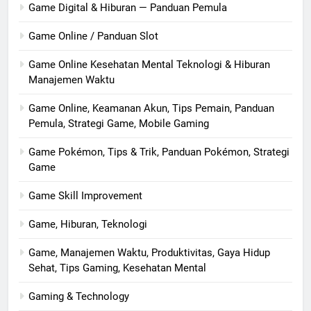
Game Digital & Hiburan — Panduan Pemula
Game Online / Panduan Slot
Game Online Kesehatan Mental Teknologi & Hiburan
Manajemen Waktu
Game Online, Keamanan Akun, Tips Pemain, Panduan
Pemula, Strategi Game, Mobile Gaming
Game Pokémon, Tips & Trik, Panduan Pokémon, Strategi
Game
Game Skill Improvement
Game, Hiburan, Teknologi
Game, Manajemen Waktu, Produktivitas, Gaya Hidup
Sehat, Tips Gaming, Kesehatan Mental
Gaming & Technology