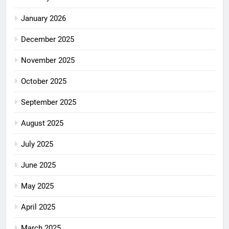
January 2026
December 2025
November 2025
October 2025
September 2025
August 2025
July 2025
June 2025
May 2025
April 2025
March 2025