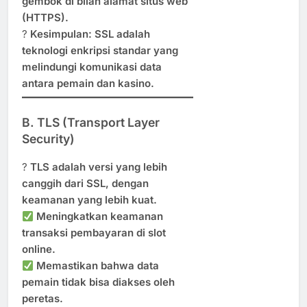
gembok di bilah alamat situs web
(HTTPS).
?
Kesimpulan:
SSL adalah
teknologi enkripsi standar yang
melindungi komunikasi data
antara pemain dan kasino.
B. TLS (Transport Layer
Security)
?
TLS adalah versi yang lebih
canggih dari SSL, dengan
keamanan yang lebih kuat.
Meningkatkan keamanan
transaksi pembayaran di slot
online.
Memastikan bahwa data
pemain tidak bisa diakses oleh
peretas.