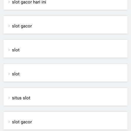
slot gacor hari ini
slot gacor
slot
slot
situs slot
slot gacor