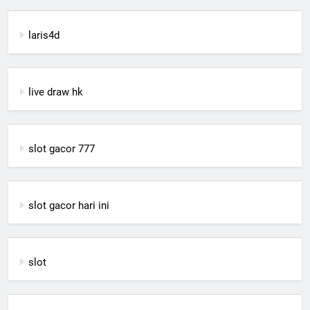
laris4d
live draw hk
slot gacor 777
slot gacor hari ini
slot