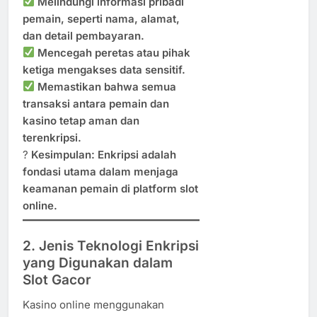
Melindungi informasi pribadi
pemain, seperti nama, alamat,
dan detail pembayaran.
Mencegah peretas atau pihak
ketiga mengakses data sensitif.
Memastikan bahwa semua
transaksi antara pemain dan
kasino tetap aman dan
terenkripsi.
?
Kesimpulan:
Enkripsi adalah
fondasi utama dalam menjaga
keamanan pemain di platform slot
online.
2. Jenis Teknologi Enkripsi
yang Digunakan dalam
Slot Gacor
Kasino online menggunakan