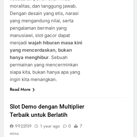
moralitas, dan tanggung jawab.
Dengan desain yang etis, narasi
yang mengandung nilai, serta
pengalaman bermain yang
manusiawi, slot gacor dapat
menjadi
wajah hiburan masa kini
yang mencerdaskan, bukan
hanya menghibur
. Sebuah
permainan yang mencerminkan
siapa kita, bukan hanya apa yang
ingin kita menangkan.
Read More
Slot Demo dengan Multiplier
Terbaik untuk Berlatih
9922f39
1 year ago
0
7
mins