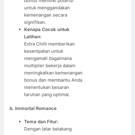
bonus memiliki potensi
untuk menggandakan
kemenangan secara
signifikan.
Kenapa Cocok untuk
Latihan:
Extra Chilli memberikan
kesempatan untuk
mengamati bagaimana
multiplier bekerja dalam
meningkatkan kemenangan
bonus dan membantu Anda
menentukan besaran
taruhan yang optimal.
b.
Immortal Romance
Tema dan Fitur:
Dengan latar belakang