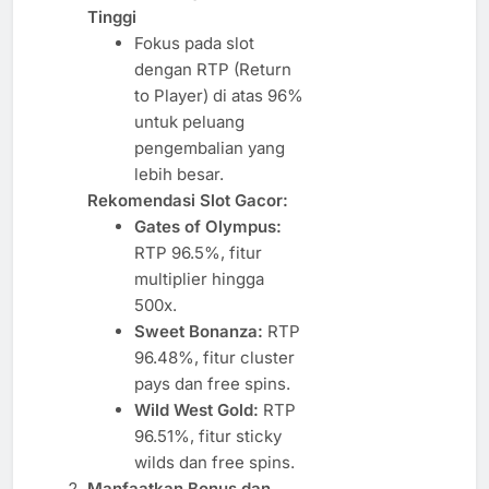
Tinggi
Fokus pada slot
dengan RTP (Return
to Player) di atas 96%
untuk peluang
pengembalian yang
lebih besar.
Rekomendasi Slot Gacor:
Gates of Olympus:
RTP 96.5%, fitur
multiplier hingga
500x.
Sweet Bonanza:
RTP
96.48%, fitur cluster
pays dan free spins.
Wild West Gold:
RTP
96.51%, fitur sticky
wilds dan free spins.
Manfaatkan Bonus dan