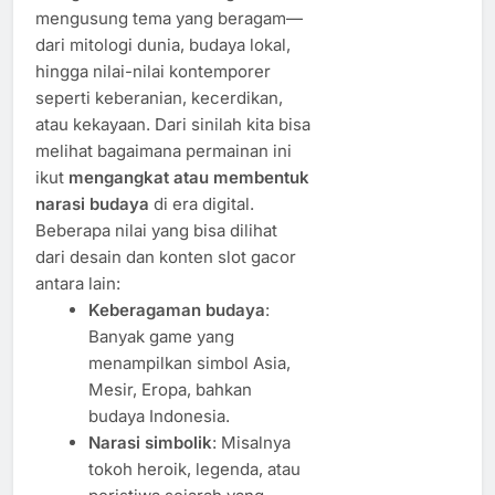
mengusung tema yang beragam—
dari mitologi dunia, budaya lokal,
hingga nilai-nilai kontemporer
seperti keberanian, kecerdikan,
atau kekayaan. Dari sinilah kita bisa
melihat bagaimana permainan ini
ikut
mengangkat atau membentuk
narasi budaya
di era digital.
Beberapa nilai yang bisa dilihat
dari desain dan konten slot gacor
antara lain:
Keberagaman budaya
:
Banyak game yang
menampilkan simbol Asia,
Mesir, Eropa, bahkan
budaya Indonesia.
Narasi simbolik
: Misalnya
tokoh heroik, legenda, atau