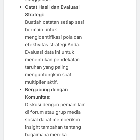
Catat Hasil dan Evaluasi
Strategi:
Buatlah catatan setiap sesi
bermain untuk
mengidentifikasi pola dan
efektivitas strategi Anda.
Evaluasi data ini untuk
menentukan pendekatan
taruhan yang paling
menguntungkan saat
multiplier aktif.
Bergabung dengan
Komunitas:
Diskusi dengan pemain lain
di forum atau grup media
sosial dapat memberikan
insight tambahan tentang
bagaimana mereka