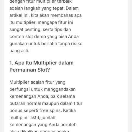
dengan fitur multiplier terbaik
adalah langkah yang tepat. Dalam
artikel ini, kita akan membahas apa
itu multiplier, mengapa fitur ini
sangat penting, serta tips dan
contoh slot demo yang bisa Anda
gunakan untuk berlatih tanpa risiko
uang asli.
1. Apa Itu Multiplier dalam
Permainan Slot?
Multiplier adalah fitur yang
berfungsi untuk menggandakan
kemenangan Anda, baik selama
putaran normal maupun dalam fitur
bonus seperti free spins. Ketika
multiplier aktif, jumlah
kemenangan yang Anda peroleh
akan dikalikan dengan angka