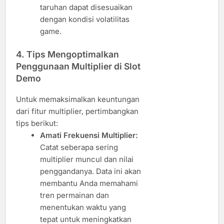
taruhan dapat disesuaikan
dengan kondisi volatilitas
game.
4. Tips Mengoptimalkan
Penggunaan Multiplier di Slot
Demo
Untuk memaksimalkan keuntungan
dari fitur multiplier, pertimbangkan
tips berikut:
Amati Frekuensi Multiplier:
Catat seberapa sering
multiplier muncul dan nilai
penggandanya. Data ini akan
membantu Anda memahami
tren permainan dan
menentukan waktu yang
tepat untuk meningkatkan