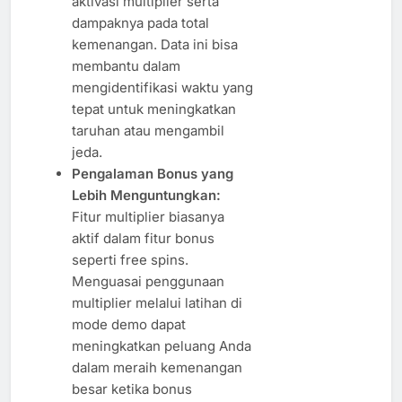
aktivasi multiplier serta
dampaknya pada total
kemenangan. Data ini bisa
membantu dalam
mengidentifikasi waktu yang
tepat untuk meningkatkan
taruhan atau mengambil
jeda.
Pengalaman Bonus yang
Lebih Menguntungkan:
Fitur multiplier biasanya
aktif dalam fitur bonus
seperti free spins.
Menguasai penggunaan
multiplier melalui latihan di
mode demo dapat
meningkatkan peluang Anda
dalam meraih kemenangan
besar ketika bonus