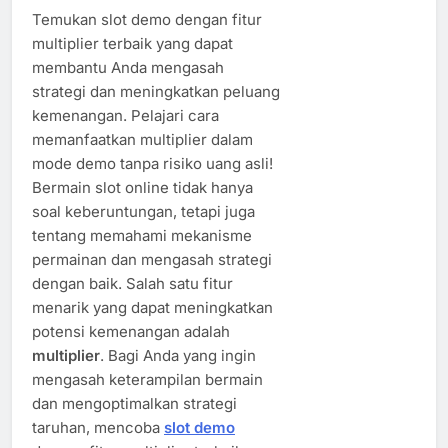
Temukan slot demo dengan fitur
multiplier terbaik yang dapat
membantu Anda mengasah
strategi dan meningkatkan peluang
kemenangan. Pelajari cara
memanfaatkan multiplier dalam
mode demo tanpa risiko uang asli!
Bermain slot online tidak hanya
soal keberuntungan, tetapi juga
tentang memahami mekanisme
permainan dan mengasah strategi
dengan baik. Salah satu fitur
menarik yang dapat meningkatkan
potensi kemenangan adalah
multiplier
. Bagi Anda yang ingin
mengasah keterampilan bermain
dan mengoptimalkan strategi
taruhan, mencoba
slot demo