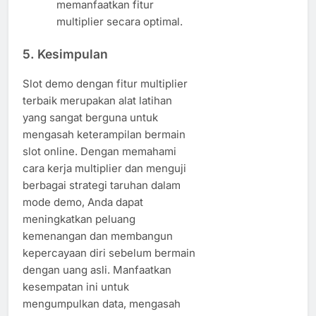
memanfaatkan fitur
multiplier secara optimal.
5. Kesimpulan
Slot demo dengan fitur multiplier
terbaik merupakan alat latihan
yang sangat berguna untuk
mengasah keterampilan bermain
slot online. Dengan memahami
cara kerja multiplier dan menguji
berbagai strategi taruhan dalam
mode demo, Anda dapat
meningkatkan peluang
kemenangan dan membangun
kepercayaan diri sebelum bermain
dengan uang asli. Manfaatkan
kesempatan ini untuk
mengumpulkan data, mengasah