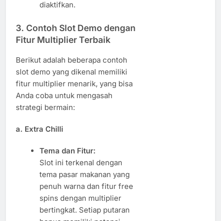
diaktifkan.
3. Contoh Slot Demo dengan
Fitur Multiplier Terbaik
Berikut adalah beberapa contoh
slot demo yang dikenal memiliki
fitur multiplier menarik, yang bisa
Anda coba untuk mengasah
strategi bermain:
a.
Extra Chilli
Tema dan Fitur:
Slot ini terkenal dengan
tema pasar makanan yang
penuh warna dan fitur free
spins dengan multiplier
bertingkat. Setiap putaran