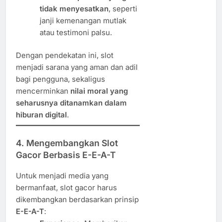
tidak menyesatkan
, seperti
janji kemenangan mutlak
atau testimoni palsu.
Dengan pendekatan ini, slot
menjadi sarana yang aman dan adil
bagi pengguna, sekaligus
mencerminkan
nilai moral yang
seharusnya ditanamkan dalam
hiburan digital
.
4.
Mengembangkan Slot
Gacor Berbasis E-E-A-T
Untuk menjadi media yang
bermanfaat, slot gacor harus
dikembangkan berdasarkan prinsip
E-E-A-T
: