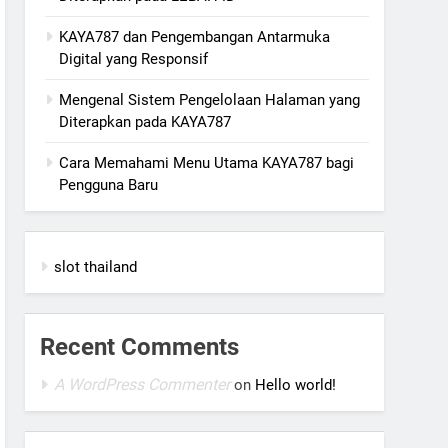
KAYA787 dan Pengembangan Antarmuka
Digital yang Responsif
Mengenal Sistem Pengelolaan Halaman yang
Diterapkan pada KAYA787
Cara Memahami Menu Utama KAYA787 bagi
Pengguna Baru
slot thailand
Recent Comments
A WordPress Commenter
on
Hello world!