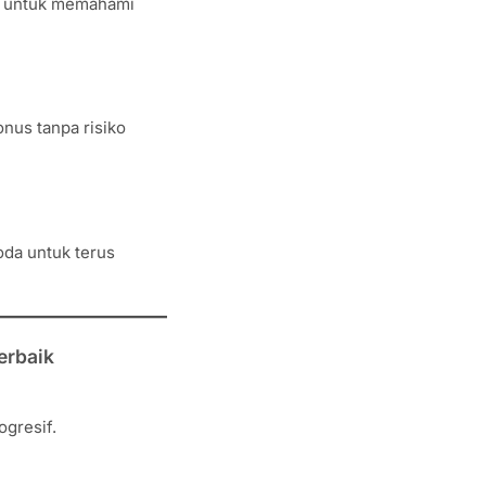
n untuk memahami
us tanpa risiko
da untuk terus
erbaik
ogresif.