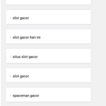
slot gacor
slot gacor hari ini
situs slot gacor
slot gacor
spaceman gacor