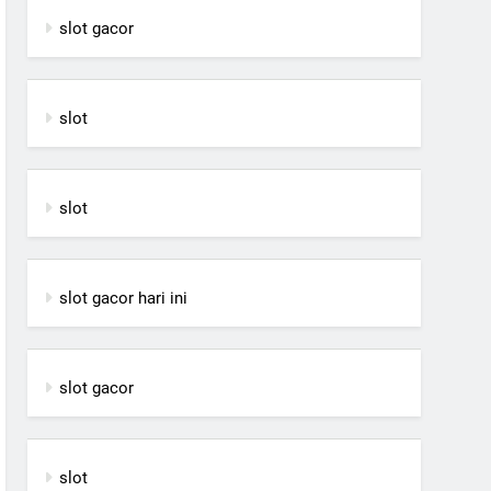
slot gacor
slot
slot
slot gacor hari ini
slot gacor
slot