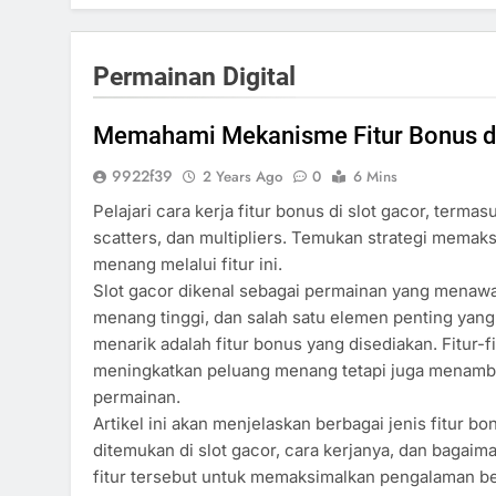
Permainan Digital
Memahami Mekanisme Fitur Bonus di
9922f39
2 Years Ago
0
6 Mins
Pelajari cara kerja fitur bonus di slot gacor, termas
scatters, dan multipliers. Temukan strategi memak
menang melalui fitur ini.
Slot gacor dikenal sebagai permainan yang menaw
menang tinggi, dan salah satu elemen penting ya
menarik adalah fitur bonus yang disediakan. Fitur-fi
meningkatkan peluang menang tetapi juga menamb
permainan.
Artikel ini akan menjelaskan berbagai jenis fitur 
ditemukan di slot gacor, cara kerjanya, dan bagai
fitur tersebut untuk memaksimalkan pengalaman b