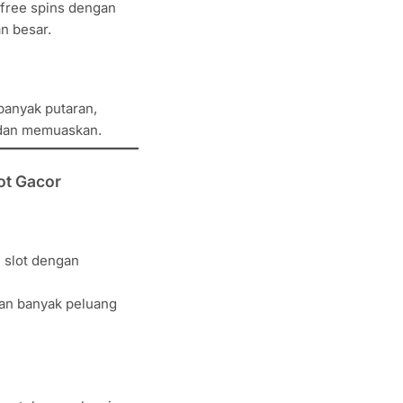
 free spins dengan
n besar.
banyak putaran,
 dan memuaskan.
ot Gacor
 slot dengan
ngan banyak peluang