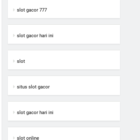
slot gacor 777
slot gacor hari ini
slot
situs slot gacor
slot gacor hari ini
slot online