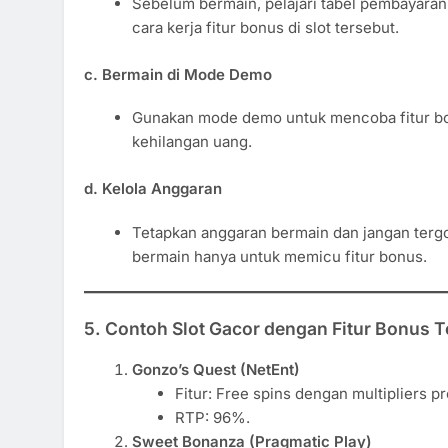
Sebelum bermain, pelajari tabel pembayara
cara kerja fitur bonus di slot tersebut.
c. Bermain di Mode Demo
Gunakan mode demo untuk mencoba fitur bon
kehilangan uang.
d. Kelola Anggaran
Tetapkan anggaran bermain dan jangan tergo
bermain hanya untuk memicu fitur bonus.
5. Contoh Slot Gacor dengan Fitur Bonus T
Gonzo’s Quest (NetEnt)
Fitur: Free spins dengan multipliers pr
RTP: 96%.
Sweet Bonanza (Pragmatic Play)