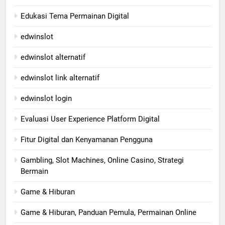
Edukasi Tema Permainan Digital
edwinslot
edwinslot alternatif
edwinslot link alternatif
edwinslot login
Evaluasi User Experience Platform Digital
Fitur Digital dan Kenyamanan Pengguna
Gambling, Slot Machines, Online Casino, Strategi
Bermain
Game & Hiburan
Game & Hiburan, Panduan Pemula, Permainan Online