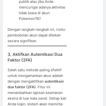
publik atau jika Anda
mencurigai adanya aktivitas
tidak biasa di akun
Pokemon787.
Dengan langkah-langkah ini, risiko
pembobolan akun dapat ditekan
secara signifikan.
3. Aktifkan Autentikasi Dua
Faktor (2FA)
Salah satu metode paling efektif
untuk mengamankan akun adalah
dengan mengaktifkan
autentikasi
dua faktor (2FA)
. Fitur ini
menambahkan lapisan keamanan
ekstra di luar kata sandi. Setiap kali
Anda login, sistem akan meminta