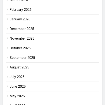
February 2026
January 2026
December 2025
November 2025
October 2025
September 2025
August 2025
July 2025
June 2025
May 2025