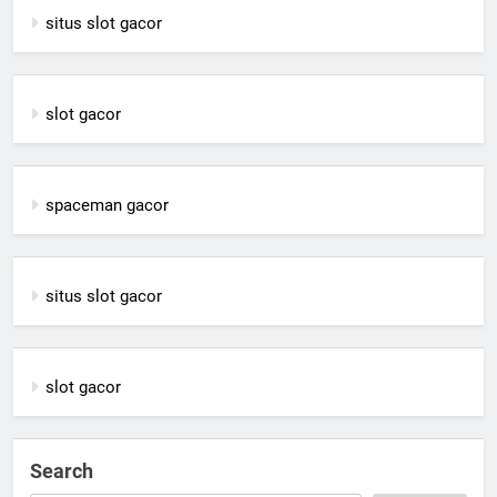
situs slot gacor
slot gacor
spaceman gacor
situs slot gacor
slot gacor
Search