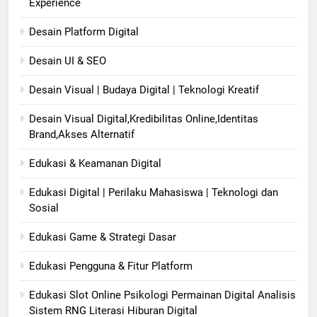
Experience
Desain Platform Digital
Desain UI & SEO
Desain Visual | Budaya Digital | Teknologi Kreatif
Desain Visual Digital,Kredibilitas Online,Identitas
Brand,Akses Alternatif
Edukasi & Keamanan Digital
Edukasi Digital | Perilaku Mahasiswa | Teknologi dan
Sosial
Edukasi Game & Strategi Dasar
Edukasi Pengguna & Fitur Platform
Edukasi Slot Online Psikologi Permainan Digital Analisis
Sistem RNG Literasi Hiburan Digital