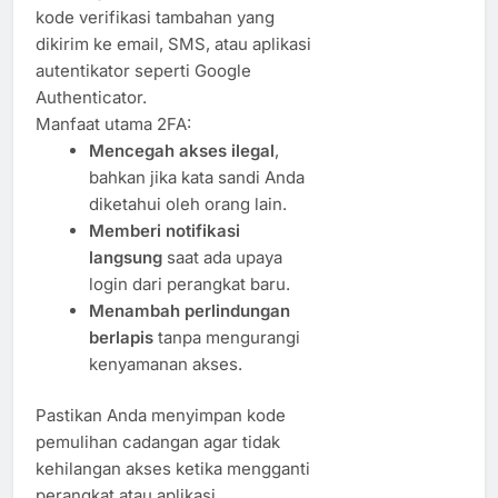
kode verifikasi tambahan yang
dikirim ke email, SMS, atau aplikasi
autentikator seperti Google
Authenticator.
Manfaat utama 2FA:
Mencegah akses ilegal
,
bahkan jika kata sandi Anda
diketahui oleh orang lain.
Memberi notifikasi
langsung
saat ada upaya
login dari perangkat baru.
Menambah perlindungan
berlapis
tanpa mengurangi
kenyamanan akses.
Pastikan Anda menyimpan kode
pemulihan cadangan agar tidak
kehilangan akses ketika mengganti
perangkat atau aplikasi