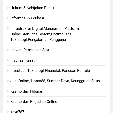
Hukum & Kebijakan Publik
Informasi & Edukasi
Infrastruktur Digital,Manajemen Platform
Online,Stabilitas Sistem,Optimalisasi
Teknologi,Pengalaman Pengguna
Inovasi Permainan Slot
Inspirasi Kreatif
Investasi, Teknologi Finansial, Panduan Pemula
Judi Online, Horas88, Sumber Daya, Keunggulan Situs
Kasino dan Hiburan
Kasino dan Perjudian Online
kaya787