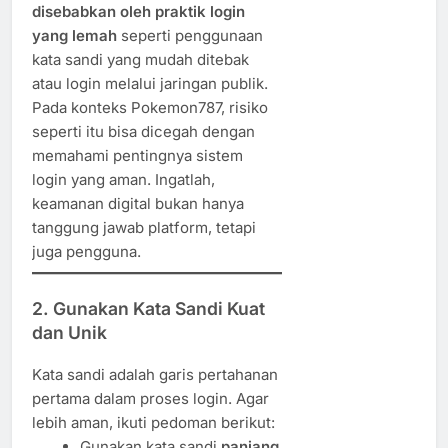
disebabkan oleh praktik login
yang lemah
seperti penggunaan
kata sandi yang mudah ditebak
atau login melalui jaringan publik.
Pada konteks Pokemon787, risiko
seperti itu bisa dicegah dengan
memahami pentingnya sistem
login yang aman. Ingatlah,
keamanan digital bukan hanya
tanggung jawab platform, tetapi
juga pengguna.
2. Gunakan Kata Sandi Kuat
dan Unik
Kata sandi adalah garis pertahanan
pertama dalam proses login. Agar
lebih aman, ikuti pedoman berikut:
Gunakan kata sandi
panjang