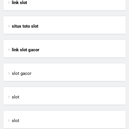
link slot
situs toto slot
link slot gacor
slot gacor
slot
slot