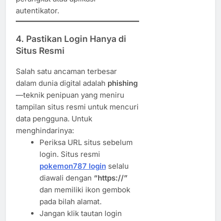
autentikator.
4. Pastikan Login Hanya di
Situs Resmi
Salah satu ancaman terbesar
dalam dunia digital adalah
phishing
—teknik penipuan yang meniru
tampilan situs resmi untuk mencuri
data pengguna. Untuk
menghindarinya:
Periksa URL situs sebelum
login. Situs resmi
pokemon787 login
selalu
diawali dengan
“https://”
dan memiliki ikon gembok
pada bilah alamat.
Jangan klik tautan login