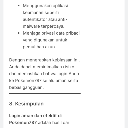
Menggunakan aplikasi
keamanan seperti
autentikator atau anti-
malware terpercaya.
Menjaga privasi data pribadi
yang digunakan untuk
pemulihan akun.
Dengan menerapkan kebiasaan ini,
Anda dapat meminimalkan risiko
dan memastikan bahwa login Anda
ke Pokemon787 selalu aman serta
bebas gangguan.
8. Kesimpulan
Login aman dan efektif di
Pokemon787
adalah hasil dari