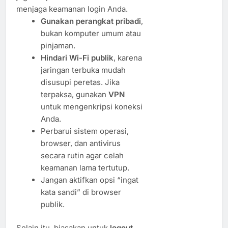
menjaga keamanan login Anda.
Gunakan perangkat pribadi
,
bukan komputer umum atau
pinjaman.
Hindari Wi-Fi publik
, karena
jaringan terbuka mudah
disusupi peretas. Jika
terpaksa, gunakan
VPN
untuk mengenkripsi koneksi
Anda.
Perbarui sistem operasi,
browser, dan antivirus
secara rutin agar celah
keamanan lama tertutup.
Jangan aktifkan opsi “ingat
kata sandi” di browser
publik.
Selain itu, biasakan untuk
logout