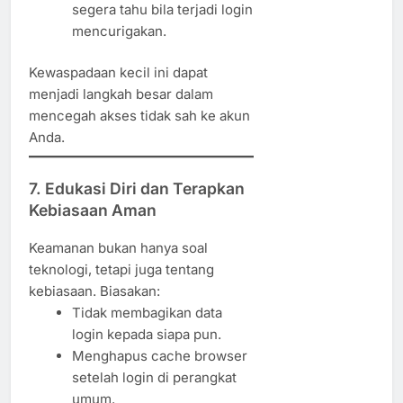
segera tahu bila terjadi login
mencurigakan.
Kewaspadaan kecil ini dapat
menjadi langkah besar dalam
mencegah akses tidak sah ke akun
Anda.
7. Edukasi Diri dan Terapkan
Kebiasaan Aman
Keamanan bukan hanya soal
teknologi, tetapi juga tentang
kebiasaan. Biasakan:
Tidak membagikan data
login kepada siapa pun.
Menghapus cache browser
setelah login di perangkat
umum.