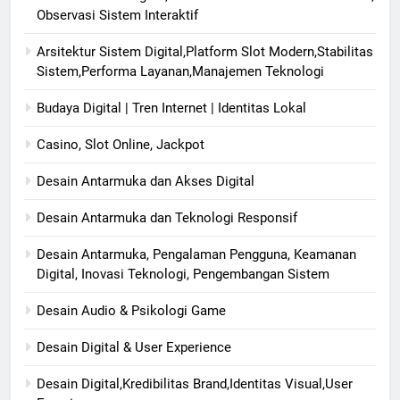
Observasi Sistem Interaktif
Arsitektur Sistem Digital,Platform Slot Modern,Stabilitas
Sistem,Performa Layanan,Manajemen Teknologi
Budaya Digital | Tren Internet | Identitas Lokal
Casino, Slot Online, Jackpot
Desain Antarmuka dan Akses Digital
Desain Antarmuka dan Teknologi Responsif
Desain Antarmuka, Pengalaman Pengguna, Keamanan
Digital, Inovasi Teknologi, Pengembangan Sistem
Desain Audio & Psikologi Game
Desain Digital & User Experience
Desain Digital,Kredibilitas Brand,Identitas Visual,User