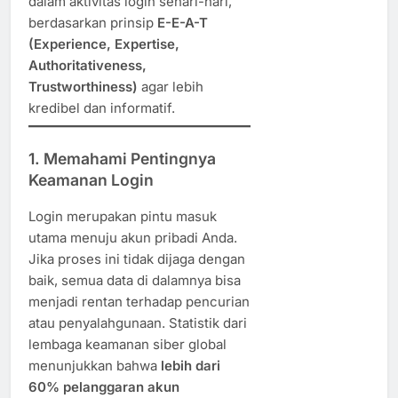
dalam aktivitas login sehari-hari,
berdasarkan prinsip
E-E-A-T
(Experience, Expertise,
Authoritativeness,
Trustworthiness)
agar lebih
kredibel dan informatif.
1. Memahami Pentingnya
Keamanan Login
Login merupakan pintu masuk
utama menuju akun pribadi Anda.
Jika proses ini tidak dijaga dengan
baik, semua data di dalamnya bisa
menjadi rentan terhadap pencurian
atau penyalahgunaan. Statistik dari
lembaga keamanan siber global
menunjukkan bahwa
lebih dari
60% pelanggaran akun