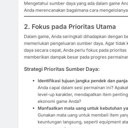
Mengetahui sumber daya yang ada dalam game An
Anda merencanakan bagaimana cara mengelolanya 
2. Fokus pada Prioritas Utama
Dalam game, Anda seringkali dihadapkan dengan be
memerlukan pengeluaran sumber daya. Agar tidak
daya secara cepat, Anda perlu fokus pada priorita
memberikan dampak besar pada progres permaina
Strategi Prioritas Sumber Daya:
Identifikasi tujuan jangka pendek dan panj
Anda capai dalam sesi permainan ini? Apaka
level-up karakter, mendapatkan item pentin
ekonomi game Anda?
Manfaatkan mata uang untuk kebutuhan yan
Gunakan mata uang untuk membeli item yan
keuntungan langsung, seperti equipment a