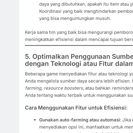
daya yang dibutuhkan, apakah itu item atau p
Koordinasi yang baik menghindarkan pembo
yang bisa menguntungkan musuh.
Kerja sama tim yang baik bisa mengurangi pembor
meningkatkan efisiensi dalam mencapai tujuan ber
5. Optimalkan Penggunaan Sumb
dengan Teknologi atau Fitur dal
Beberapa game menyediakan fitur atau teknologi
Anda mengelola sumber daya secara lebih efisien. 
farming
,
resource boosters
, atau bahkan
reminder
Anda tentang waktu terbaik untuk menggunakan su
Cara Menggunakan Fitur untuk Efisiensi:
Gunakan auto-farming atau automasi
: Jik
menyediakan opsi ini, manfaatkan untuk m