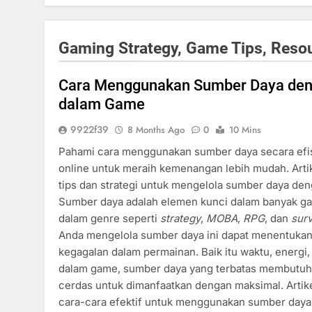
Gaming Strategy, Game Tips, Reso
Cara Menggunakan Sumber Daya deng
dalam Game
9922f39
8 Months Ago
0
10 Mins
Pahami cara menggunakan sumber daya secara efi
online untuk meraih kemenangan lebih mudah. Arti
tips dan strategi untuk mengelola sumber daya deng
Sumber daya adalah elemen kunci dalam banyak ga
dalam genre seperti
strategy
,
MOBA
,
RPG
, dan
sur
Anda mengelola sumber daya ini dapat menentukan
kegagalan dalam permainan. Baik itu waktu, energi,
dalam game, sumber daya yang terbatas membutuhk
cerdas untuk dimanfaatkan dengan maksimal. Artik
cara-cara efektif untuk menggunakan sumber daya