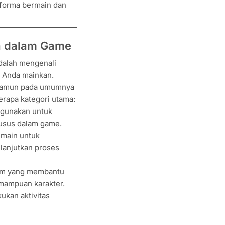
rforma bermain dan
ya dalam Game
dalah mengenali
g Anda mainkan.
 namun pada umumnya
rapa kategori utama:
digunakan untuk
usus dalam game.
main untuk
lanjutkan proses
tem yang membantu
mampuan karakter.
ukan aktivitas