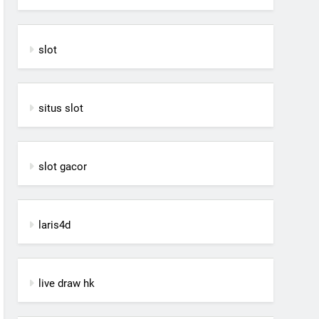
slot
situs slot
slot gacor
laris4d
live draw hk