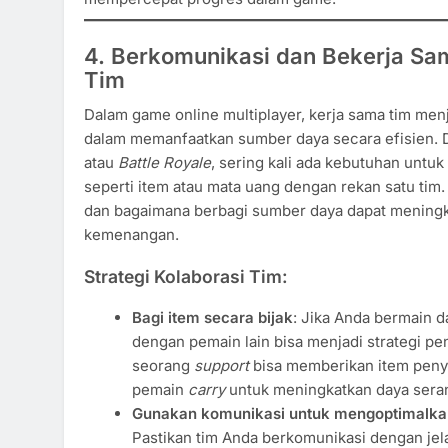
4. Berkomunikasi dan Bekerja S
Tim
Dalam game online multiplayer, kerja sama tim menj
dalam memanfaatkan sumber daya secara efisien.
atau
Battle Royale
, sering kali ada kebutuhan untu
seperti item atau mata uang dengan rekan satu ti
dan bagaimana berbagi sumber daya dapat mening
kemenangan.
Strategi Kolaborasi Tim:
Bagi item secara bijak
: Jika Anda bermain d
dengan pemain lain bisa menjadi strategi pen
seorang
support
bisa memberikan item pen
pemain
carry
untuk meningkatkan daya sera
Gunakan komunikasi untuk mengoptimalka
Pastikan tim Anda berkomunikasi dengan jel