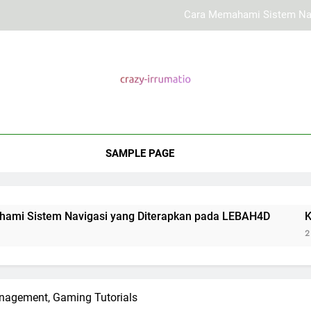
Cara Memahami Sistem Nav
KAYA787 dan Pengembang
Mengenal Sistem Pengelolaan H
Cara Memahami Fitur Utama 
zy Irrumatio
uran Dewasa Dengan Konten Yang Variatif. Hanya Untuk Pengg
Cara Memahami Sistem Nav
SAMPLE PAGE
KAYA787 dan Pengembang
Mengenal Sistem Pengelolaan H
Navigasi yang Diterapkan pada LEBAH4D
KAYA787 dan
2 Weeks Ago
nagement, Gaming Tutorials