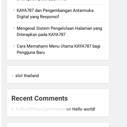
KAYA787 dan Pengembangan Antarmuka
Digital yang Responsif
Mengenal Sistem Pengelolaan Halaman yang
Diterapkan pada KAYA787
Cara Memahami Menu Utama KAYA787 bagi
Pengguna Baru
slot thailand
Recent Comments
A WordPress Commenter
on
Hello world!