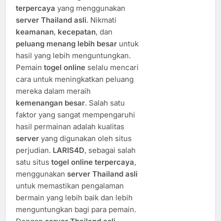
terpercaya
yang menggunakan
server Thailand asli
. Nikmati
keamanan
,
kecepatan
, dan
peluang menang lebih besar
untuk
hasil yang lebih menguntungkan.
Pemain
togel online
selalu mencari
cara untuk meningkatkan peluang
mereka dalam meraih
kemenangan besar
. Salah satu
faktor yang sangat mempengaruhi
hasil permainan adalah kualitas
server
yang digunakan oleh situs
perjudian.
LARIS4D
, sebagai salah
satu situs
togel online terpercaya
,
menggunakan
server Thailand asli
untuk memastikan pengalaman
bermain yang lebih baik dan lebih
menguntungkan bagi para pemain.