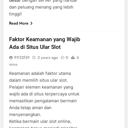
besar
dengan server yang handal
dan peluang menang yang lebih
tinggi!
Read More
Faktor Keamanan yang Wajib
Ada di Situs Ular Slot
9922f39
2 years ago
0
6
mins
Keamanan adalah faktor utama
dalam memilih situs ular slot.
Pelajari elemen keamanan yang
wajib ada di situs terpercaya untuk
memastikan pengalaman bermain
Anda tetap aman dan
menyenangkan.
Ketika bermain ular slot online,