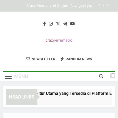
Skip
KAYA787 dan Pengembangan Antarmuka Digital
to
yang Responsif
content
Mengenal Sistem Pengelolaan Halaman yang
Diterapkan pada KAYA787
Cara Memahami Fitur Utama yang Tersedia di
Platform EDWINSLOT
Cara Memahami Sistem Navigasi yang
Diterapkan pada LEBAH4D
Crazy Irrumatio
KAYA787 dan Pengembangan Antarmuka Digital
Situs Hiburan Dewasa Dengan Konten
yang Responsif
NEWSLETTER
RANDOM NEWS
Yang Variatif. Hanya Untuk Pengguna
Mengenal Sistem Pengelolaan Halaman yang
Diterapkan pada KAYA787
Dewasa.
MENU
ra Memahami Fitur Utama yang Tersedia di Platform EDWINS
HEADLINES
Weeks Ago