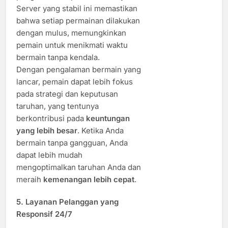
Server yang stabil ini memastikan
bahwa setiap permainan dilakukan
dengan mulus, memungkinkan
pemain untuk menikmati waktu
bermain tanpa kendala.
Dengan pengalaman bermain yang
lancar, pemain dapat lebih fokus
pada strategi dan keputusan
taruhan, yang tentunya
berkontribusi pada
keuntungan
yang lebih besar
. Ketika Anda
bermain tanpa gangguan, Anda
dapat lebih mudah
mengoptimalkan taruhan Anda dan
meraih
kemenangan lebih cepat
.
5.
Layanan Pelanggan yang
Responsif 24/7