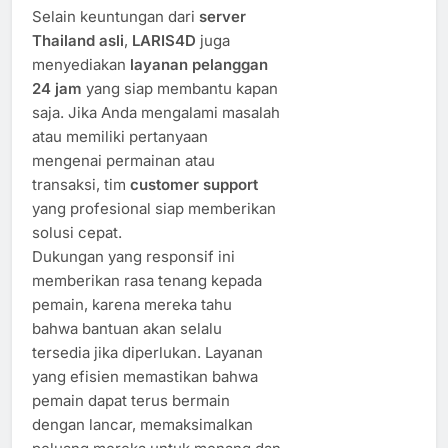
Selain keuntungan dari
server
Thailand asli
,
LARIS4D
juga
menyediakan
layanan pelanggan
24 jam
yang siap membantu kapan
saja. Jika Anda mengalami masalah
atau memiliki pertanyaan
mengenai permainan atau
transaksi, tim
customer support
yang profesional siap memberikan
solusi cepat.
Dukungan yang responsif ini
memberikan rasa tenang kepada
pemain, karena mereka tahu
bahwa bantuan akan selalu
tersedia jika diperlukan. Layanan
yang efisien memastikan bahwa
pemain dapat terus bermain
dengan lancar, memaksimalkan