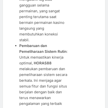
gangguan selama
permainan, yang sangat
penting terutama saat
bermain permainan kasino
langsung yang
membutuhkan koneksi
stabil.
Pembaruan dan
Pemeliharaan Sistem Rutin
:
Untuk memastikan kinerja
optimal,
HORAS88
melakukan pembaruan dan
pemeliharaan sistem secara
berkala. Ini menjaga agar
semua fitur dan fungsi situs
berjalan dengan baik dan
terus menawarkan
pengalaman yang terbaik