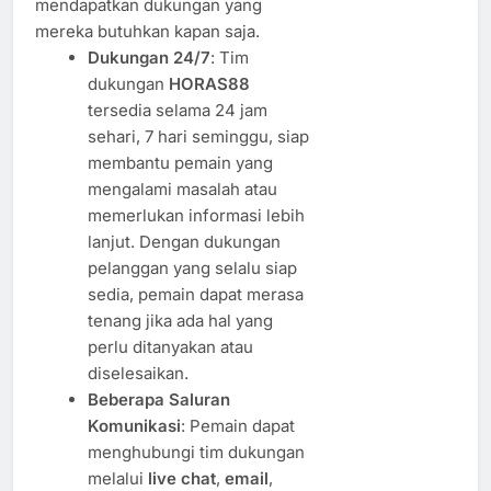
mendapatkan dukungan yang
mereka butuhkan kapan saja.
Dukungan 24/7
: Tim
dukungan
HORAS88
tersedia selama 24 jam
sehari, 7 hari seminggu, siap
membantu pemain yang
mengalami masalah atau
memerlukan informasi lebih
lanjut. Dengan dukungan
pelanggan yang selalu siap
sedia, pemain dapat merasa
tenang jika ada hal yang
perlu ditanyakan atau
diselesaikan.
Beberapa Saluran
Komunikasi
: Pemain dapat
menghubungi tim dukungan
melalui
live chat
,
email
,