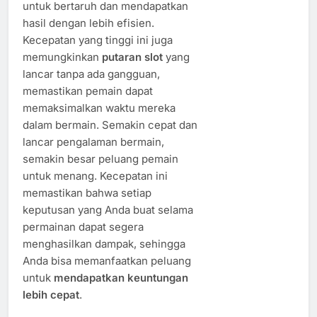
untuk bertaruh dan mendapatkan
hasil dengan lebih efisien.
Kecepatan yang tinggi ini juga
memungkinkan
putaran slot
yang
lancar tanpa ada gangguan,
memastikan pemain dapat
memaksimalkan waktu mereka
dalam bermain. Semakin cepat dan
lancar pengalaman bermain,
semakin besar peluang pemain
untuk menang. Kecepatan ini
memastikan bahwa setiap
keputusan yang Anda buat selama
permainan dapat segera
menghasilkan dampak, sehingga
Anda bisa memanfaatkan peluang
untuk
mendapatkan keuntungan
lebih cepat
.