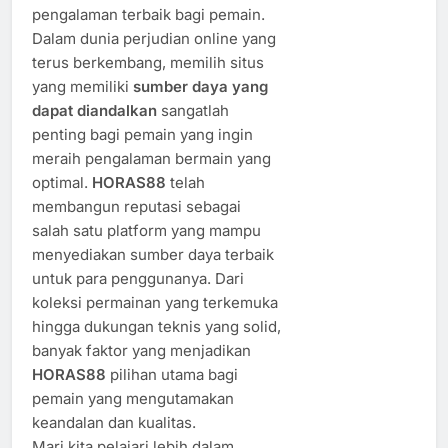
pengalaman terbaik bagi pemain.
Dalam dunia perjudian online yang
terus berkembang, memilih situs
yang memiliki
sumber daya yang
dapat diandalkan
sangatlah
penting bagi pemain yang ingin
meraih pengalaman bermain yang
optimal.
HORAS88
telah
membangun reputasi sebagai
salah satu platform yang mampu
menyediakan sumber daya terbaik
untuk para penggunanya. Dari
koleksi permainan yang terkemuka
hingga dukungan teknis yang solid,
banyak faktor yang menjadikan
HORAS88
pilihan utama bagi
pemain yang mengutamakan
keandalan dan kualitas.
Mari kita pelajari lebih dalam