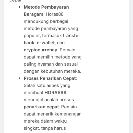
Metode Pembayaran
Beragam
: Horas88
mendukung berbagai
metode pembayaran yang
populer, termasuk
transfer
bank
,
e-wallet
, dan
cryptocurrency
. Pemain
dapat memilih metode yang
paling nyaman dan sesuai
dengan kebutuhan mereka.
Proses Penarikan Cepat
:
Salah satu aspek yang
membuat
HORAS88
menonjol adalah proses
penarikan cepat
. Pemain
dapat menarik kemenangan
mereka dalam waktu
singkat, tanpa harus