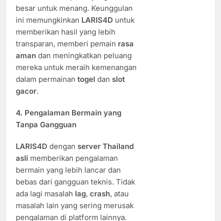
besar untuk menang. Keunggulan
ini memungkinkan
LARIS4D
untuk
memberikan hasil yang lebih
transparan, memberi pemain
rasa
aman
dan meningkatkan peluang
mereka untuk meraih kemenangan
dalam permainan
togel
dan
slot
gacor
.
4.
Pengalaman Bermain yang
Tanpa Gangguan
LARIS4D
dengan
server Thailand
asli
memberikan pengalaman
bermain yang lebih lancar dan
bebas dari gangguan teknis. Tidak
ada lagi masalah
lag
,
crash
, atau
masalah lain yang sering merusak
pengalaman di platform lainnya.