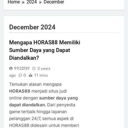
Home
2024
December
December 2024
Mengapa HORAS88 Memiliki
Sumber Daya yang Dapat
Diandalkan?
9922f39
2 years
ago
0
11 mins
Temukan alasan mengapa
HORAS88
menjadi situs judi
online dengan
sumber daya yang
dapat diandalkan
. Dari penyedia
game terbaik hingga layanan
pelanggan 24/7, semua aspek di
HORAS88 didesain untuk memberi