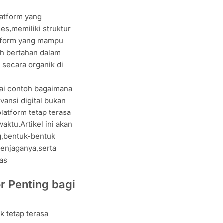
latform yang
es,memiliki struktur
latform yang mampu
ah bertahan dalam
t secara organik di
gai contoh bagaimana
vansi digital bukan
latform tetap terasa
ktu.Artikel ini akan
g,bentuk-bentuk
menjaganya,serta
as
r Penting bagi
 tetap terasa