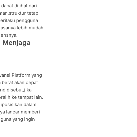
dapat dilihat dari
an,struktur tetap
perilaku pengguna
biasanya lebih mudah
iensnya.
m Menjaga
vansi.Platform yang
a berat akan cepat
nd disebut,jika
lih ke tempat lain.
diposisikan dalam
ya lancar memberi
guna yang ingin