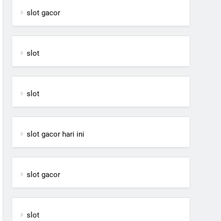
slot gacor
slot
slot
slot gacor hari ini
slot gacor
slot