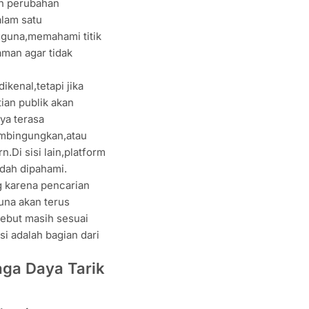
ah perubahan
alam satu
gguna,memahami titik
aman agar tidak
kenal,tetapi jika
ian publik akan
ya terasa
embingungkan,atau
Di sisi lain,platform
udah dipahami.
g karena pencarian
una akan terus
sebut masih sesuai
i adalah bagian dari
aga Daya Tarik