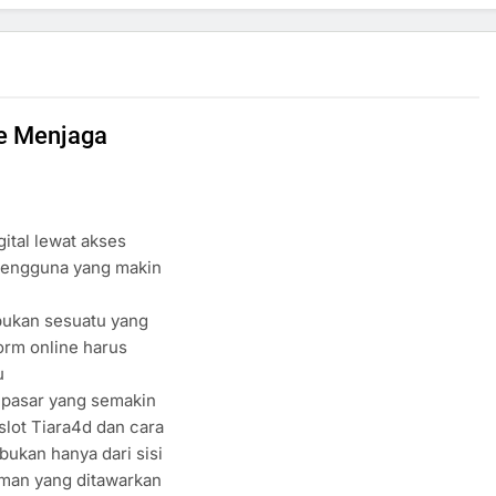
ne Menjaga
gital lewat akses
 pengguna yang makin
 bukan sesuatu yang
orm online harus
u
 pasar yang semakin
lot Tiara4d dan cara
bukan hanya dari sisi
laman yang ditawarkan