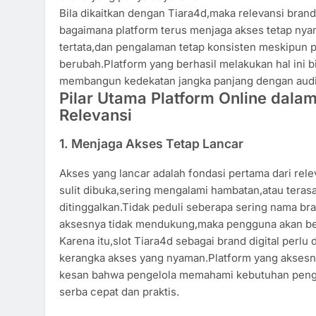
Bila dikaitkan dengan Tiara4d,maka relevansi brand 
bagaimana platform terus menjaga akses tetap nyam
tertata,dan pengalaman tetap konsisten meskipun 
berubah.Platform yang berhasil melakukan hal ini 
membangun kedekatan jangka panjang dengan aud
Pilar Utama Platform Online dala
Relevansi
1. Menjaga Akses Tetap Lancar
Akses yang lancar adalah fondasi pertama dari rele
sulit dibuka,sering mengalami hambatan,atau teras
ditinggalkan.Tidak peduli seberapa sering nama bra
aksesnya tidak mendukung,maka pengguna akan bera
Karena itu,slot Tiara4d sebagai brand digital perlu 
kerangka akses yang nyaman.Platform yang aksesn
kesan bahwa pengelola memahami kebutuhan peng
serba cepat dan praktis.