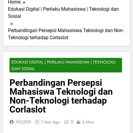
Home
Edukasi Digital | Perilaku Mahasiswa | Teknologi dan
Sosial
Perbandingan Persepsi Mahasiswa Teknologi dan Non-
Teknologi terhadap Corlaslot
EDUKASI DIGITAL | PERILAKU MAHASISWA | TEKNOLOGI
DAN SOSIAL
Perbandingan Persepsi
Mahasiswa Teknologi dan
Non-Teknologi terhadap
Corlaslot
0
9922f39
1 Year Ago
6 Mins