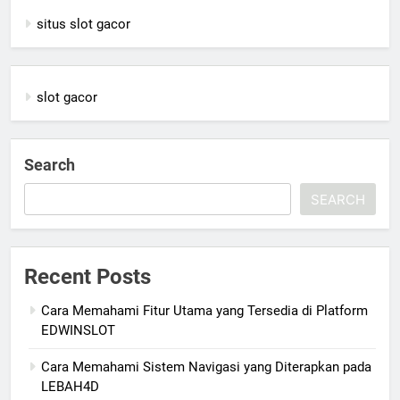
situs slot gacor
slot gacor
Search
SEARCH
Recent Posts
Cara Memahami Fitur Utama yang Tersedia di Platform
EDWINSLOT
Cara Memahami Sistem Navigasi yang Diterapkan pada
LEBAH4D