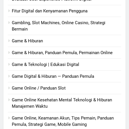
Fitur Digital dan Kenyamanan Pengguna
Gambling, Slot Machines, Online Casino, Strategi
Bermain
Game & Hiburan
Game & Hiburan, Panduan Pemula, Permainan Online
Game & Teknologi | Edukasi Digital
Game Digital & Hiburan — Panduan Pemula
Game Online / Panduan Slot
Game Online Kesehatan Mental Teknologi & Hiburan
Manajemen Waktu
Game Online, Keamanan Akun, Tips Pemain, Panduan
Pemula, Strategi Game, Mobile Gaming