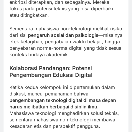
enkripsi diterapkan, dan sebagainya. Mereka
fokus pada potensi teknis yang bisa diperbaiki
atau ditingkatkan.
Sementara mahasiswa non-teknologi melihat risiko
dari sisi
pengaruh sosial dan psikologis
—misalnya
efek ketagihan, pengabaian waktu belajar, hingga
penyebaran norma-norma digital yang tidak sesuai
konteks budaya akademik.
Kolaborasi Pandangan: Potensi
Pengembangan Edukasi Digital
Ketika kedua kelompok ini dipertemukan dalam
diskusi, muncul pemahaman bahwa
pengembangan teknologi digital di masa depan
harus melibatkan berbagai disiplin ilmu
.
Mahasiswa teknologi menghadirkan solusi teknis,
sementara mahasiswa non-teknologi membawa
kesadaran etis dan perspektif pengguna.