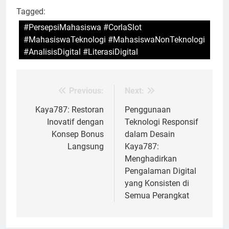
Tagged:
#PersepsiMahasiswa #CorlaSlot
#MahasiswaTeknologi #MahasiswaNonTeknologi
#AnalisisDigital #LiterasiDigital
Previous:
Next:
Post
navigation
Kaya787: Restoran
Penggunaan
Inovatif dengan
Teknologi Responsif
Konsep Bonus
dalam Desain
Langsung
Kaya787:
Menghadirkan
Pengalaman Digital
yang Konsisten di
Semua Perangkat