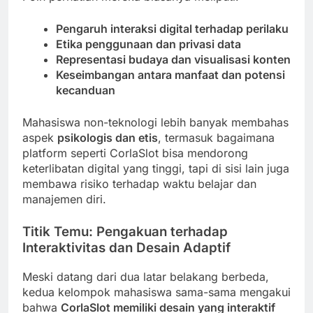
Pengaruh interaksi digital terhadap perilaku
Etika penggunaan dan privasi data
Representasi budaya dan visualisasi konten
Keseimbangan antara manfaat dan potensi
kecanduan
Mahasiswa non-teknologi lebih banyak membahas
aspek
psikologis dan etis
, termasuk bagaimana
platform seperti CorlaSlot bisa mendorong
keterlibatan digital yang tinggi, tapi di sisi lain juga
membawa risiko terhadap waktu belajar dan
manajemen diri.
Titik Temu: Pengakuan terhadap
Interaktivitas dan Desain Adaptif
Meski datang dari dua latar belakang berbeda,
kedua kelompok mahasiswa sama-sama mengakui
bahwa
CorlaSlot memiliki desain yang interaktif