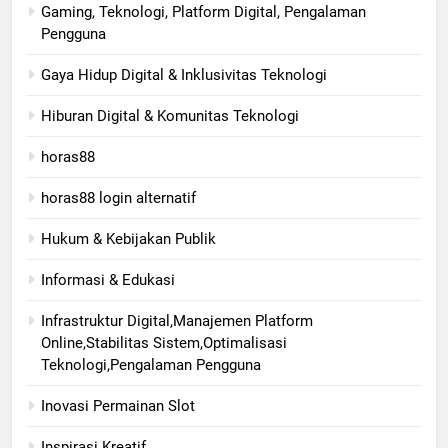
Gaming, Teknologi, Platform Digital, Pengalaman
Pengguna
Gaya Hidup Digital & Inklusivitas Teknologi
Hiburan Digital & Komunitas Teknologi
horas88
horas88 login alternatif
Hukum & Kebijakan Publik
Informasi & Edukasi
Infrastruktur Digital,Manajemen Platform
Online,Stabilitas Sistem,Optimalisasi
Teknologi,Pengalaman Pengguna
Inovasi Permainan Slot
Inspirasi Kreatif