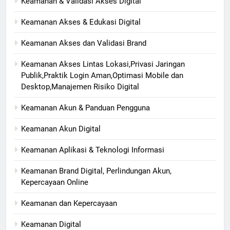
Keamanan & Validasi Akses Digital
Keamanan Akses & Edukasi Digital
Keamanan Akses dan Validasi Brand
Keamanan Akses Lintas Lokasi,Privasi Jaringan
Publik,Praktik Login Aman,Optimasi Mobile dan
Desktop,Manajemen Risiko Digital
Keamanan Akun & Panduan Pengguna
Keamanan Akun Digital
Keamanan Aplikasi & Teknologi Informasi
Keamanan Brand Digital, Perlindungan Akun,
Kepercayaan Online
Keamanan dan Kepercayaan
Keamanan Digital