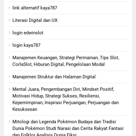
link alternatif kaya787
Literasi Digital dan UX
login edwinslot
login kaya787
Manajemen Keuangan, Strategi Permainan, Tips Slot,
CorlaSlot, Hiburan Digital, Pengelolaan Modal
Manajemen Struktur dan Halaman Digital
Mental Juara, Pengembangan Diri, Mindset Positif,
Motivasi Hidup, Strategi Sukses, Resiliensi,
Kepemimpinan, Inspirasi Perjuangan, Perjuangan dan
Kesuksesan
Mitologi dan Legenda Pokémon Budaya dan Tradisi
Dunia Pokémon Studi Narasi dan Cerita Rakyat Fantasi
dan Folklor Analisis Dunia Fiksi