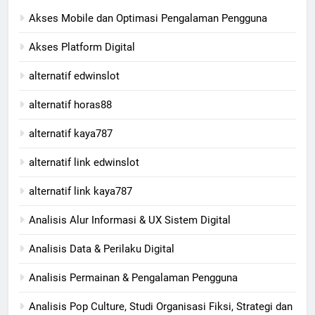
Akses Mobile dan Optimasi Pengalaman Pengguna
Akses Platform Digital
alternatif edwinslot
alternatif horas88
alternatif kaya787
alternatif link edwinslot
alternatif link kaya787
Analisis Alur Informasi & UX Sistem Digital
Analisis Data & Perilaku Digital
Analisis Permainan & Pengalaman Pengguna
Analisis Pop Culture, Studi Organisasi Fiksi, Strategi dan