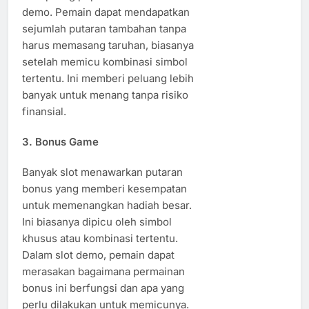
demo. Pemain dapat mendapatkan
sejumlah putaran tambahan tanpa
harus memasang taruhan, biasanya
setelah memicu kombinasi simbol
tertentu. Ini memberi peluang lebih
banyak untuk menang tanpa risiko
finansial.
3.
Bonus Game
Banyak slot menawarkan putaran
bonus yang memberi kesempatan
untuk memenangkan hadiah besar.
Ini biasanya dipicu oleh simbol
khusus atau kombinasi tertentu.
Dalam slot demo, pemain dapat
merasakan bagaimana permainan
bonus ini berfungsi dan apa yang
perlu dilakukan untuk memicunya.