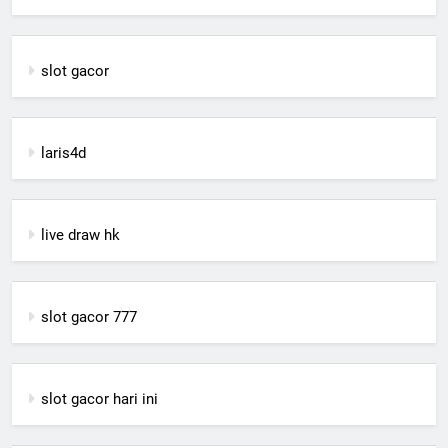
slot gacor
laris4d
live draw hk
slot gacor 777
slot gacor hari ini