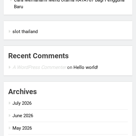
Baru
slot thailand
Recent Comments
A WordPress Commenter
on
Hello world!
Archives
July 2026
June 2026
May 2026