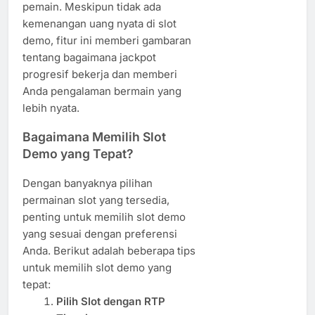
pemain. Meskipun tidak ada
kemenangan uang nyata di slot
demo, fitur ini memberi gambaran
tentang bagaimana jackpot
progresif bekerja dan memberi
Anda pengalaman bermain yang
lebih nyata.
Bagaimana Memilih Slot
Demo yang Tepat?
Dengan banyaknya pilihan
permainan slot yang tersedia,
penting untuk memilih slot demo
yang sesuai dengan preferensi
Anda. Berikut adalah beberapa tips
untuk memilih slot demo yang
tepat:
Pilih Slot dengan RTP