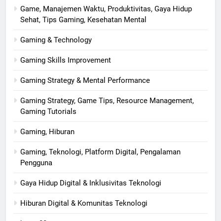
Game, Manajemen Waktu, Produktivitas, Gaya Hidup
Sehat, Tips Gaming, Kesehatan Mental
Gaming & Technology
Gaming Skills Improvement
Gaming Strategy & Mental Performance
Gaming Strategy, Game Tips, Resource Management,
Gaming Tutorials
Gaming, Hiburan
Gaming, Teknologi, Platform Digital, Pengalaman
Pengguna
Gaya Hidup Digital & Inklusivitas Teknologi
Hiburan Digital & Komunitas Teknologi