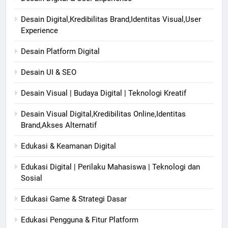
Desain Digital,Kredibilitas Brand,Identitas Visual,User
Experience
Desain Platform Digital
Desain UI & SEO
Desain Visual | Budaya Digital | Teknologi Kreatif
Desain Visual Digital,Kredibilitas Online,Identitas
Brand,Akses Alternatif
Edukasi & Keamanan Digital
Edukasi Digital | Perilaku Mahasiswa | Teknologi dan
Sosial
Edukasi Game & Strategi Dasar
Edukasi Pengguna & Fitur Platform