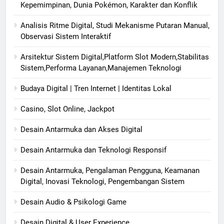
Kepemimpinan, Dunia Pokémon, Karakter dan Konflik
Analisis Ritme Digital, Studi Mekanisme Putaran Manual,
Observasi Sistem Interaktif
Arsitektur Sistem Digital,Platform Slot Modern,Stabilitas
Sistem,Performa Layanan,Manajemen Teknologi
Budaya Digital | Tren Internet | Identitas Lokal
Casino, Slot Online, Jackpot
Desain Antarmuka dan Akses Digital
Desain Antarmuka dan Teknologi Responsif
Desain Antarmuka, Pengalaman Pengguna, Keamanan
Digital, Inovasi Teknologi, Pengembangan Sistem
Desain Audio & Psikologi Game
Desain Digital & User Experience