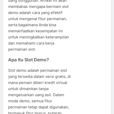
uang sungguhan. Artikel ini akan
membahas mengapa bermain slot
demo adalah cara yang efektif
untuk mengenal fitur permainan,
serta bagaimana Anda bisa
memanfaatkan kesempatan ini
untuk meningkatkan keterampilan
dan memahami cara kerja
permainan slot.
Apa Itu Slot Demo?
Slot demo adalah permainan slot
yang tersedia dalam versi gratis, di
mana pemain diberi kredit virtual
untuk dimainkan tanpa
mengeluarkan uang asli. Dalam
mode demo, semua fitur
permainan tetap dapat digunakan,
termasuk fitur bonus, putaran