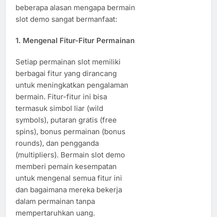
beberapa alasan mengapa bermain
slot demo sangat bermanfaat:
1.
Mengenal Fitur-Fitur Permainan
Setiap permainan slot memiliki
berbagai fitur yang dirancang
untuk meningkatkan pengalaman
bermain. Fitur-fitur ini bisa
termasuk simbol liar (wild
symbols), putaran gratis (free
spins), bonus permainan (bonus
rounds), dan pengganda
(multipliers). Bermain slot demo
memberi pemain kesempatan
untuk mengenal semua fitur ini
dan bagaimana mereka bekerja
dalam permainan tanpa
mempertaruhkan uang.