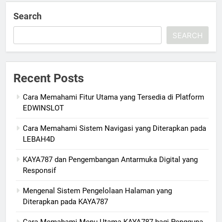
Search
SEARCH
Recent Posts
Cara Memahami Fitur Utama yang Tersedia di Platform
EDWINSLOT
Cara Memahami Sistem Navigasi yang Diterapkan pada
LEBAH4D
KAYA787 dan Pengembangan Antarmuka Digital yang
Responsif
Mengenal Sistem Pengelolaan Halaman yang
Diterapkan pada KAYA787
Cara Memahami Menu Utama KAYA787 bagi Pengguna