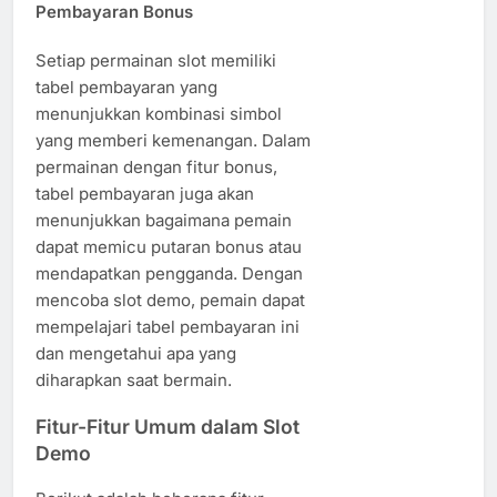
Pembayaran Bonus
Setiap permainan slot memiliki
tabel pembayaran yang
menunjukkan kombinasi simbol
yang memberi kemenangan. Dalam
permainan dengan fitur bonus,
tabel pembayaran juga akan
menunjukkan bagaimana pemain
dapat memicu putaran bonus atau
mendapatkan pengganda. Dengan
mencoba slot demo, pemain dapat
mempelajari tabel pembayaran ini
dan mengetahui apa yang
diharapkan saat bermain.
Fitur-Fitur Umum dalam Slot
Demo