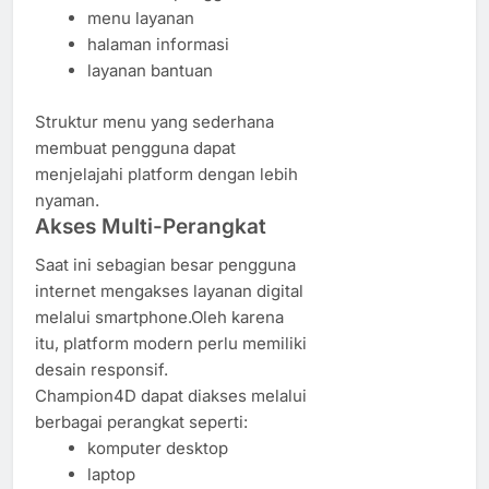
menu layanan
halaman informasi
layanan bantuan
Struktur menu yang sederhana
membuat pengguna dapat
menjelajahi platform dengan lebih
nyaman.
Akses Multi-Perangkat
Saat ini sebagian besar pengguna
internet mengakses layanan digital
melalui smartphone.Oleh karena
itu, platform modern perlu memiliki
desain responsif.
Champion4D dapat diakses melalui
berbagai perangkat seperti:
komputer desktop
laptop