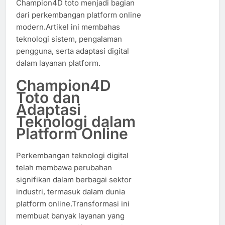
Champion4D toto menjadi bagian
dari perkembangan platform online
modern.Artikel ini membahas
teknologi sistem, pengalaman
pengguna, serta adaptasi digital
dalam layanan platform.
Champion4D
Toto dan
Adaptasi
Teknologi dalam
Platform Online
Perkembangan teknologi digital
telah membawa perubahan
signifikan dalam berbagai sektor
industri, termasuk dalam dunia
platform online.Transformasi ini
membuat banyak layanan yang