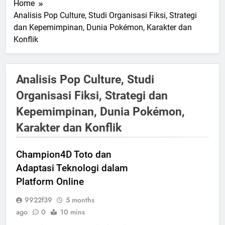
Home
Analisis Pop Culture, Studi Organisasi Fiksi, Strategi
dan Kepemimpinan, Dunia Pokémon, Karakter dan
Konflik
Analisis Pop Culture, Studi
Organisasi Fiksi, Strategi dan
Kepemimpinan, Dunia Pokémon,
Karakter dan Konflik
Champion4D Toto dan
Adaptasi Teknologi dalam
Platform Online
9922f39
5 months
ago
0
10 mins