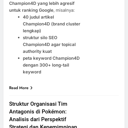
Champion4D yang lebih agresif
untuk ranking Google
, misalnya:
40 judul artikel
Champion4D (brand cluster
lengkap)
struktur silo SEO
Champion4D agar topical
authority kuat
peta keyword Champion4D
dengan 300+ long-tail
keyword
Read More
Struktur Organisasi Tim
Antagonis di Pokémon:
Analisis dari Perspektif
Strategi dan Kepemimpinan