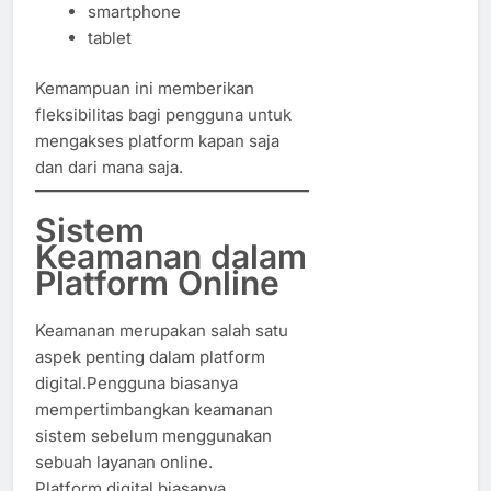
smartphone
tablet
Kemampuan ini memberikan
fleksibilitas bagi pengguna untuk
mengakses platform kapan saja
dan dari mana saja.
Sistem
Keamanan dalam
Platform Online
Keamanan merupakan salah satu
aspek penting dalam platform
digital.Pengguna biasanya
mempertimbangkan keamanan
sistem sebelum menggunakan
sebuah layanan online.
Platform digital biasanya