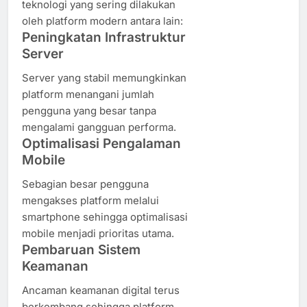
teknologi yang sering dilakukan
oleh platform modern antara lain:
Peningkatan Infrastruktur
Server
Server yang stabil memungkinkan
platform menangani jumlah
pengguna yang besar tanpa
mengalami gangguan performa.
Optimalisasi Pengalaman
Mobile
Sebagian besar pengguna
mengakses platform melalui
smartphone sehingga optimalisasi
mobile menjadi prioritas utama.
Pembaruan Sistem
Keamanan
Ancaman keamanan digital terus
berkembang sehingga platform