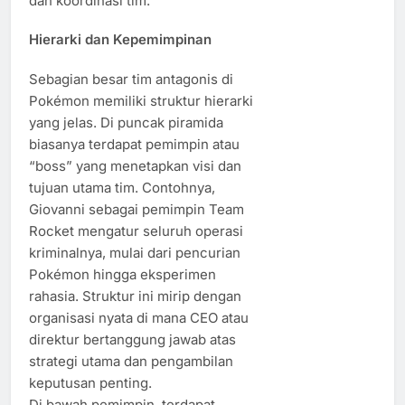
dan koordinasi tim.
Hierarki dan Kepemimpinan
Sebagian besar tim antagonis di
Pokémon memiliki struktur hierarki
yang jelas. Di puncak piramida
biasanya terdapat pemimpin atau
“boss” yang menetapkan visi dan
tujuan utama tim. Contohnya,
Giovanni sebagai pemimpin Team
Rocket mengatur seluruh operasi
kriminalnya, mulai dari pencurian
Pokémon hingga eksperimen
rahasia. Struktur ini mirip dengan
organisasi nyata di mana CEO atau
direktur bertanggung jawab atas
strategi utama dan pengambilan
keputusan penting.
Di bawah pemimpin, terdapat