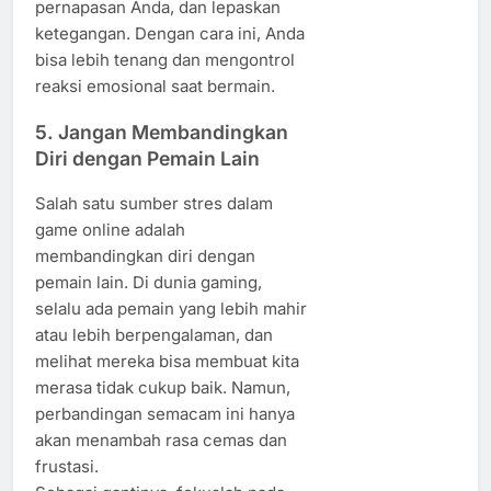
pernapasan Anda, dan lepaskan
ketegangan. Dengan cara ini, Anda
bisa lebih tenang dan mengontrol
reaksi emosional saat bermain.
5. Jangan Membandingkan
Diri dengan Pemain Lain
Salah satu sumber stres dalam
game online adalah
membandingkan diri dengan
pemain lain. Di dunia gaming,
selalu ada pemain yang lebih mahir
atau lebih berpengalaman, dan
melihat mereka bisa membuat kita
merasa tidak cukup baik. Namun,
perbandingan semacam ini hanya
akan menambah rasa cemas dan
frustasi.