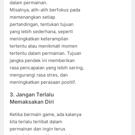
dalam permainan.
Misalnya, alih-alih berfokus pada
memenangkan setiap
pertandingan, tentukan tujuan
yang lebih sederhana, seperti
meningkatkan keterampilan
tertentu atau menikmati momen
tertentu dalam permainan. Tujuan
jangka pendek ini memberikan
rasa pencapaian yang lebih sering,
mengurangi rasa stres, dan
meningkatkan perasaan positif.
3. Jangan Terlalu
Memaksakan Diri
Ketika bermain game, ada kalanya
kita terlalu terlibat dalam
permainan dan ingin terus