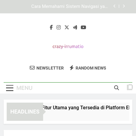
Skip
KAYA787 dan Pengembangan Antarmuka Digital
to
yang Responsif
content
Mengenal Sistem Pengelolaan Halaman yang
Diterapkan pada KAYA787
Cara Memahami Fitur Utama yang Tersedia di
Platform EDWINSLOT
Cara Memahami Sistem Navigasi yang
Diterapkan pada LEBAH4D
Crazy Irrumatio
KAYA787 dan Pengembangan Antarmuka Digital
Situs Hiburan Dewasa Dengan Konten
yang Responsif
NEWSLETTER
RANDOM NEWS
Yang Variatif. Hanya Untuk Pengguna
Mengenal Sistem Pengelolaan Halaman yang
Diterapkan pada KAYA787
Dewasa.
MENU
ara Memahami Fitur Utama yang Tersedia di Platform EDWI
HEADLINES
 Weeks Ago