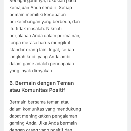
Sebagai gantinya, fokuslah pada
kemajuan Anda sendiri. Setiap
pemain memiliki kecepatan
perkembangan yang berbeda, dan
itu tidak masalah. Nikmati
perjalanan Anda dalam permainan,
tanpa merasa harus mengikuti
standar orang lain. Ingat, setiap
langkah kecil yang Anda ambil
dalam game adalah pencapaian
yang layak dirayakan.
6. Bermain dengan Teman
atau Komunitas Positif
Bermain bersama teman atau
dalam komunitas yang mendukung
dapat meningkatkan pengalaman
gaming Anda. Jika Anda bermain
dengan orang yang positif dan