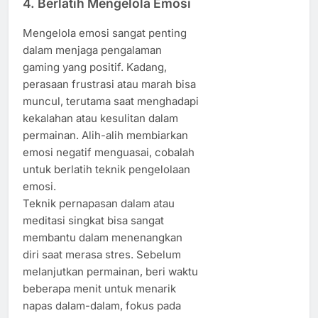
4. Berlatih Mengelola Emosi
Mengelola emosi sangat penting
dalam menjaga pengalaman
gaming yang positif. Kadang,
perasaan frustrasi atau marah bisa
muncul, terutama saat menghadapi
kekalahan atau kesulitan dalam
permainan. Alih-alih membiarkan
emosi negatif menguasai, cobalah
untuk berlatih teknik pengelolaan
emosi.
Teknik pernapasan dalam atau
meditasi singkat bisa sangat
membantu dalam menenangkan
diri saat merasa stres. Sebelum
melanjutkan permainan, beri waktu
beberapa menit untuk menarik
napas dalam-dalam, fokus pada