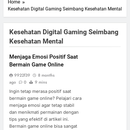
Home
Kesehatan Digital Gaming Seimbang Kesehatan Mental
Kesehatan Digital Gaming Seimbang
Kesehatan Mental
Menjaga Emosi Positif Saat
Bermain Game Online
9922f39
8 months
ago
0
9 mins
Ingin tetap merasa positif saat
bermain game online? Pelajari cara
menjaga emosi agar tetap stabil
dan menikmati permainan dengan
tips yang efektif di artikel ini.
Bermain game online bisa sangat