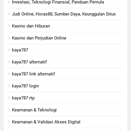
Investasi, Teknologi Finansial, Panduan Pemula
Judi Online, Horas88, Sumber Daya, Keunggulan Situs
Kasino dan Hiburan
Kasino dan Perjudian Online
kaya787
kaya787 alternatif
kaya787 link alternatif
kaya787 login
kaya787 rtp
Keamanan & Teknologi
Keamanan & Validasi Akses Digital