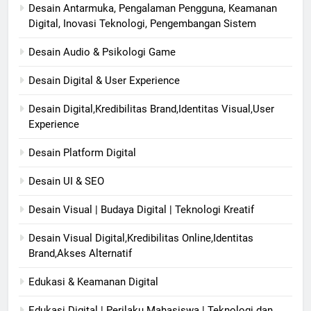
Desain Antarmuka, Pengalaman Pengguna, Keamanan
Digital, Inovasi Teknologi, Pengembangan Sistem
Desain Audio & Psikologi Game
Desain Digital & User Experience
Desain Digital,Kredibilitas Brand,Identitas Visual,User
Experience
Desain Platform Digital
Desain UI & SEO
Desain Visual | Budaya Digital | Teknologi Kreatif
Desain Visual Digital,Kredibilitas Online,Identitas
Brand,Akses Alternatif
Edukasi & Keamanan Digital
Edukasi Digital | Perilaku Mahasiswa | Teknologi dan