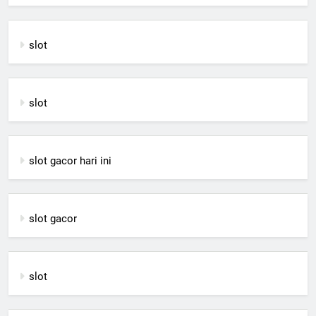
slot
slot
slot gacor hari ini
slot gacor
slot