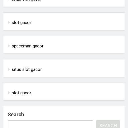
slot gacor
spaceman gacor
situs slot gacor
slot gacor
Search
SEARCH