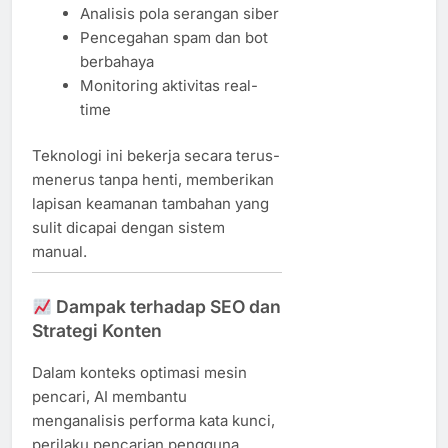
Analisis pola serangan siber
Pencegahan spam dan bot
berbahaya
Monitoring aktivitas real-
time
Teknologi ini bekerja secara terus-
menerus tanpa henti, memberikan
lapisan keamanan tambahan yang
sulit dicapai dengan sistem
manual.
Dampak terhadap SEO dan
Strategi Konten
Dalam konteks optimasi mesin
pencari, AI membantu
menganalisis performa kata kunci,
perilaku pencarian pengguna,