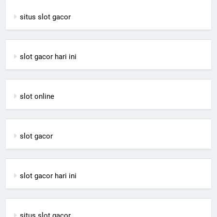
situs slot gacor
slot gacor hari ini
slot online
slot gacor
slot gacor hari ini
situs slot gacor