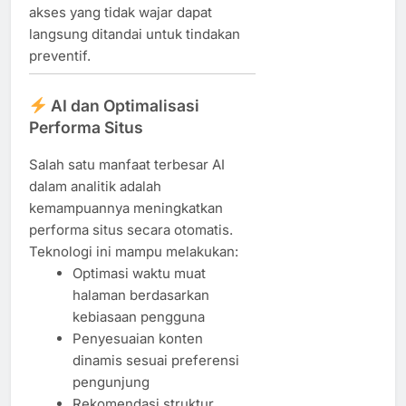
akses yang tidak wajar dapat
langsung ditandai untuk tindakan
preventif.
AI dan Optimalisasi
Performa Situs
Salah satu manfaat terbesar AI
dalam analitik adalah
kemampuannya meningkatkan
performa situs secara otomatis.
Teknologi ini mampu melakukan:
Optimasi waktu muat
halaman berdasarkan
kebiasaan pengguna
Penyesuaian konten
dinamis sesuai preferensi
pengunjung
Rekomendasi struktur