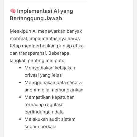
Implementasi AI yang
Bertanggung Jawab
Meskipun AI menawarkan banyak
manfaat, implementasinya harus
tetap memperhatikan prinsip etika
dan transparansi. Beberapa
langkah penting meliputi:
Menyediakan kebijakan
privasi yang jelas
Menggunakan data secara
anonim bila memungkinkan
Memastikan kepatuhan
terhadap regulasi
perlindungan data
Melakukan audit sistem
secara berkala