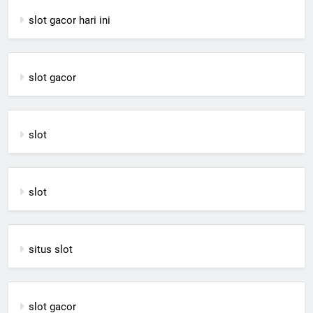
slot gacor hari ini
slot gacor
slot
slot
situs slot
slot gacor