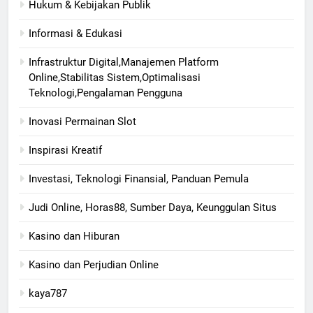
Hukum & Kebijakan Publik
Informasi & Edukasi
Infrastruktur Digital,Manajemen Platform
Online,Stabilitas Sistem,Optimalisasi
Teknologi,Pengalaman Pengguna
Inovasi Permainan Slot
Inspirasi Kreatif
Investasi, Teknologi Finansial, Panduan Pemula
Judi Online, Horas88, Sumber Daya, Keunggulan Situs
Kasino dan Hiburan
Kasino dan Perjudian Online
kaya787