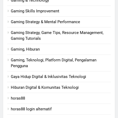
Gaming & Technology
Gaming Skills Improvement
Gaming Strategy & Mental Performance
Gaming Strategy, Game Tips, Resource Management,
Gaming Tutorials
Gaming, Hiburan
Gaming, Teknologi, Platform Digital, Pengalaman
Pengguna
Gaya Hidup Digital & Inklusivitas Teknologi
Hiburan Digital & Komunitas Teknologi
horas88
horas88 login alternatif