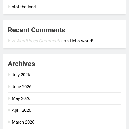
slot thailand
Recent Comments
A WordPress Commenter
on
Hello world!
Archives
July 2026
June 2026
May 2026
April 2026
March 2026