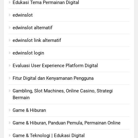
Edukasi Tema Permainan Digital
edwinslot
edwinslot alternatif
edwinslot link alternatif
edwinslot login
Evaluasi User Experience Platform Digital
Fitur Digital dan Kenyamanan Pengguna
Gambling, Slot Machines, Online Casino, Strategi
Bermain
Game & Hiburan
Game & Hiburan, Panduan Pemula, Permainan Online
Game & Teknologi | Edukasi Digital