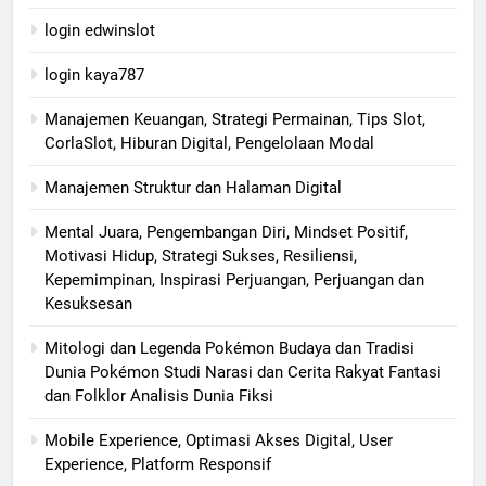
login edwinslot
login kaya787
Manajemen Keuangan, Strategi Permainan, Tips Slot,
CorlaSlot, Hiburan Digital, Pengelolaan Modal
Manajemen Struktur dan Halaman Digital
Mental Juara, Pengembangan Diri, Mindset Positif,
Motivasi Hidup, Strategi Sukses, Resiliensi,
Kepemimpinan, Inspirasi Perjuangan, Perjuangan dan
Kesuksesan
Mitologi dan Legenda Pokémon Budaya dan Tradisi
Dunia Pokémon Studi Narasi dan Cerita Rakyat Fantasi
dan Folklor Analisis Dunia Fiksi
Mobile Experience, Optimasi Akses Digital, User
Experience, Platform Responsif