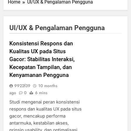
Home
UI/UX & Pengalaman Pengguna
UI/UX & Pengalaman Pengguna
Konsistensi Respons dan
Kualitas UX pada Situs
Gacor: Stabilitas Interaksi,
Kecepatan Tampilan, dan
Kenyamanan Pengguna
9922f39
10 months
ago
0
6 mins
Studi mengenai peran konsistensi
respons dan kualitas UX pada situs
gacor, mencakup performa
antarmuka, kestabilan akses,
prinsip usability, dan optimalisasi