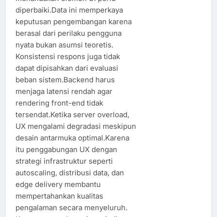
diperbaiki.Data ini memperkaya
keputusan pengembangan karena
berasal dari perilaku pengguna
nyata bukan asumsi teoretis.
Konsistensi respons juga tidak
dapat dipisahkan dari evaluasi
beban sistem.Backend harus
menjaga latensi rendah agar
rendering front-end tidak
tersendat.Ketika server overload,
UX mengalami degradasi meskipun
desain antarmuka optimal.Karena
itu penggabungan UX dengan
strategi infrastruktur seperti
autoscaling, distribusi data, dan
edge delivery membantu
mempertahankan kualitas
pengalaman secara menyeluruh.