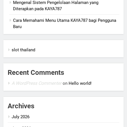
Mengenal Sistem Pengelolaan Halaman yang
Diterapkan pada KAYA787
Cara Memahami Menu Utama KAYA787 bagi Pengguna
Baru
slot thailand
Recent Comments
A WordPress Commenter
on
Hello world!
Archives
July 2026