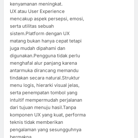
kenyamanan meningkat.
UX atau User Experience
mencakup aspek persepsi, emosi,
serta utilitas sebuah
sistem.Platform dengan UX
matang bukan hanya cepat tetapi
juga mudah dipahami dan
digunakan.Pengguna tidak perlu
menghafal alur panjang karena
antarmuka dirancang memandu
tindakan secara natural.Struktur
menu logis, hierarki visual jelas,
serta penempatan tombol yang
intuitif mempermudah perjalanan
dari tujuan menuju hasil.Tanpa
komponen UX yang kuat, performa
teknis tidak memberikan
pengalaman yang sesungguhnya
bermakna.