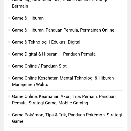
Bermain
Game & Hiburan
Game & Hiburan, Panduan Pemula, Permainan Online
Game & Teknologi | Edukasi Digital
Game Digital & Hiburan — Panduan Pemula
Game Online / Panduan Slot
Game Online Kesehatan Mental Teknologi & Hiburan
Manajemen Waktu
Game Online, Keamanan Akun, Tips Pemain, Panduan
Pemula, Strategi Game, Mobile Gaming
Game Pokémon, Tips & Trik, Panduan Pokémon, Strategi
Game