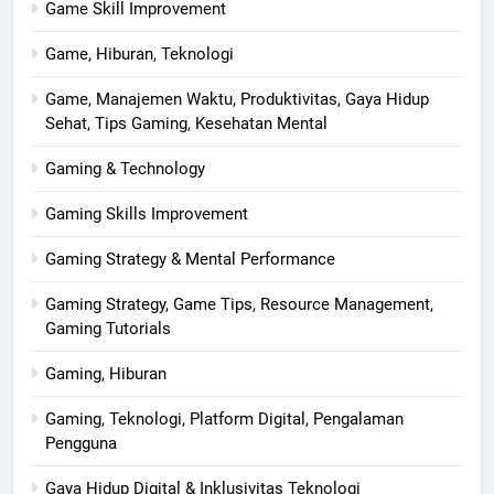
Game Skill Improvement
Game, Hiburan, Teknologi
Game, Manajemen Waktu, Produktivitas, Gaya Hidup
Sehat, Tips Gaming, Kesehatan Mental
Gaming & Technology
Gaming Skills Improvement
Gaming Strategy & Mental Performance
Gaming Strategy, Game Tips, Resource Management,
Gaming Tutorials
Gaming, Hiburan
Gaming, Teknologi, Platform Digital, Pengalaman
Pengguna
Gaya Hidup Digital & Inklusivitas Teknologi