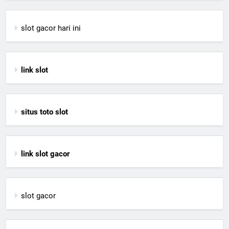
slot gacor hari ini
link slot
situs toto slot
link slot gacor
slot gacor