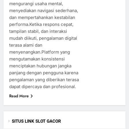
mengurangi usaha mental,
menyediakan navigasi sederhana,
dan mempertahankan kestabilan
performa.Ketika respons cepat,
tampilan stabil, dan interaksi
mudah diikuti, pengalaman digital
terasa alami dan
menyenangkan.Platform yang
mengutamakan konsistensi
menciptakan hubungan jangka
panjang dengan pengguna karena
pengalaman yang diberikan terasa
dapat dipercaya dan profesional.
Read More
SITUS LINK SLOT GACOR