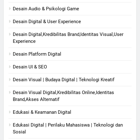
Desain Audio & Psikologi Game
Desain Digital & User Experience
Desain Digital,Kredibilitas Brand,Identitas Visual,User
Experience
Desain Platform Digital
Desain UI & SEO
Desain Visual | Budaya Digital | Teknologi Kreatif
Desain Visual Digital,Kredibilitas Online,Identitas
Brand,Akses Alternatif
Edukasi & Keamanan Digital
Edukasi Digital | Perilaku Mahasiswa | Teknologi dan
Sosial