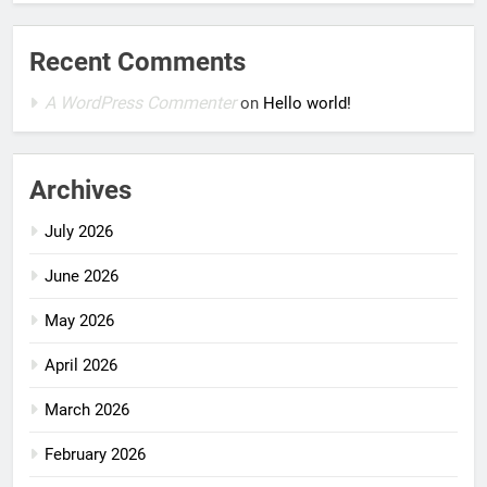
Recent Comments
A WordPress Commenter
on
Hello world!
Archives
July 2026
June 2026
May 2026
April 2026
March 2026
February 2026