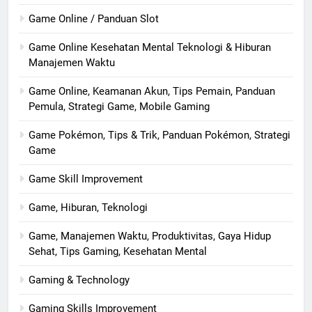
Game Online / Panduan Slot
Game Online Kesehatan Mental Teknologi & Hiburan
Manajemen Waktu
Game Online, Keamanan Akun, Tips Pemain, Panduan
Pemula, Strategi Game, Mobile Gaming
Game Pokémon, Tips & Trik, Panduan Pokémon, Strategi
Game
Game Skill Improvement
Game, Hiburan, Teknologi
Game, Manajemen Waktu, Produktivitas, Gaya Hidup
Sehat, Tips Gaming, Kesehatan Mental
Gaming & Technology
Gaming Skills Improvement