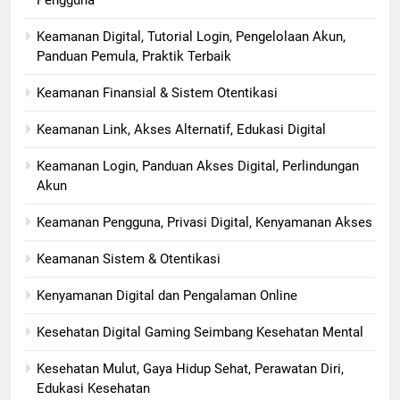
Pengguna
Keamanan Digital, Tutorial Login, Pengelolaan Akun,
Panduan Pemula, Praktik Terbaik
Keamanan Finansial & Sistem Otentikasi
Keamanan Link, Akses Alternatif, Edukasi Digital
Keamanan Login, Panduan Akses Digital, Perlindungan
Akun
Keamanan Pengguna, Privasi Digital, Kenyamanan Akses
Keamanan Sistem & Otentikasi
Kenyamanan Digital dan Pengalaman Online
Kesehatan Digital Gaming Seimbang Kesehatan Mental
Kesehatan Mulut, Gaya Hidup Sehat, Perawatan Diri,
Edukasi Kesehatan