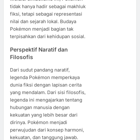
tidak hanya hadir sebagai makhluk
fiksi, tetapi sebagai representasi
nilai dan sejarah lokal. Budaya
Pokémon menjadi bagian tak
terpisahkan dari kehidupan sosial.
Perspektif Naratif dan
Filosofis
Dari sudut pandang naratif,
legenda Pokémon memperkaya
dunia fiksi dengan lapisan cerita
yang mendalam. Dari sisi filosofis,
legenda ini mengajarkan tentang
hubungan manusia dengan
kekuatan yang lebih besar dari
dirinya. Pokémon menjadi
perwujudan dari konsep harmoni,
kekuatan, dan tanggung jawab.