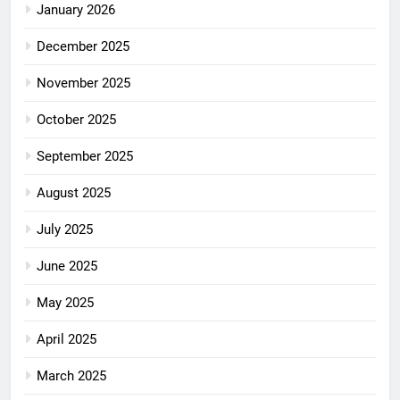
January 2026
December 2025
November 2025
October 2025
September 2025
August 2025
July 2025
June 2025
May 2025
April 2025
March 2025