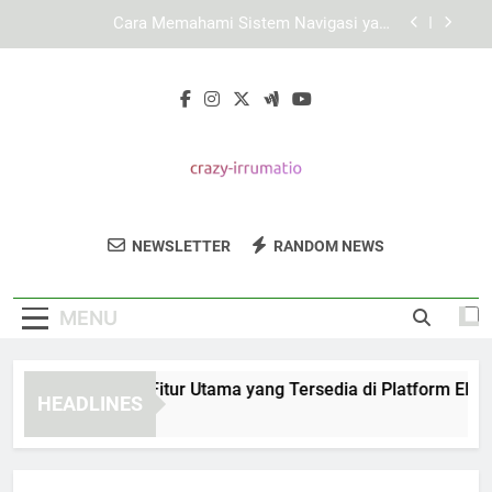
Skip
KAYA787 dan Pengembangan Antarmuka Digital
to
yang Responsif
content
Mengenal Sistem Pengelolaan Halaman yang
Diterapkan pada KAYA787
Cara Memahami Fitur Utama yang Tersedia di
Platform EDWINSLOT
Cara Memahami Sistem Navigasi yang
Diterapkan pada LEBAH4D
Crazy Irrumatio
KAYA787 dan Pengembangan Antarmuka Digital
Situs Hiburan Dewasa Dengan Konten
yang Responsif
NEWSLETTER
RANDOM NEWS
Yang Variatif. Hanya Untuk Pengguna
Mengenal Sistem Pengelolaan Halaman yang
Diterapkan pada KAYA787
Dewasa.
MENU
ra Memahami Fitur Utama yang Tersedia di Platform EDWIN
HEADLINES
Weeks Ago