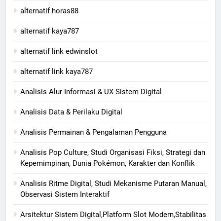
alternatif horas88
alternatif kaya787
alternatif link edwinslot
alternatif link kaya787
Analisis Alur Informasi & UX Sistem Digital
Analisis Data & Perilaku Digital
Analisis Permainan & Pengalaman Pengguna
Analisis Pop Culture, Studi Organisasi Fiksi, Strategi dan
Kepemimpinan, Dunia Pokémon, Karakter dan Konflik
Analisis Ritme Digital, Studi Mekanisme Putaran Manual,
Observasi Sistem Interaktif
Arsitektur Sistem Digital,Platform Slot Modern,Stabilitas