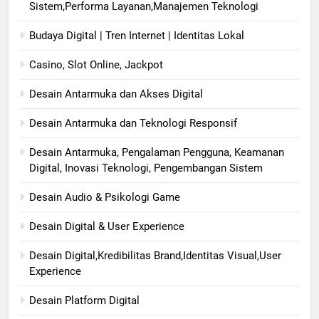
Sistem,Performa Layanan,Manajemen Teknologi
Budaya Digital | Tren Internet | Identitas Lokal
Casino, Slot Online, Jackpot
Desain Antarmuka dan Akses Digital
Desain Antarmuka dan Teknologi Responsif
Desain Antarmuka, Pengalaman Pengguna, Keamanan
Digital, Inovasi Teknologi, Pengembangan Sistem
Desain Audio & Psikologi Game
Desain Digital & User Experience
Desain Digital,Kredibilitas Brand,Identitas Visual,User
Experience
Desain Platform Digital