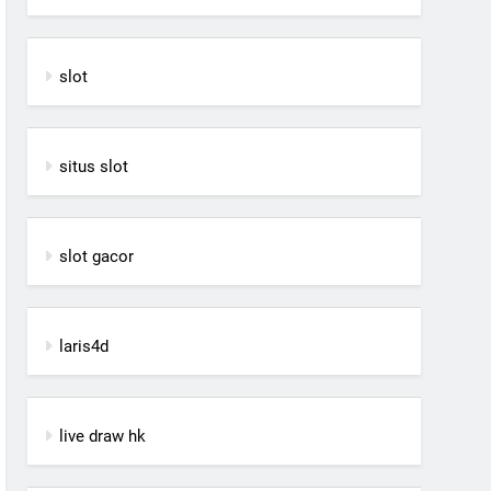
slot
situs slot
slot gacor
laris4d
live draw hk