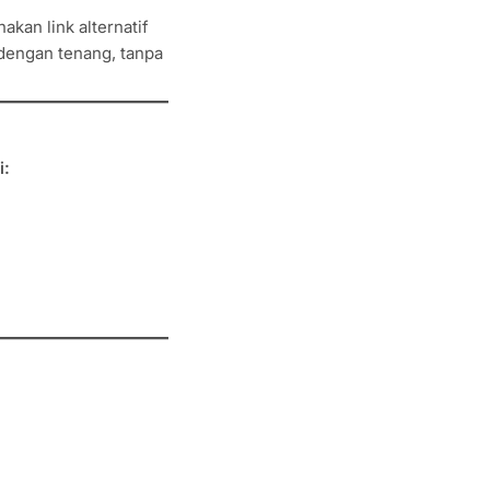
an link alternatif
 dengan tenang, tanpa
i: