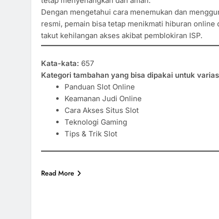
tetap menyenangkan dan aman.
Dengan mengetahui cara menemukan dan menggunak
resmi, pemain bisa tetap menikmati hiburan online
takut kehilangan akses akibat pemblokiran ISP.
Kata-kata:
657
Kategori tambahan yang bisa dipakai untuk varias
Panduan Slot Online
Keamanan Judi Online
Cara Akses Situs Slot
Teknologi Gaming
Tips & Trik Slot
Read More