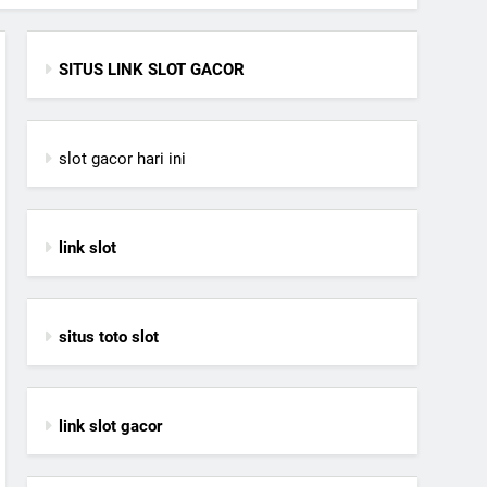
SITUS LINK SLOT GACOR
slot gacor hari ini
link slot
situs toto slot
link slot gacor