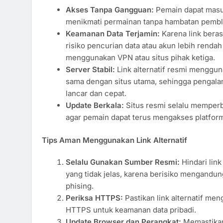
Akses Tanpa Gangguan:
Pemain dapat masu
menikmati permainan tanpa hambatan pemblo
Keamanan Data Terjamin:
Karena link beras
risiko pencurian data atau akun lebih renda
menggunakan VPN atau situs pihak ketiga.
Server Stabil:
Link alternatif resmi menggun
sama dengan situs utama, sehingga pengala
lancar dan cepat.
Update Berkala:
Situs resmi selalu memperbar
agar pemain dapat terus mengakses platform
Tips Aman Menggunakan Link Alternatif
Selalu Gunakan Sumber Resmi:
Hindari link
yang tidak jelas, karena berisiko mengandu
phising.
Periksa HTTPS:
Pastikan link alternatif me
HTTPS untuk keamanan data pribadi.
Update Browser dan Perangkat:
Memastikan