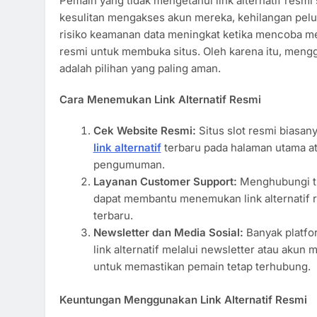
Pemain yang tidak mengetahui link alternatif resm
kesulitan mengakses akun mereka, kehilangan pel
risiko keamanan data meningkat ketika mencoba met
resmi untuk membuka situs. Oleh karena itu, meng
adalah pilihan yang paling aman.
Cara Menemukan Link Alternatif Resmi
Cek Website Resmi:
Situs slot resmi biasan
link alternatif
terbaru pada halaman utama at
pengumuman.
Layanan Customer Support:
Menghubungi ti
dapat membantu menemukan link alternatif r
terbaru.
Newsletter dan Media Sosial:
Banyak platfo
link alternatif melalui newsletter atau akun 
untuk memastikan pemain tetap terhubung.
Keuntungan Menggunakan Link Alternatif Resmi