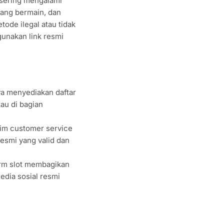
i sering mengalami
uang bermain, dan
ode ilegal atau tidak
gunakan link resmi
ya menyediakan daftar
au di bagian
m customer service
esmi yang valid dan
rm slot membagikan
media sosial resmi