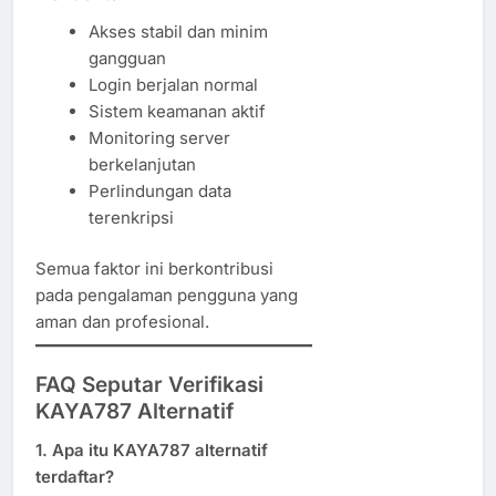
Akses stabil dan minim
gangguan
Login berjalan normal
Sistem keamanan aktif
Monitoring server
berkelanjutan
Perlindungan data
terenkripsi
Semua faktor ini berkontribusi
pada pengalaman pengguna yang
aman dan profesional.
FAQ Seputar Verifikasi
KAYA787 Alternatif
1. Apa itu KAYA787 alternatif
terdaftar?