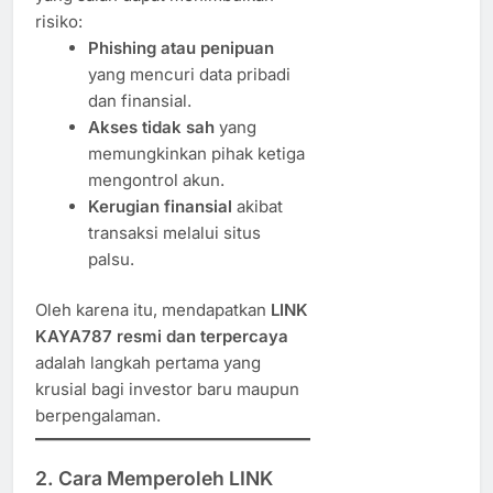
risiko:
Phishing atau penipuan
yang mencuri data pribadi
dan finansial.
Akses tidak sah
yang
memungkinkan pihak ketiga
mengontrol akun.
Kerugian finansial
akibat
transaksi melalui situs
palsu.
Oleh karena itu, mendapatkan
LINK
KAYA787 resmi dan terpercaya
adalah langkah pertama yang
krusial bagi investor baru maupun
berpengalaman.
2. Cara Memperoleh LINK