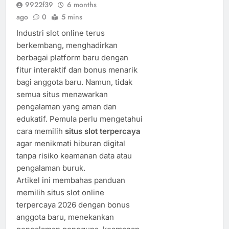
9922f39
6 months
ago
0
5 mins
Industri slot online terus
berkembang, menghadirkan
berbagai platform baru dengan
fitur interaktif dan bonus menarik
bagi anggota baru. Namun, tidak
semua situs menawarkan
pengalaman yang aman dan
edukatif. Pemula perlu mengetahui
cara memilih
situs slot terpercaya
agar menikmati hiburan digital
tanpa risiko keamanan data atau
pengalaman buruk.
Artikel ini membahas panduan
memilih situs slot online
terpercaya 2026 dengan bonus
anggota baru, menekankan