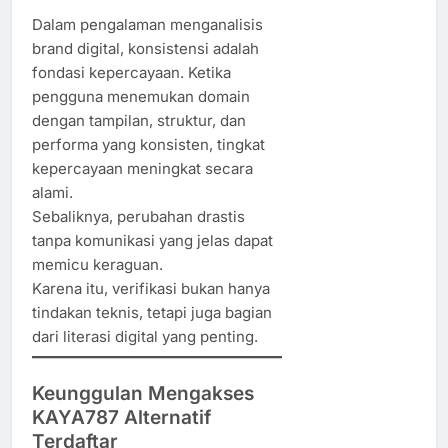
Dalam pengalaman menganalisis
brand digital, konsistensi adalah
fondasi kepercayaan. Ketika
pengguna menemukan domain
dengan tampilan, struktur, dan
performa yang konsisten, tingkat
kepercayaan meningkat secara
alami.
Sebaliknya, perubahan drastis
tanpa komunikasi yang jelas dapat
memicu keraguan.
Karena itu, verifikasi bukan hanya
tindakan teknis, tetapi juga bagian
dari literasi digital yang penting.
Keunggulan Mengakses
KAYA787 Alternatif
Terdaftar