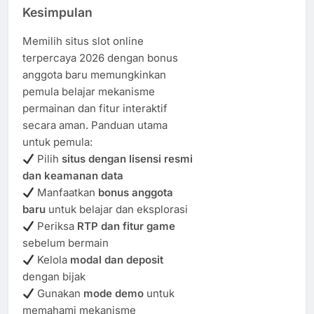
Kesimpulan
Memilih situs slot online
terpercaya 2026 dengan bonus
anggota baru memungkinkan
pemula belajar mekanisme
permainan dan fitur interaktif
secara aman. Panduan utama
untuk pemula:
Pilih
situs dengan lisensi resmi
dan keamanan data
Manfaatkan
bonus anggota
baru
untuk belajar dan eksplorasi
Periksa
RTP dan fitur game
sebelum bermain
Kelola
modal dan deposit
dengan bijak
Gunakan
mode demo
untuk
memahami mekanisme