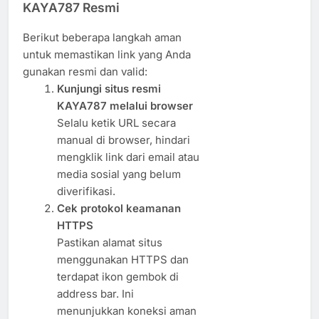
KAYA787 Resmi
Berikut beberapa langkah aman
untuk memastikan link yang Anda
gunakan resmi dan valid:
Kunjungi situs resmi
KAYA787 melalui browser
Selalu ketik URL secara
manual di browser, hindari
mengklik link dari email atau
media sosial yang belum
diverifikasi.
Cek protokol keamanan
HTTPS
Pastikan alamat situs
menggunakan HTTPS dan
terdapat ikon gembok di
address bar. Ini
menunjukkan koneksi aman