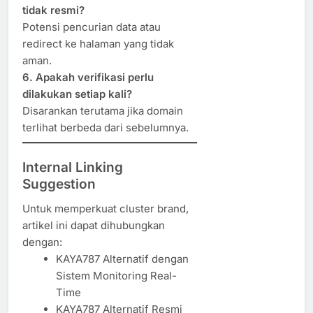
tidak resmi?
Potensi pencurian data atau
redirect ke halaman yang tidak
aman.
6. Apakah verifikasi perlu
dilakukan setiap kali?
Disarankan terutama jika domain
terlihat berbeda dari sebelumnya.
Internal Linking
Suggestion
Untuk memperkuat cluster brand,
artikel ini dapat dihubungkan
dengan:
KAYA787 Alternatif dengan
Sistem Monitoring Real-
Time
KAYA787 Alternatif Resmi