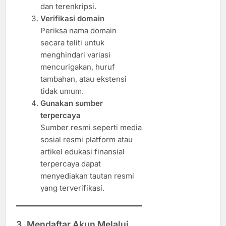
dan terenkripsi.
Verifikasi domain
Periksa nama domain
secara teliti untuk
menghindari variasi
mencurigakan, huruf
tambahan, atau ekstensi
tidak umum.
Gunakan sumber
terpercaya
Sumber resmi seperti media
sosial resmi platform atau
artikel edukasi finansial
terpercaya dapat
menyediakan tautan resmi
yang terverifikasi.
3. Mendaftar Akun Melalui