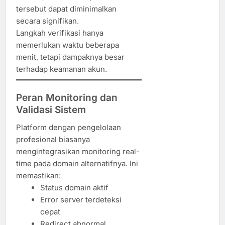
tersebut dapat diminimalkan
secara signifikan.
Langkah verifikasi hanya
memerlukan waktu beberapa
menit, tetapi dampaknya besar
terhadap keamanan akun.
Peran Monitoring dan
Validasi Sistem
Platform dengan pengelolaan
profesional biasanya
mengintegrasikan monitoring real-
time pada domain alternatifnya. Ini
memastikan:
Status domain aktif
Error server terdeteksi
cepat
Redirect abnormal