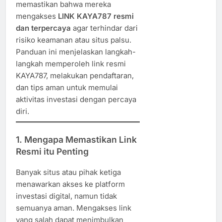
memastikan bahwa mereka
mengakses
LINK KAYA787 resmi
dan terpercaya
agar terhindar dari
risiko keamanan atau situs palsu.
Panduan ini menjelaskan langkah-
langkah memperoleh link resmi
KAYA787, melakukan pendaftaran,
dan tips aman untuk memulai
aktivitas investasi dengan percaya
diri.
1. Mengapa Memastikan Link
Resmi itu Penting
Banyak situs atau pihak ketiga
menawarkan akses ke platform
investasi digital, namun tidak
semuanya aman. Mengakses link
yang salah dapat menimbulkan