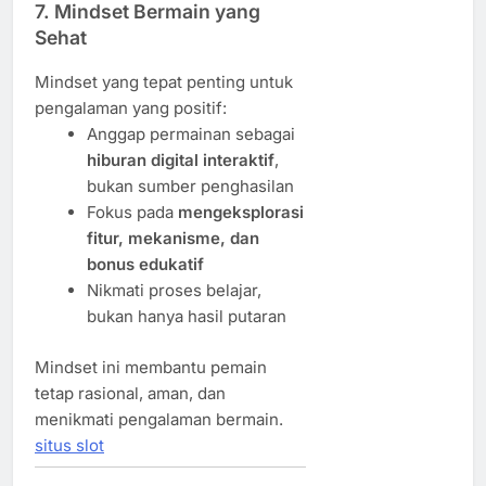
7. Mindset Bermain yang
Sehat
Mindset yang tepat penting untuk
pengalaman yang positif:
Anggap permainan sebagai
hiburan digital interaktif
,
bukan sumber penghasilan
Fokus pada
mengeksplorasi
fitur, mekanisme, dan
bonus edukatif
Nikmati proses belajar,
bukan hanya hasil putaran
Mindset ini membantu pemain
tetap rasional, aman, dan
menikmati pengalaman bermain.
situs slot