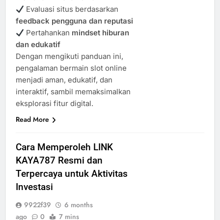
Evaluasi situs berdasarkan
feedback pengguna dan reputasi
Pertahankan
mindset hiburan
dan edukatif
Dengan mengikuti panduan ini,
pengalaman bermain slot online
menjadi aman, edukatif, dan
interaktif, sambil memaksimalkan
eksplorasi fitur digital.
Read More
Cara Memperoleh LINK
KAYA787 Resmi dan
Terpercaya untuk Aktivitas
Investasi
9922f39
6 months
ago
0
7 mins