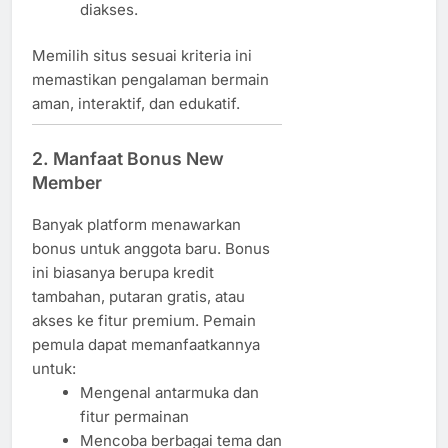
diakses.
Memilih situs sesuai kriteria ini
memastikan pengalaman bermain
aman, interaktif, dan edukatif.
2. Manfaat Bonus New
Member
Banyak platform menawarkan
bonus untuk anggota baru. Bonus
ini biasanya berupa kredit
tambahan, putaran gratis, atau
akses ke fitur premium. Pemain
pemula dapat memanfaatkannya
untuk:
Mengenal antarmuka dan
fitur permainan
Mencoba berbagai tema dan