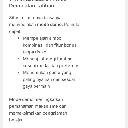
Demo atau Latihan
Situs terpercaya biasanya
menyediakan
mode demo
. Pemula
dapat:
Mempelajari simbol,
kombinasi, dan fitur bonus
tanpa risiko
Menguji strategi taruhan
sesuai modal dan preferensi
Menemukan game yang
paling nyaman dan sesuai
gaya bermain
Mode demo meningkatkan
pemahaman mekanisme dan
memaksimalkan pengalaman
belajar.