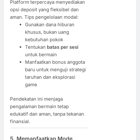
Platform terpercaya menyediakan
opsi deposit yang fleksibel dan
aman. Tips pengelolaan modal:
Gunakan dana hiburan
khusus, bukan uang
kebutuhan pokok
Tentukan
batas per sesi
untuk bermain
Manfaatkan bonus anggota
baru untuk menguji strategi
taruhan dan eksplorasi
game
Pendekatan ini menjaga
pengalaman bermain tetap
edukatif dan aman, tanpa tekanan
finansial.
5. Memanfaatkan Mode