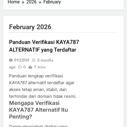
Home
2026
February
February 2026
Panduan Verifikasi KAYA787
ALTERNATIF yang Terdaftar
9922f39
5 months
ago
0
7 mins
Panduan lengkap verifikasi
KAYA787 alternatif terdaftar agar
akses tetap aman, stabil, dan
terhindar dari domain tidak resmi.
Mengapa Verifikasi
KAYA787 Alternatif Itu
Penting?
Dalam ekosistem digital yang