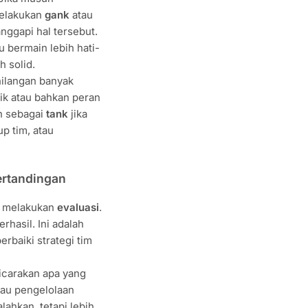
melakukan
gank
atau
nggapi hal tersebut.
u bermain lebih hati-
 solid.
hilangan banyak
ik atau bahkan peran
n sebagai
tank
jika
p tim, atau
Pertandingan
uk melakukan
evaluasi
.
rhasil. Ini adalah
rbaiki strategi tim
Bicarakan apa yang
atau pengelolaan
lahkan, tetapi lebih