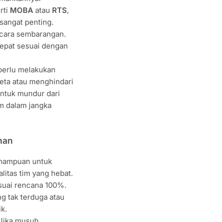
rti
MOBA
atau
RTS
,
sangat penting.
ecara sembarangan.
tepat sesuai dengan
 perlu melakukan
eta atau menghindari
ntuk mundur dari
m dalam jangka
nan
emampuan untuk
litas tim yang hebat.
esuai rencana 100%.
g tak terduga atau
k.
 Jika musuh