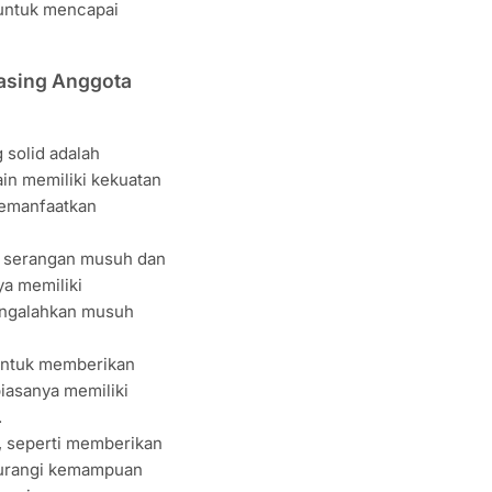
ntuk mencapai
asing Anggota
 solid adalah
ain memiliki kekuatan
memanfaatkan
n serangan musuh dan
ya memiliki
engalahkan musuh
untuk memberikan
asanya memiliki
.
, seperti memberikan
urangi kemampuan