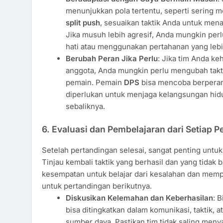
menunjukkan pola tertentu, seperti sering 
split push
, sesuaikan taktik Anda untuk mena
Jika musuh lebih agresif, Anda mungkin perl
hati atau menggunakan pertahanan yang lebih
Berubah Peran Jika Perlu
: Jika tim Anda ke
anggota, Anda mungkin perlu mengubah takt
pemain. Pemain
DPS
bisa mencoba berpera
diperlukan untuk menjaga kelangsungan hidu
sebaliknya.
6. Evaluasi dan Pembelajaran dari Setiap 
Setelah pertandingan selesai, sangat penting unt
Tinjau kembali taktik yang berhasil dan yang tidak be
kesempatan untuk belajar dari kesalahan dan mempe
untuk pertandingan berikutnya.
Diskusikan Kelemahan dan Keberhasilan
: 
bisa ditingkatkan dalam komunikasi, taktik, 
sumber daya. Pastikan tim tidak saling menya