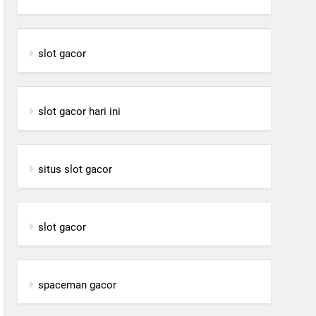
slot gacor
slot gacor hari ini
situs slot gacor
slot gacor
spaceman gacor