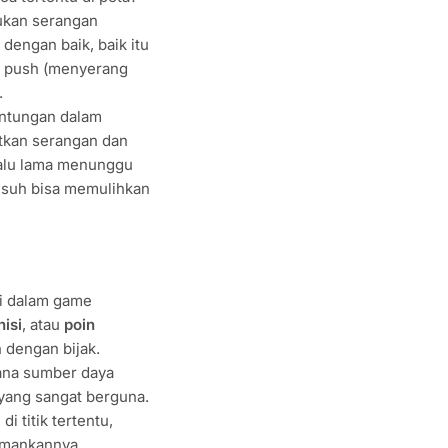
ukan serangan
dengan baik, baik itu
, push (menyerang
.
untungan dalam
tkan serangan dan
alu lama menunggu
usuh bisa memulihkan
ci dalam game
isi
, atau
poin
 dengan bijak.
ana sumber daya
 yang sangat berguna.
i titik tertentu,
amankannya.