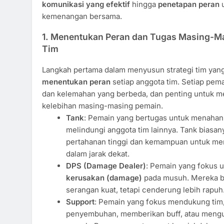
komunikasi yang efektif
hingga
penetapan peran
u
kemenangan bersama.
1. Menentukan Peran dan Tugas Masing-M
Tim
Langkah pertama dalam menyusun strategi tim yang
menentukan peran
setiap anggota tim. Setiap pem
dan kelemahan yang berbeda, dan penting untuk 
kelebihan masing-masing pemain.
Tank
: Pemain yang bertugas untuk menaha
melindungi anggota tim lainnya. Tank biasan
pertahanan tinggi dan kemampuan untuk m
dalam jarak dekat.
DPS (Damage Dealer)
: Pemain yang fokus 
kerusakan (damage)
pada musuh. Mereka bi
serangan kuat, tetapi cenderung lebih rapuh
Support
: Pemain yang fokus mendukung tim
penyembuhan, memberikan buff, atau meng