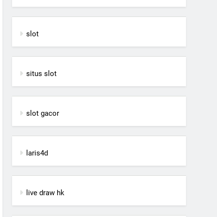
slot
situs slot
slot gacor
laris4d
live draw hk