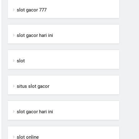
slot gacor 777
slot gacor hari ini
slot
situs slot gacor
slot gacor hari ini
slot online