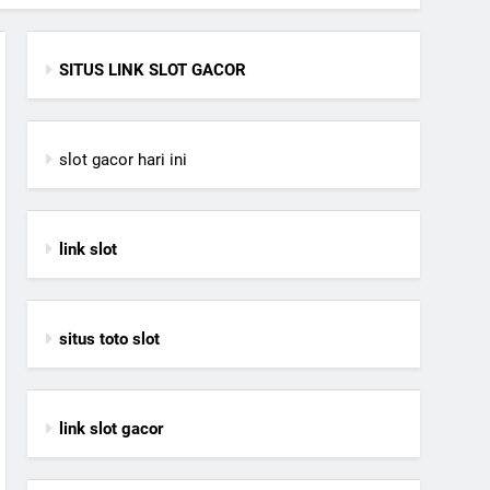
SITUS LINK SLOT GACOR
slot gacor hari ini
link slot
situs toto slot
link slot gacor