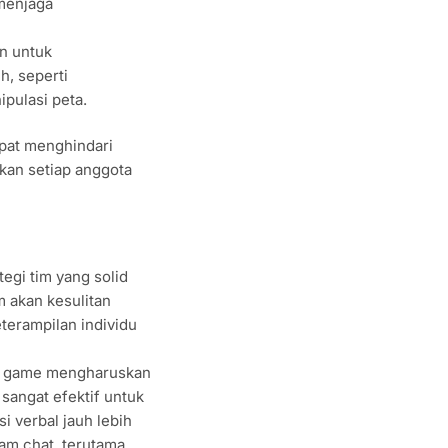
menjaga
n untuk
, seperti
pulasi peta.
pat menghindari
kan setiap anggota
egi tim yang solid
m akan kesulitan
terampilan individu
a game mengharuskan
sangat efektif untuk
 verbal jauh lebih
am chat, terutama