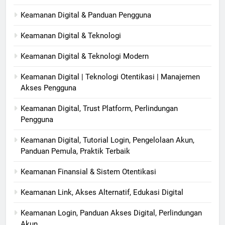
Keamanan Digital & Panduan Pengguna
Keamanan Digital & Teknologi
Keamanan Digital & Teknologi Modern
Keamanan Digital | Teknologi Otentikasi | Manajemen
Akses Pengguna
Keamanan Digital, Trust Platform, Perlindungan
Pengguna
Keamanan Digital, Tutorial Login, Pengelolaan Akun,
Panduan Pemula, Praktik Terbaik
Keamanan Finansial & Sistem Otentikasi
Keamanan Link, Akses Alternatif, Edukasi Digital
Keamanan Login, Panduan Akses Digital, Perlindungan
Akun