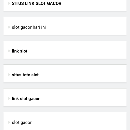
SITUS LINK SLOT GACOR
slot gacor hari ini
link slot
situs toto slot
link slot gacor
slot gacor