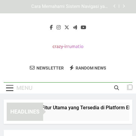
Skip
KAYA787 dan Pengembangan Antarmuka Digital
to
yang Responsif
content
Mengenal Sistem Pengelolaan Halaman yang
Diterapkan pada KAYA787
Cara Memahami Fitur Utama yang Tersedia di
Platform EDWINSLOT
Cara Memahami Sistem Navigasi yang
Diterapkan pada LEBAH4D
Crazy Irrumatio
KAYA787 dan Pengembangan Antarmuka Digital
Situs Hiburan Dewasa Dengan Konten
yang Responsif
NEWSLETTER
RANDOM NEWS
Yang Variatif. Hanya Untuk Pengguna
Mengenal Sistem Pengelolaan Halaman yang
Diterapkan pada KAYA787
Dewasa.
MENU
ara Memahami Fitur Utama yang Tersedia di Platform EDWIN
HEADLINES
Weeks Ago