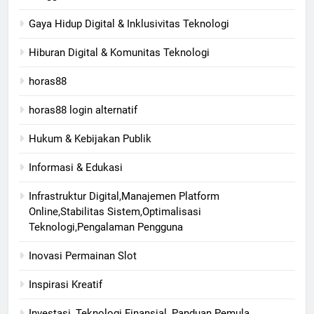
Gaya Hidup Digital & Inklusivitas Teknologi
Hiburan Digital & Komunitas Teknologi
horas88
horas88 login alternatif
Hukum & Kebijakan Publik
Informasi & Edukasi
Infrastruktur Digital,Manajemen Platform
Online,Stabilitas Sistem,Optimalisasi
Teknologi,Pengalaman Pengguna
Inovasi Permainan Slot
Inspirasi Kreatif
Investasi, Teknologi Finansial, Panduan Pemula