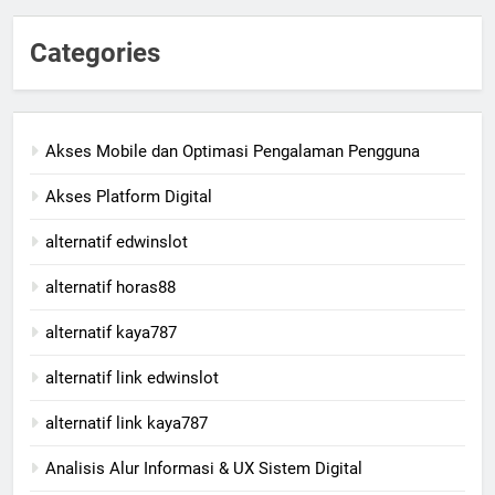
Categories
Akses Mobile dan Optimasi Pengalaman Pengguna
Akses Platform Digital
alternatif edwinslot
alternatif horas88
alternatif kaya787
alternatif link edwinslot
alternatif link kaya787
Analisis Alur Informasi & UX Sistem Digital