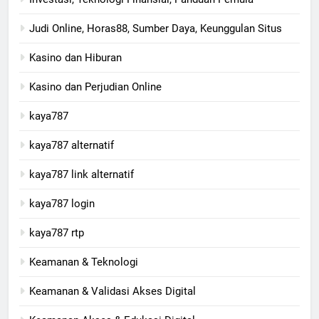
Judi Online, Horas88, Sumber Daya, Keunggulan Situs
Kasino dan Hiburan
Kasino dan Perjudian Online
kaya787
kaya787 alternatif
kaya787 link alternatif
kaya787 login
kaya787 rtp
Keamanan & Teknologi
Keamanan & Validasi Akses Digital