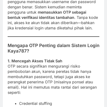
pengguna memasukkan username dan password
dengan benar. Sistem kemudian meminta
pengguna untuk
memasukkan OTP sebagai
bentuk verifikasi identitas tambahan
. Tanpa kode
ini, akses ke akun tidak akan diberikan—bahkan
jika kredensial login utama diketahui pihak lain.
Mengapa OTP Penting dalam Sistem Login
Kaya787?
1. Mencegah Akses Tidak Sah
OTP secara signifikan mengurangi risiko
pembobolan akun, karena peretas tidak hanya
membutuhkan password, tetapi juga akses ke
perangkat penerima OTP (misalnya ponsel atau
email). Hal ini memutus mata rantai dari serangan
seperti:
Credential stuffing