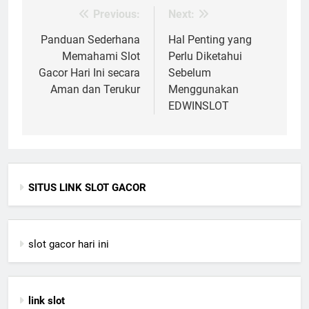
Previous:
Next:
Post
navigation
Panduan Sederhana
Hal Penting yang
Memahami Slot
Perlu Diketahui
Gacor Hari Ini secara
Sebelum
Aman dan Terukur
Menggunakan
EDWINSLOT
SITUS LINK SLOT GACOR
slot gacor hari ini
link slot