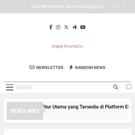
Skip
KAYA787 dan Pengembangan Antarmuka Digital
to
yang Responsif
content
Mengenal Sistem Pengelolaan Halaman yang
Diterapkan pada KAYA787
Cara Memahami Fitur Utama yang Tersedia di
Platform EDWINSLOT
Cara Memahami Sistem Navigasi yang
Diterapkan pada LEBAH4D
Crazy Irrumatio
KAYA787 dan Pengembangan Antarmuka Digital
Situs Hiburan Dewasa Dengan Konten
yang Responsif
NEWSLETTER
RANDOM NEWS
Yang Variatif. Hanya Untuk Pengguna
Mengenal Sistem Pengelolaan Halaman yang
Diterapkan pada KAYA787
Dewasa.
MENU
ra Memahami Fitur Utama yang Tersedia di Platform EDWINS
HEADLINES
Weeks Ago