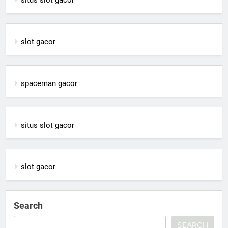
situs slot gacor
slot gacor
spaceman gacor
situs slot gacor
slot gacor
Search
SEARCH