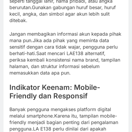
seperti tanggal lahir, nama pribadi, atau angka
berurutan.Gunakan gabungan huruf besar, huruf
kecil, angka, dan simbol agar akun lebih sulit
ditebak.
Jangan membagikan informasi akun kepada pihak
mana pun.Jika ada pihak yang meminta data
sensitif dengan cara tidak wajar, pengguna perlu
berhati-hati.Saat mencari LAE138 alternatif,
periksa kembali konsistensi nama brand, tampilan
halaman, dan struktur informasi sebelum
memasukkan data apa pun.
Indikator Keenam: Mobile-
Friendly dan Responsif
Banyak pengguna mengakses platform digital
melalui smartphone.Karena itu, tampilan mobile-
friendly menjadi bagian penting dari pengalaman
pengguna.LA E138 perlu dinilai dari apakah