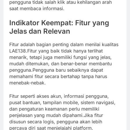
pengguna tidak salah klik atau kehilangan arah
saat membaca informasi.
Indikator Keempat: Fitur yang
Jelas dan Relevan
Fitur adalah bagian penting dalam menilai kualitas
LAE138.Fitur yang baik tidak hanya terlihat
menarik, tetapi juga memiliki fungsi yang jelas,
mudah ditemukan, dan benar-benar membantu
pengguna.Pengguna baru sebaiknya dapat
memahami fitur secara bertahap tanpa harus
menebak-nebak.
Fitur seperti akses akun, informasi pengguna,
pusat bantuan, tampilan mobile, sistem navigasi,
dan pengaturan keamanan perlu memiliki
penjelasan yang mudah dipahami.Jika fitur
disusun secara logis, pengguna akan lebih
percaya diri saat menjelajahi platform.