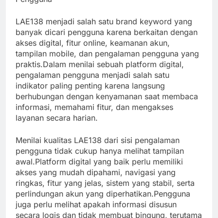
LAE138 menjadi salah satu brand keyword yang
banyak dicari pengguna karena berkaitan dengan
akses digital, fitur online, keamanan akun,
tampilan mobile, dan pengalaman pengguna yang
praktis.Dalam menilai sebuah platform digital,
pengalaman pengguna menjadi salah satu
indikator paling penting karena langsung
berhubungan dengan kenyamanan saat membaca
informasi, memahami fitur, dan mengakses
layanan secara harian.
Menilai kualitas LAE138 dari sisi pengalaman
pengguna tidak cukup hanya melihat tampilan
awal.Platform digital yang baik perlu memiliki
akses yang mudah dipahami, navigasi yang
ringkas, fitur yang jelas, sistem yang stabil, serta
perlindungan akun yang diperhatikan.Pengguna
juga perlu melihat apakah informasi disusun
secara logis dan tidak membuat bingung, terutama