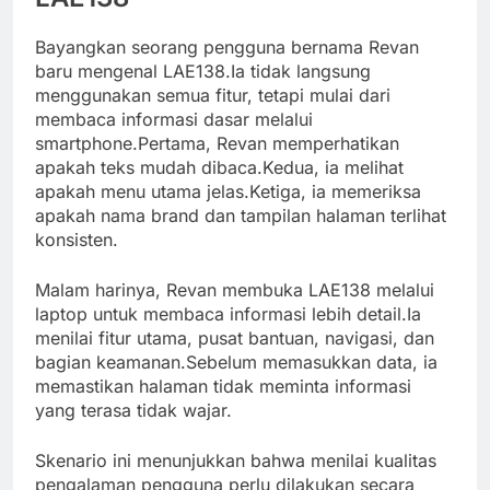
Bayangkan seorang pengguna bernama Revan
baru mengenal LAE138.Ia tidak langsung
menggunakan semua fitur, tetapi mulai dari
membaca informasi dasar melalui
smartphone.Pertama, Revan memperhatikan
apakah teks mudah dibaca.Kedua, ia melihat
apakah menu utama jelas.Ketiga, ia memeriksa
apakah nama brand dan tampilan halaman terlihat
konsisten.
Malam harinya, Revan membuka LAE138 melalui
laptop untuk membaca informasi lebih detail.Ia
menilai fitur utama, pusat bantuan, navigasi, dan
bagian keamanan.Sebelum memasukkan data, ia
memastikan halaman tidak meminta informasi
yang terasa tidak wajar.
Skenario ini menunjukkan bahwa menilai kualitas
pengalaman pengguna perlu dilakukan secara