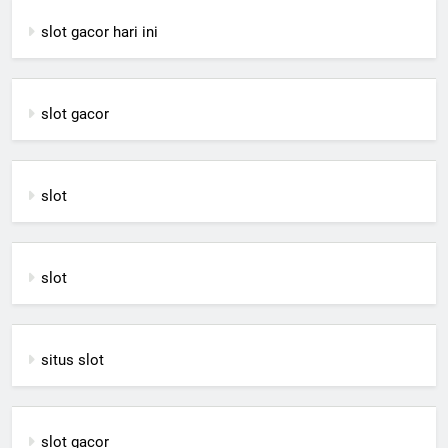
slot gacor hari ini
slot gacor
slot
slot
situs slot
slot gacor