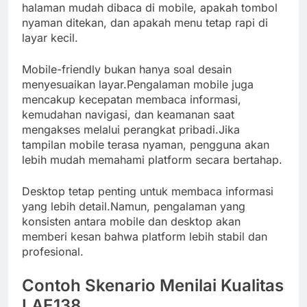
halaman mudah dibaca di mobile, apakah tombol
nyaman ditekan, dan apakah menu tetap rapi di
layar kecil.
Mobile-friendly bukan hanya soal desain
menyesuaikan layar.Pengalaman mobile juga
mencakup kecepatan membaca informasi,
kemudahan navigasi, dan keamanan saat
mengakses melalui perangkat pribadi.Jika
tampilan mobile terasa nyaman, pengguna akan
lebih mudah memahami platform secara bertahap.
Desktop tetap penting untuk membaca informasi
yang lebih detail.Namun, pengalaman yang
konsisten antara mobile dan desktop akan
memberi kesan bahwa platform lebih stabil dan
profesional.
Contoh Skenario Menilai Kualitas
LAE138