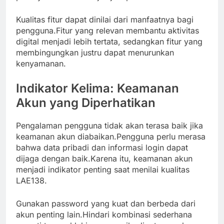
Kualitas fitur dapat dinilai dari manfaatnya bagi
pengguna.Fitur yang relevan membantu aktivitas
digital menjadi lebih tertata, sedangkan fitur yang
membingungkan justru dapat menurunkan
kenyamanan.
Indikator Kelima: Keamanan
Akun yang Diperhatikan
Pengalaman pengguna tidak akan terasa baik jika
keamanan akun diabaikan.Pengguna perlu merasa
bahwa data pribadi dan informasi login dapat
dijaga dengan baik.Karena itu, keamanan akun
menjadi indikator penting saat menilai kualitas
LAE138.
Gunakan password yang kuat dan berbeda dari
akun penting lain.Hindari kombinasi sederhana