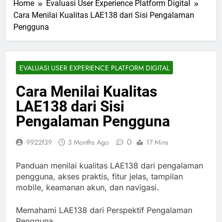
Home
Evaluasi User Experience Platform Digital
Cara Menilai Kualitas LAE138 dari Sisi Pengalaman
Pengguna
EVALUASI USER EXPERIENCE PLATFORM DIGITAL
Cara Menilai Kualitas
LAE138 dari Sisi
Pengalaman Pengguna
0
9922f39
3 Months Ago
17 Mins
Panduan menilai kualitas LAE138 dari pengalaman
pengguna, akses praktis, fitur jelas, tampilan
mobile, keamanan akun, dan navigasi.
Memahami LAE138 dari Perspektif Pengalaman
Pengguna