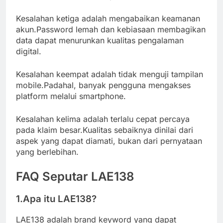
Kesalahan ketiga adalah mengabaikan keamanan
akun.Password lemah dan kebiasaan membagikan
data dapat menurunkan kualitas pengalaman
digital.
Kesalahan keempat adalah tidak menguji tampilan
mobile.Padahal, banyak pengguna mengakses
platform melalui smartphone.
Kesalahan kelima adalah terlalu cepat percaya
pada klaim besar.Kualitas sebaiknya dinilai dari
aspek yang dapat diamati, bukan dari pernyataan
yang berlebihan.
FAQ Seputar LAE138
1.Apa itu LAE138?
LAE138 adalah brand keyword yang dapat