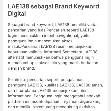
LAE138 sebagai Brand Keyword
Digital
Sebagai brand keyword, LAE138 memiliki variasi
pencarian yang luas.Pencarian seperti LAE138
login menunjukkan intent navigational, yaitu
pengguna ingin menemukan akses
masuk.Pencarian LAE138 resmi menunjukkan
kebutuhan validasi informasi.Sementara LAE138
alternatif menunjukkan bahwa pengguna ingin
memahami opsi akses lain yang masih berkaitan
dengan brand.
Selain itu, pencarian seperti pengalaman
pengguna LAE138, kualitas LAE138, LAE138 aman,
dan fitur utama LAE138 menunjukkan intent
informational.Pengguna ingin mengetahui apakah
platform ini mudah dipahami, nyaman digunakan,
dan memiliki sistem yang mendukung aktivitas