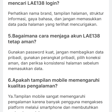
mencari LAE138 login?
Perhatikan nama brand, tampilan halaman, struktur
informasi, gaya bahasa, dan jangan memasukkan
data pada halaman yang terlihat mencurigakan.
5.Bagaimana cara menjaga akun LAE138
tetap aman?
Gunakan password kuat, jangan membagikan data
pribadi, gunakan perangkat pribadi, pilih koneksi
aman, dan periksa konsistensi halaman sebelum
memasukkan data.
6.Apakah tampilan mobile memengaruhi
kualitas pengalaman?
Ya.Tampilan mobile sangat memengaruhi
pengalaman karena banyak pengguna mengakses
platform melalui smartphone dan membutuhkan