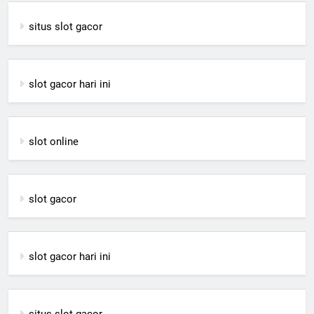
situs slot gacor
slot gacor hari ini
slot online
slot gacor
slot gacor hari ini