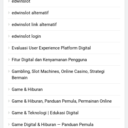
edwinslot
edwinslot alternatif
edwinslot link alternatif
edwinslot login
Evaluasi User Experience Platform Digital
Fitur Digital dan Kenyamanan Pengguna
Gambling, Slot Machines, Online Casino, Strategi
Bermain
Game & Hiburan
Game & Hiburan, Panduan Pemula, Permainan Online
Game & Teknologi | Edukasi Digital
Game Digital & Hiburan — Panduan Pemula