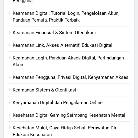
Pengguna
Keamanan Digital, Tutorial Login, Pengelolaan Akun,
Panduan Pemula, Praktik Terbaik
Keamanan Finansial & Sistem Otentikasi
Keamanan Link, Akses Alternatif, Edukasi Digital
Keamanan Login, Panduan Akses Digital, Perlindungan
Akun
Keamanan Pengguna, Privasi Digital, Kenyamanan Akses
Keamanan Sistem & Otentikasi
Kenyamanan Digital dan Pengalaman Online
Kesehatan Digital Gaming Seimbang Kesehatan Mental
Kesehatan Mulut, Gaya Hidup Sehat, Perawatan Diri,
Edukasi Kesehatan