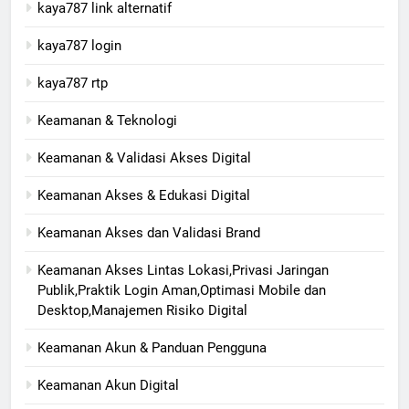
kaya787 link alternatif
kaya787 login
kaya787 rtp
Keamanan & Teknologi
Keamanan & Validasi Akses Digital
Keamanan Akses & Edukasi Digital
Keamanan Akses dan Validasi Brand
Keamanan Akses Lintas Lokasi,Privasi Jaringan
Publik,Praktik Login Aman,Optimasi Mobile dan
Desktop,Manajemen Risiko Digital
Keamanan Akun & Panduan Pengguna
Keamanan Akun Digital