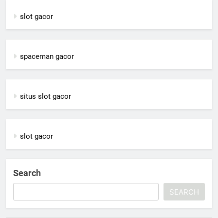
slot gacor
spaceman gacor
situs slot gacor
slot gacor
Search
SEARCH