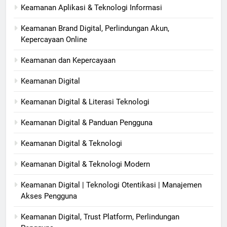
Keamanan Aplikasi & Teknologi Informasi
Keamanan Brand Digital, Perlindungan Akun,
Kepercayaan Online
Keamanan dan Kepercayaan
Keamanan Digital
Keamanan Digital & Literasi Teknologi
Keamanan Digital & Panduan Pengguna
Keamanan Digital & Teknologi
Keamanan Digital & Teknologi Modern
Keamanan Digital | Teknologi Otentikasi | Manajemen
Akses Pengguna
Keamanan Digital, Trust Platform, Perlindungan