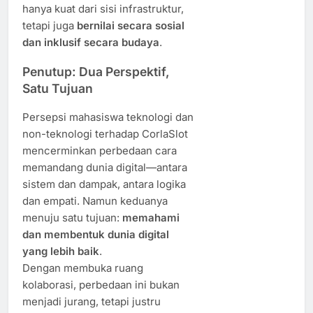
hanya kuat dari sisi infrastruktur,
tetapi juga
bernilai secara sosial
dan inklusif secara budaya
.
Penutup: Dua Perspektif,
Satu Tujuan
Persepsi mahasiswa teknologi dan
non-teknologi terhadap CorlaSlot
mencerminkan perbedaan cara
memandang dunia digital—antara
sistem dan dampak, antara logika
dan empati. Namun keduanya
menuju satu tujuan:
memahami
dan membentuk dunia digital
yang lebih baik
.
Dengan membuka ruang
kolaborasi, perbedaan ini bukan
menjadi jurang, tetapi justru