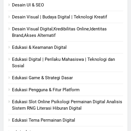
Desain UI & SEO
Desain Visual | Budaya Digital | Teknologi Kreatif
Desain Visual Digital,Kredibilitas Online,Identitas
Brand,Akses Alternatif
Edukasi & Keamanan Digital
Edukasi Digital | Perilaku Mahasiswa | Teknologi dan
Sosial
Edukasi Game & Strategi Dasar
Edukasi Pengguna & Fitur Platform
Edukasi Slot Online Psikologi Permainan Digital Analisis
Sistem RNG Literasi Hiburan Digital
Edukasi Tema Permainan Digital