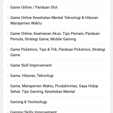
Game Online / Panduan Slot
Game Online Kesehatan Mental Teknologi & Hiburan
Manajemen Waktu
Game Online, Keamanan Akun, Tips Pemain, Panduan
Pemula, Strategi Game, Mobile Gaming
Game Pokémon, Tips & Trik, Panduan Pokémon, Strategi
Game
Game Skill Improvement
Game, Hiburan, Teknologi
Game, Manajemen Waktu, Produktivitas, Gaya Hidup
Sehat, Tips Gaming, Kesehatan Mental
Gaming & Technology
Gaming Skills Improvement