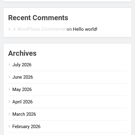
Recent Comments
A WordPress Commenter
on
Hello world!
Archives
July 2026
June 2026
May 2026
April 2026
March 2026
February 2026