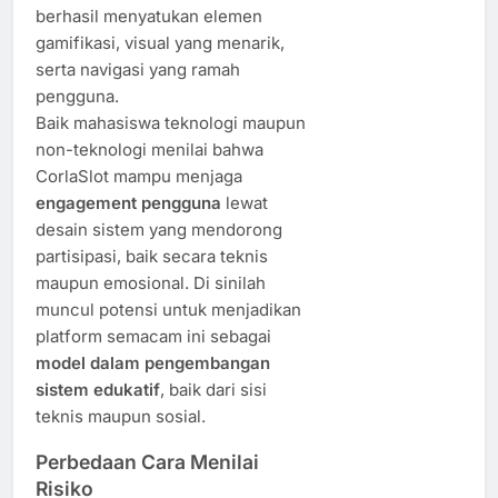
berhasil menyatukan elemen
gamifikasi, visual yang menarik,
serta navigasi yang ramah
pengguna.
Baik mahasiswa teknologi maupun
non-teknologi menilai bahwa
CorlaSlot mampu menjaga
engagement pengguna
lewat
desain sistem yang mendorong
partisipasi, baik secara teknis
maupun emosional. Di sinilah
muncul potensi untuk menjadikan
platform semacam ini sebagai
model dalam pengembangan
sistem edukatif
, baik dari sisi
teknis maupun sosial.
Perbedaan Cara Menilai
Risiko