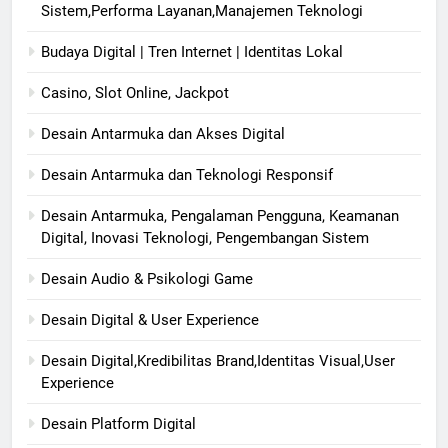
Sistem,Performa Layanan,Manajemen Teknologi
Budaya Digital | Tren Internet | Identitas Lokal
Casino, Slot Online, Jackpot
Desain Antarmuka dan Akses Digital
Desain Antarmuka dan Teknologi Responsif
Desain Antarmuka, Pengalaman Pengguna, Keamanan
Digital, Inovasi Teknologi, Pengembangan Sistem
Desain Audio & Psikologi Game
Desain Digital & User Experience
Desain Digital,Kredibilitas Brand,Identitas Visual,User
Experience
Desain Platform Digital