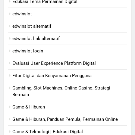
Edukasi Tema Permainan Digital
edwinslot
edwinslot alternatif
edwinslot link alternatif
edwinslot login
Evaluasi User Experience Platform Digital
Fitur Digital dan Kenyamanan Pengguna
Gambling, Slot Machines, Online Casino, Strategi
Bermain
Game & Hiburan
Game & Hiburan, Panduan Pemula, Permainan Online
Game & Teknologi | Edukasi Digital