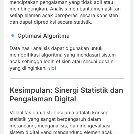
menciptakan pengalaman yang tidak adil atau
membingungkan. Analisis membantu memastikan
setiap elemen acak beroperasi secara konsisten
dan dapat diprediksi secara statistik.
Optimasi Algoritma
Data hasil analisis dapat digunakan untuk
memodifikasi algoritma yang mendasari sistem
acak sehingga lebih efisien atau sesuai desain
yang diinginkan.
slot
Kesimpulan: Sinergi Statistik dan
Pengalaman Digital
Volatilitas dan distribusi pola adalah konsep
statistik yang sangat berpengaruh dalam
merancang, menganalisis, dan mengevaluasi
sistem digital yang mengandung elemen acak.