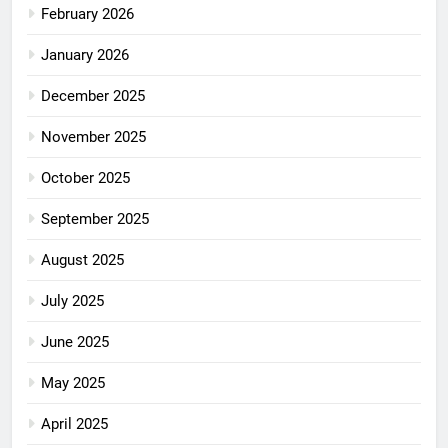
February 2026
January 2026
December 2025
November 2025
October 2025
September 2025
August 2025
July 2025
June 2025
May 2025
April 2025