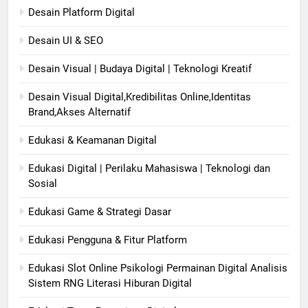
Desain Platform Digital
Desain UI & SEO
Desain Visual | Budaya Digital | Teknologi Kreatif
Desain Visual Digital,Kredibilitas Online,Identitas
Brand,Akses Alternatif
Edukasi & Keamanan Digital
Edukasi Digital | Perilaku Mahasiswa | Teknologi dan
Sosial
Edukasi Game & Strategi Dasar
Edukasi Pengguna & Fitur Platform
Edukasi Slot Online Psikologi Permainan Digital Analisis
Sistem RNG Literasi Hiburan Digital