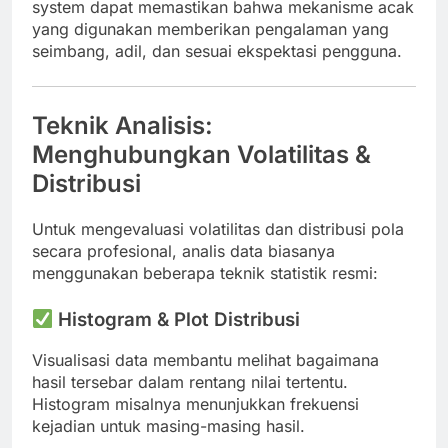
system dapat memastikan bahwa mekanisme acak
yang digunakan memberikan pengalaman yang
seimbang, adil, dan sesuai ekspektasi pengguna.
Teknik Analisis:
Menghubungkan Volatilitas &
Distribusi
Untuk mengevaluasi volatilitas dan distribusi pola
secara profesional, analis data biasanya
menggunakan beberapa teknik statistik resmi:
Histogram & Plot Distribusi
Visualisasi data membantu melihat bagaimana
hasil tersebar dalam rentang nilai tertentu.
Histogram misalnya menunjukkan frekuensi
kejadian untuk masing-masing hasil.