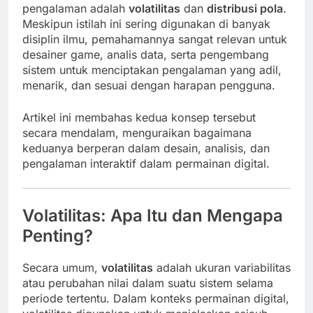
pengalaman adalah
volatilitas
dan
distribusi pola
.
Meskipun istilah ini sering digunakan di banyak
disiplin ilmu, pemahamannya sangat relevan untuk
desainer game, analis data, serta pengembang
sistem untuk menciptakan pengalaman yang adil,
menarik, dan sesuai dengan harapan pengguna.
Artikel ini membahas kedua konsep tersebut
secara mendalam, menguraikan bagaimana
keduanya berperan dalam desain, analisis, dan
pengalaman interaktif dalam permainan digital.
Volatilitas: Apa Itu dan Mengapa
Penting?
Secara umum,
volatilitas
adalah ukuran variabilitas
atau perubahan nilai dalam suatu sistem selama
periode tertentu. Dalam konteks permainan digital,