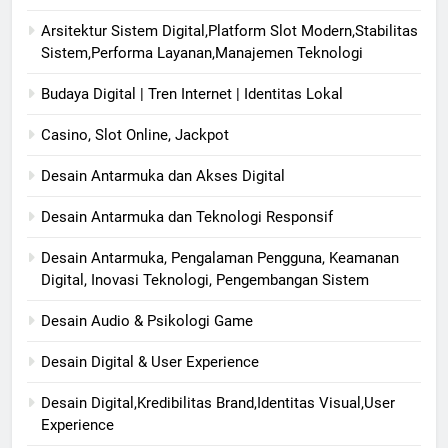
Arsitektur Sistem Digital,Platform Slot Modern,Stabilitas
Sistem,Performa Layanan,Manajemen Teknologi
Budaya Digital | Tren Internet | Identitas Lokal
Casino, Slot Online, Jackpot
Desain Antarmuka dan Akses Digital
Desain Antarmuka dan Teknologi Responsif
Desain Antarmuka, Pengalaman Pengguna, Keamanan
Digital, Inovasi Teknologi, Pengembangan Sistem
Desain Audio & Psikologi Game
Desain Digital & User Experience
Desain Digital,Kredibilitas Brand,Identitas Visual,User
Experience