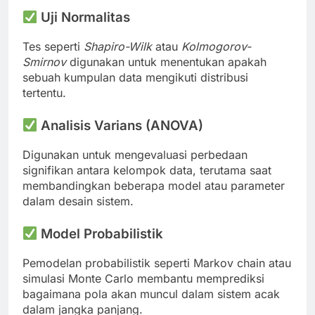
Uji Normalitas
Tes seperti
Shapiro-Wilk
atau
Kolmogorov-
Smirnov
digunakan untuk menentukan apakah
sebuah kumpulan data mengikuti distribusi
tertentu.
Analisis Varians (ANOVA)
Digunakan untuk mengevaluasi perbedaan
signifikan antara kelompok data, terutama saat
membandingkan beberapa model atau parameter
dalam desain sistem.
Model Probabilistik
Pemodelan probabilistik seperti Markov chain atau
simulasi Monte Carlo membantu memprediksi
bagaimana pola akan muncul dalam sistem acak
dalam jangka panjang.