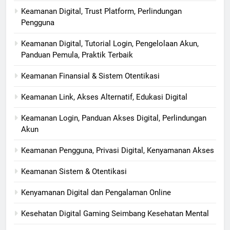
Keamanan Digital, Trust Platform, Perlindungan
Pengguna
Keamanan Digital, Tutorial Login, Pengelolaan Akun,
Panduan Pemula, Praktik Terbaik
Keamanan Finansial & Sistem Otentikasi
Keamanan Link, Akses Alternatif, Edukasi Digital
Keamanan Login, Panduan Akses Digital, Perlindungan
Akun
Keamanan Pengguna, Privasi Digital, Kenyamanan Akses
Keamanan Sistem & Otentikasi
Kenyamanan Digital dan Pengalaman Online
Kesehatan Digital Gaming Seimbang Kesehatan Mental