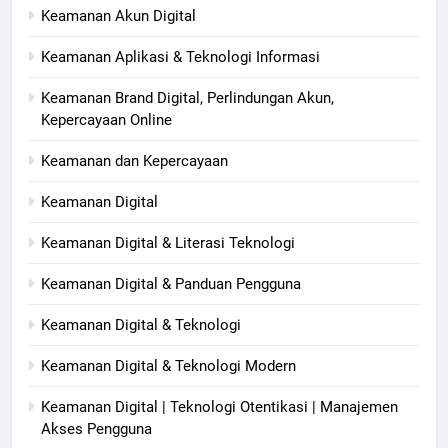
Keamanan Akun Digital
Keamanan Aplikasi & Teknologi Informasi
Keamanan Brand Digital, Perlindungan Akun,
Kepercayaan Online
Keamanan dan Kepercayaan
Keamanan Digital
Keamanan Digital & Literasi Teknologi
Keamanan Digital & Panduan Pengguna
Keamanan Digital & Teknologi
Keamanan Digital & Teknologi Modern
Keamanan Digital | Teknologi Otentikasi | Manajemen
Akses Pengguna