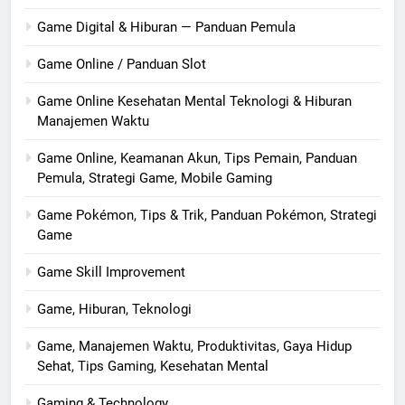
Game Digital & Hiburan — Panduan Pemula
Game Online / Panduan Slot
Game Online Kesehatan Mental Teknologi & Hiburan
Manajemen Waktu
Game Online, Keamanan Akun, Tips Pemain, Panduan
Pemula, Strategi Game, Mobile Gaming
Game Pokémon, Tips & Trik, Panduan Pokémon, Strategi
Game
Game Skill Improvement
Game, Hiburan, Teknologi
Game, Manajemen Waktu, Produktivitas, Gaya Hidup
Sehat, Tips Gaming, Kesehatan Mental
Gaming & Technology