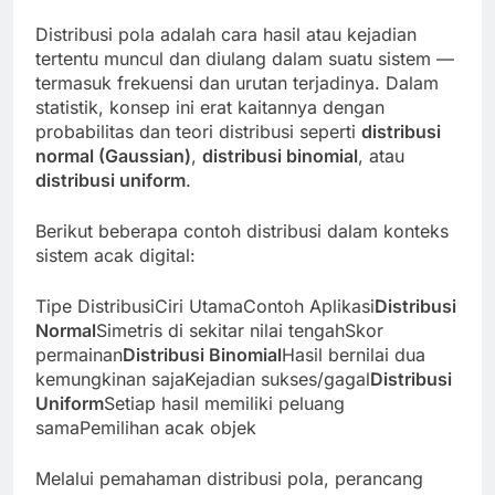
Distribusi pola adalah cara hasil atau kejadian
tertentu muncul dan diulang dalam suatu sistem —
termasuk frekuensi dan urutan terjadinya. Dalam
statistik, konsep ini erat kaitannya dengan
probabilitas dan teori distribusi seperti
distribusi
normal (Gaussian)
,
distribusi binomial
, atau
distribusi uniform
.
Berikut beberapa contoh distribusi dalam konteks
sistem acak digital:
Tipe DistribusiCiri UtamaContoh Aplikasi
Distribusi
Normal
Simetris di sekitar nilai tengahSkor
permainan
Distribusi Binomial
Hasil bernilai dua
kemungkinan sajaKejadian sukses/gagal
Distribusi
Uniform
Setiap hasil memiliki peluang
samaPemilihan acak objek
Melalui pemahaman distribusi pola, perancang