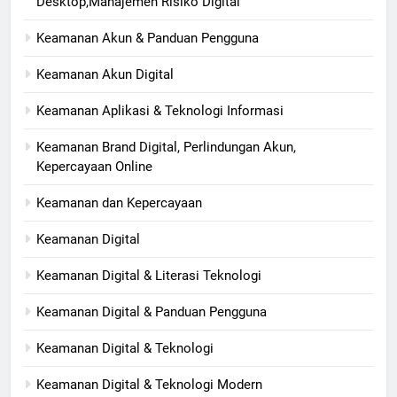
Desktop,Manajemen Risiko Digital
Keamanan Akun & Panduan Pengguna
Keamanan Akun Digital
Keamanan Aplikasi & Teknologi Informasi
Keamanan Brand Digital, Perlindungan Akun,
Kepercayaan Online
Keamanan dan Kepercayaan
Keamanan Digital
Keamanan Digital & Literasi Teknologi
Keamanan Digital & Panduan Pengguna
Keamanan Digital & Teknologi
Keamanan Digital & Teknologi Modern