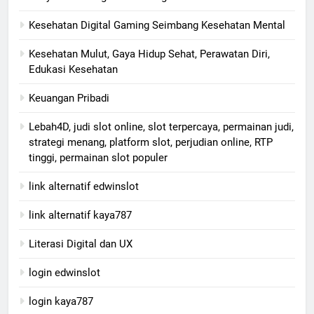
Kesehatan Digital Gaming Seimbang Kesehatan Mental
Kesehatan Mulut, Gaya Hidup Sehat, Perawatan Diri,
Edukasi Kesehatan
Keuangan Pribadi
Lebah4D, judi slot online, slot terpercaya, permainan judi,
strategi menang, platform slot, perjudian online, RTP
tinggi, permainan slot populer
link alternatif edwinslot
link alternatif kaya787
Literasi Digital dan UX
login edwinslot
login kaya787