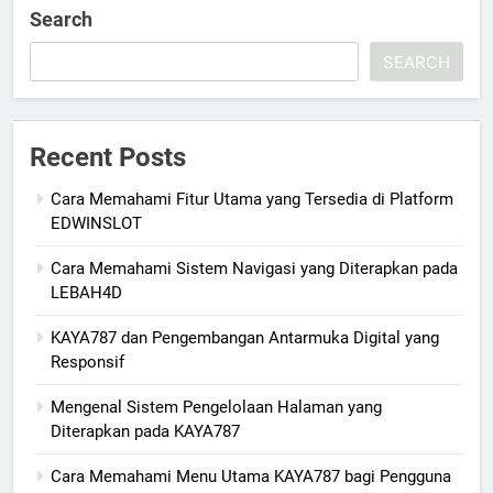
Search
SEARCH
Recent Posts
Cara Memahami Fitur Utama yang Tersedia di Platform
EDWINSLOT
Cara Memahami Sistem Navigasi yang Diterapkan pada
LEBAH4D
KAYA787 dan Pengembangan Antarmuka Digital yang
Responsif
Mengenal Sistem Pengelolaan Halaman yang
Diterapkan pada KAYA787
Cara Memahami Menu Utama KAYA787 bagi Pengguna