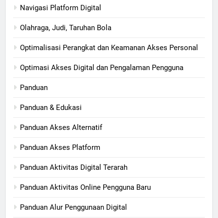
Navigasi Platform Digital
Olahraga, Judi, Taruhan Bola
Optimalisasi Perangkat dan Keamanan Akses Personal
Optimasi Akses Digital dan Pengalaman Pengguna
Panduan
Panduan & Edukasi
Panduan Akses Alternatif
Panduan Akses Platform
Panduan Aktivitas Digital Terarah
Panduan Aktivitas Online Pengguna Baru
Panduan Alur Penggunaan Digital