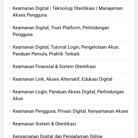
Keamanan Digital | Teknologi Otentikasi | Manajemen
Akses Pengguna
Keamanan Digital, Trust Platform, Perlindungan
Pengguna
Keamanan Digital, Tutorial Login, Pengelolaan Akun,
Panduan Pemula, Praktik Terbaik
Keamanan Finansial & Sistem Otentikasi
Keamanan Link, Akses Alternatif, Edukasi Digital
Keamanan Login, Panduan Akses Digital, Perlindungan
Akun
Keamanan Pengguna, Privasi Digital, Kenyamanan Akses
Keamanan Sistem & Otentikasi
Kenyamanan Digital dan Pengalaman Online