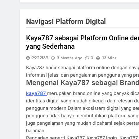
Navigasi Platform Digital
Kaya787 sebagai Platform Online de
yang Sederhana
9922f39
3 Months Ago
0
13 Mins
Kaya787 hadir sebagai platform online dengan navi
informasi jelas, dan pengalaman pengguna yang pra
Mengenal Kaya787 sebagai Brand
kaya787
merupakan brand online yang banyak dica
identitas digital yang mudah dikenali dan relevan 
pengguna modern.Dalam ekosistem digital yang se
pengguna tidak hanya membutuhkan platform yang d
juga pengalaman yang mudah dipahami sejak pert
halaman.
Pencarian seperti Kaya787, Kaya787 login, Kaya787