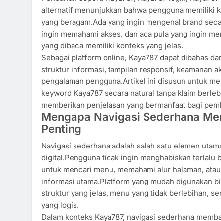
alternatif menunjukkan bahwa pengguna memiliki 
yang beragam.Ada yang ingin mengenal brand sec
ingin memahami akses, dan ada pula yang ingin me
yang dibaca memiliki konteks yang jelas.
Sebagai platform online, Kaya787 dapat dibahas dari
struktur informasi, tampilan responsif, keamanan ak
pengalaman pengguna.Artikel ini disusun untuk m
keyword Kaya787 secara natural tanpa klaim berleb
memberikan penjelasan yang bermanfaat bagi pem
Mengapa Navigasi Sederhana Men
Penting
Navigasi sederhana adalah salah satu elemen uta
digital.Pengguna tidak ingin menghabiskan terlalu
untuk mencari menu, memahami alur halaman, at
informasi utama.Platform yang mudah digunakan bi
struktur yang jelas, menu yang tidak berlebihan, ser
yang logis.
Dalam konteks Kaya787, navigasi sederhana memb