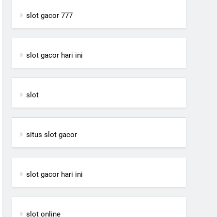
slot gacor 777
slot gacor hari ini
slot
situs slot gacor
slot gacor hari ini
slot online