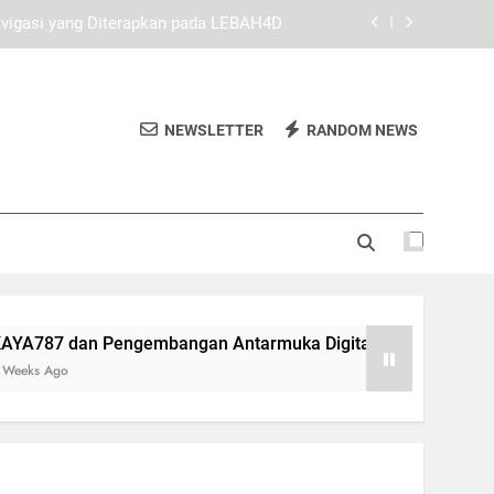
igasi yang Diterapkan pada LEBAH4D
an Antarmuka Digital yang Responsif
alaman yang Diterapkan pada KAYA787
NEWSLETTER
RANDOM NEWS
yang Tersedia di Platform EDWINSLOT
una Dewasa.
igasi yang Diterapkan pada LEBAH4D
an Antarmuka Digital yang Responsif
alaman yang Diterapkan pada KAYA787
 Pengembangan Antarmuka Digital yang Responsif
Men
4 We