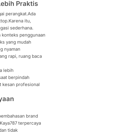
ebih Praktis
gai perangkat.Ada
top.Karena itu,
igasi sederhana.
am konteks penggunaan
eks yang mudah
ang nyaman
ng rapi, ruang baca
 lebih
saat berpindah
t kesan profesional
yaan
 pembahasan brand
Kaya787 terpercaya
dan tidak