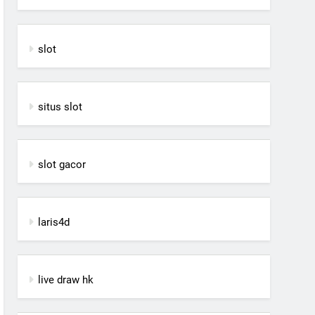
slot
situs slot
slot gacor
laris4d
live draw hk