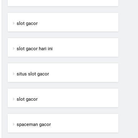
slot gacor
slot gacor hari ini
situs slot gacor
slot gacor
spaceman gacor