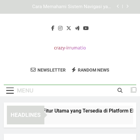
Skip
KAYA787 dan Pengembangan Antarmuka Digital
to
yang Responsif
content
Mengenal Sistem Pengelolaan Halaman yang
Diterapkan pada KAYA787
Cara Memahami Fitur Utama yang Tersedia di
Platform EDWINSLOT
Cara Memahami Sistem Navigasi yang
Diterapkan pada LEBAH4D
Crazy Irrumatio
KAYA787 dan Pengembangan Antarmuka Digital
Situs Hiburan Dewasa Dengan Konten
yang Responsif
NEWSLETTER
RANDOM NEWS
Yang Variatif. Hanya Untuk Pengguna
Mengenal Sistem Pengelolaan Halaman yang
Diterapkan pada KAYA787
Dewasa.
MENU
ra Memahami Fitur Utama yang Tersedia di Platform EDWIN
HEADLINES
Weeks Ago