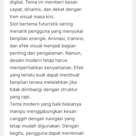
digital. Tema ini memberi kesan
cepat, dinamis, dan dekat dengan
tren visual masa kini.
Slot bertema futuristik sering
menarik pengguna yang menyukai
tampilan energik. Animasi, transisi,
dan efek visual menjadi bagian
penting dari pengalaman. Namun,
desain modern tetap harus
memperhatikan kenyamanan. Efek
yang terlalu kuat dapat membuat
tampilan terasa melelahkan jika
tidak diimbangi dengan struktur
yang rapi.
Tema modern yang baik biasanya
mampu menggabungkan kesan
canggih dengan navigasi yang
tetap mudah digunakan. Dengan
begitu, pengguna dapat menikmati