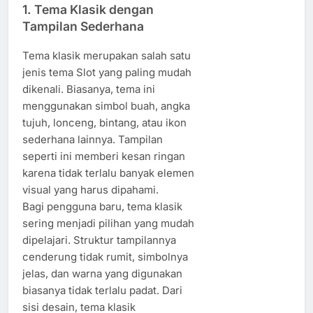
1. Tema Klasik dengan
Tampilan Sederhana
Tema klasik merupakan salah satu
jenis tema Slot yang paling mudah
dikenali. Biasanya, tema ini
menggunakan simbol buah, angka
tujuh, lonceng, bintang, atau ikon
sederhana lainnya. Tampilan
seperti ini memberi kesan ringan
karena tidak terlalu banyak elemen
visual yang harus dipahami.
Bagi pengguna baru, tema klasik
sering menjadi pilihan yang mudah
dipelajari. Struktur tampilannya
cenderung tidak rumit, simbolnya
jelas, dan warna yang digunakan
biasanya tidak terlalu padat. Dari
sisi desain, tema klasik