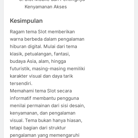
Kenyamanan Akses
Kesimpulan
Ragam tema Slot memberikan
warna berbeda dalam pengalaman
hiburan digital. Mulai dari tema
klasik, petualangan, fantasi,
budaya Asia, alam, hingga
futuristik, masing-masing memiliki
karakter visual dan daya tarik
tersendiri.
Memahami tema Slot secara
informatif membantu pengguna
menilai permainan dari sisi desain,
kenyamanan, dan pengalaman
visual. Tema bukan hanya hiasan,
tetapi bagian dari struktur
pengalaman yang memengaruhi