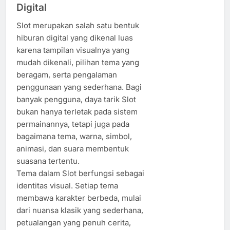
Digital
Slot merupakan salah satu bentuk
hiburan digital yang dikenal luas
karena tampilan visualnya yang
mudah dikenali, pilihan tema yang
beragam, serta pengalaman
penggunaan yang sederhana. Bagi
banyak pengguna, daya tarik Slot
bukan hanya terletak pada sistem
permainannya, tetapi juga pada
bagaimana tema, warna, simbol,
animasi, dan suara membentuk
suasana tertentu.
Tema dalam Slot berfungsi sebagai
identitas visual. Setiap tema
membawa karakter berbeda, mulai
dari nuansa klasik yang sederhana,
petualangan yang penuh cerita,