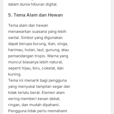
dalam dunia hiburan digital.
5. Tema Alam dan Hewan
Tema alam dan hewan
menawarkan suasana yang lebih
santai. Simbol yang digunakan
dapat berupa burung, ikan, singa,
harimau, hutan, laut, gunung, atau
pemandangan tropis. Warna yang
muncul biasanya lebih natural,
seperti hijau, biru, cokelat, dan
kuning.
Tema ini menarik bagi pengguna
yang menyukai tampilan segar dan
tidak terlalu berat. Elemen alam
sering memberi kesan dekat,
ringan, dan mudah dipahami.
Pengguna tidak perlu memahami