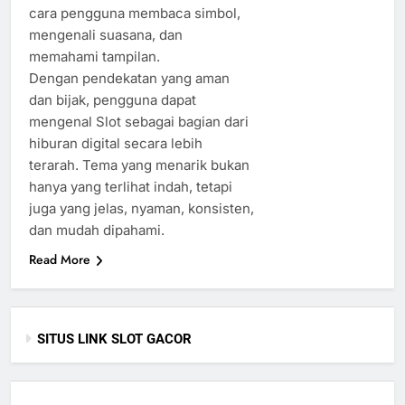
cara pengguna membaca simbol,
mengenali suasana, dan
memahami tampilan.
Dengan pendekatan yang aman
dan bijak, pengguna dapat
mengenal Slot sebagai bagian dari
hiburan digital secara lebih
terarah. Tema yang menarik bukan
hanya yang terlihat indah, tetapi
juga yang jelas, nyaman, konsisten,
dan mudah dipahami.
Read More
SITUS LINK SLOT GACOR