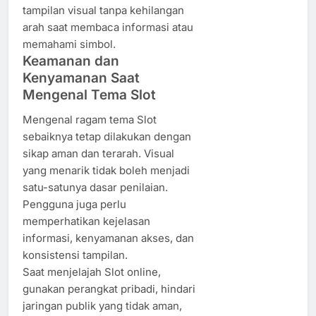
tampilan visual tanpa kehilangan
arah saat membaca informasi atau
memahami simbol.
Keamanan dan
Kenyamanan Saat
Mengenal Tema Slot
Mengenal ragam tema Slot
sebaiknya tetap dilakukan dengan
sikap aman dan terarah. Visual
yang menarik tidak boleh menjadi
satu-satunya dasar penilaian.
Pengguna juga perlu
memperhatikan kejelasan
informasi, kenyamanan akses, dan
konsistensi tampilan.
Saat menjelajah Slot online,
gunakan perangkat pribadi, hindari
jaringan publik yang tidak aman,