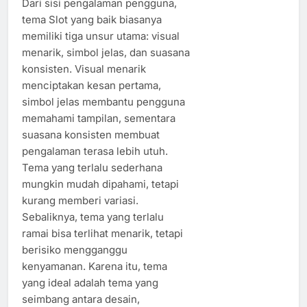
Dari sisi pengalaman pengguna,
tema Slot yang baik biasanya
memiliki tiga unsur utama: visual
menarik, simbol jelas, dan suasana
konsisten. Visual menarik
menciptakan kesan pertama,
simbol jelas membantu pengguna
memahami tampilan, sementara
suasana konsisten membuat
pengalaman terasa lebih utuh.
Tema yang terlalu sederhana
mungkin mudah dipahami, tetapi
kurang memberi variasi.
Sebaliknya, tema yang terlalu
ramai bisa terlihat menarik, tetapi
berisiko mengganggu
kenyamanan. Karena itu, tema
yang ideal adalah tema yang
seimbang antara desain,