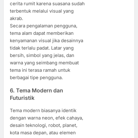
cerita rumit karena suasana sudah
terbentuk melalui visual yang
akrab.
Secara pengalaman pengguna,
tema alam dapat memberikan
kenyamanan visual jika desainnya
tidak terlalu padat. Latar yang
bersih, simbol yang jelas, dan
warna yang seimbang membuat
tema ini terasa ramah untuk
berbagai tipe pengguna.
6. Tema Modern dan
Futuristik
Tema modern biasanya identik
dengan warna neon, efek cahaya,
desain teknologi, robot, planet,
kota masa depan, atau elemen