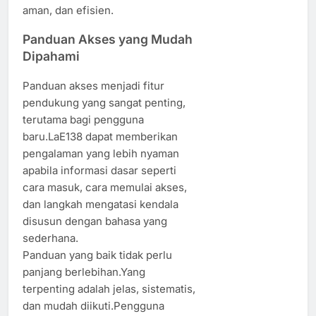
aman, dan efisien.
Panduan Akses yang Mudah
Dipahami
Panduan akses menjadi fitur
pendukung yang sangat penting,
terutama bagi pengguna
baru.LaE138 dapat memberikan
pengalaman yang lebih nyaman
apabila informasi dasar seperti
cara masuk, cara memulai akses,
dan langkah mengatasi kendala
disusun dengan bahasa yang
sederhana.
Panduan yang baik tidak perlu
panjang berlebihan.Yang
terpenting adalah jelas, sistematis,
dan mudah diikuti.Pengguna