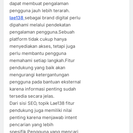
dapat membuat pengalaman
pengguna jauh lebih terarah.
lae138
sebagai brand digital perlu
dipahami melalui pendekatan
pengalaman pengguna.Sebuah
platform tidak cukup hanya
menyediakan akses, tetapi juga
perlu membantu pengguna
memahami setiap langkah.Fitur
pendukung yang baik akan
mengurangi ketergantungan
pengguna pada bantuan eksternal
karena informasi penting sudah
tersedia secara jelas.
Dari sisi SEO, topik Lae138 fitur
pendukung juga memiliki nilai
penting karena menjawab intent
pencarian yang lebih
spesifik.Pengguna yang mencari