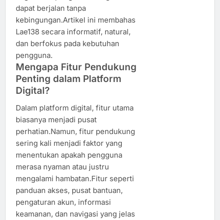
dapat berjalan tanpa
kebingungan.Artikel ini membahas
Lae138 secara informatif, natural,
dan berfokus pada kebutuhan
pengguna.
Mengapa Fitur Pendukung
Penting dalam Platform
Digital?
Dalam platform digital, fitur utama
biasanya menjadi pusat
perhatian.Namun, fitur pendukung
sering kali menjadi faktor yang
menentukan apakah pengguna
merasa nyaman atau justru
mengalami hambatan.Fitur seperti
panduan akses, pusat bantuan,
pengaturan akun, informasi
keamanan, dan navigasi yang jelas