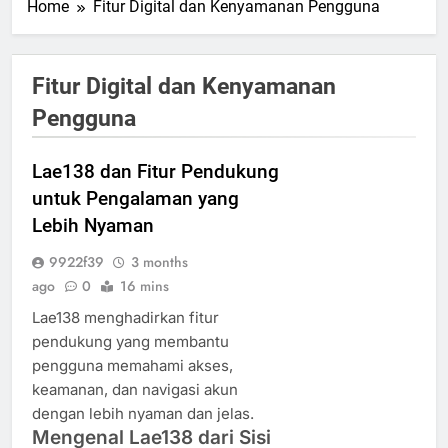
Home
Fitur Digital dan Kenyamanan Pengguna
Fitur Digital dan Kenyamanan
Pengguna
Lae138 dan Fitur Pendukung
untuk Pengalaman yang
Lebih Nyaman
9922f39
3 months
ago
0
16 mins
Lae138 menghadirkan fitur
pendukung yang membantu
pengguna memahami akses,
keamanan, dan navigasi akun
dengan lebih nyaman dan jelas.
Mengenal Lae138 dari Sisi