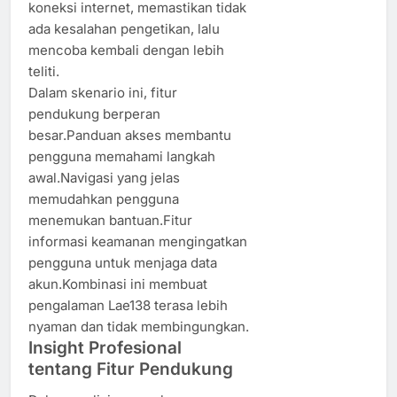
koneksi internet, memastikan tidak
ada kesalahan pengetikan, lalu
mencoba kembali dengan lebih
teliti.
Dalam skenario ini, fitur
pendukung berperan
besar.Panduan akses membantu
pengguna memahami langkah
awal.Navigasi yang jelas
memudahkan pengguna
menemukan bantuan.Fitur
informasi keamanan mengingatkan
pengguna untuk menjaga data
akun.Kombinasi ini membuat
pengalaman Lae138 terasa lebih
nyaman dan tidak membingungkan.
Insight Profesional
tentang Fitur Pendukung