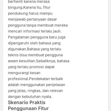
berhenti karena merasa
bingung.Karena itu, fitur
pendukung harus mampu
menjawab pertanyaan dasar
pengguna tanpa membuat mereka
mencari informasi terlalu jauh.
Pengalaman pengguna baru juga
dipengaruhi oleh bahasa yang
digunakan.Bahasa yang terlalu
teknis bisa membuat pengguna
awam kesulitan.Sebaliknya, bahasa
yang terlalu promosi dapat
mengurangi kesan
profesional.Pendekatan terbaik
adalah menggunakan penjelasan
yang jelas, ringkas, dan relevan
dengan kebutuhan nyata.
Skenario Praktis
Penggunaan Fitur