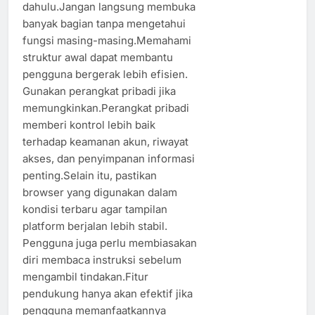
dahulu.Jangan langsung membuka
banyak bagian tanpa mengetahui
fungsi masing-masing.Memahami
struktur awal dapat membantu
pengguna bergerak lebih efisien.
Gunakan perangkat pribadi jika
memungkinkan.Perangkat pribadi
memberi kontrol lebih baik
terhadap keamanan akun, riwayat
akses, dan penyimpanan informasi
penting.Selain itu, pastikan
browser yang digunakan dalam
kondisi terbaru agar tampilan
platform berjalan lebih stabil.
Pengguna juga perlu membiasakan
diri membaca instruksi sebelum
mengambil tindakan.Fitur
pendukung hanya akan efektif jika
pengguna memanfaatkannya