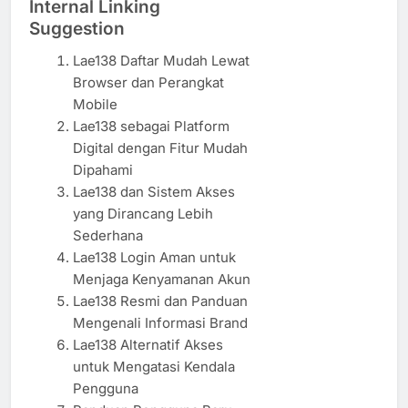
Internal Linking
Suggestion
Lae138 Daftar Mudah Lewat
Browser dan Perangkat
Mobile
Lae138 sebagai Platform
Digital dengan Fitur Mudah
Dipahami
Lae138 dan Sistem Akses
yang Dirancang Lebih
Sederhana
Lae138 Login Aman untuk
Menjaga Kenyamanan Akun
Lae138 Resmi dan Panduan
Mengenali Informasi Brand
Lae138 Alternatif Akses
untuk Mengatasi Kendala
Pengguna