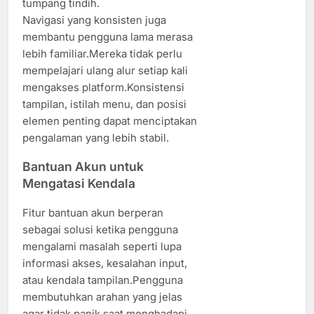
tumpang tindih.
Navigasi yang konsisten juga
membantu pengguna lama merasa
lebih familiar.Mereka tidak perlu
mempelajari ulang alur setiap kali
mengakses platform.Konsistensi
tampilan, istilah menu, dan posisi
elemen penting dapat menciptakan
pengalaman yang lebih stabil.
Bantuan Akun untuk
Mengatasi Kendala
Fitur bantuan akun berperan
sebagai solusi ketika pengguna
mengalami masalah seperti lupa
informasi akses, kesalahan input,
atau kendala tampilan.Pengguna
membutuhkan arahan yang jelas
agar tidak panik saat menghadapi