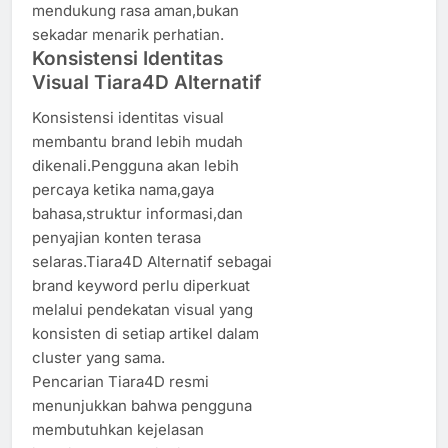
mendukung rasa aman,bukan
sekadar menarik perhatian.
Konsistensi Identitas
Visual Tiara4D Alternatif
Konsistensi identitas visual
membantu brand lebih mudah
dikenali.Pengguna akan lebih
percaya ketika nama,gaya
bahasa,struktur informasi,dan
penyajian konten terasa
selaras.Tiara4D Alternatif sebagai
brand keyword perlu diperkuat
melalui pendekatan visual yang
konsisten di setiap artikel dalam
cluster yang sama.
Pencarian Tiara4D resmi
menunjukkan bahwa pengguna
membutuhkan kejelasan