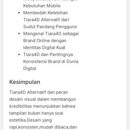
Kebutuhan Mobile
Membedah Kelebihan
Tiara4D Alternatif dari
Sudut Pandang Pengguna
Mengenal Tiara4D sebagai
Brand Online dengan
Identitas Digital Kuat
Tiara4D dan Pentingnya
Konsistensi Brand di Dunia
Digital
Kesimpulan
Tiara4D Alternatif dan peran
desain visual dalam membangun
kredibilitas menunjukkan bahwa
tampilan bukan hanya soal
estetika.Desain yang
rapi,konsisten,mudah dibaca,dan