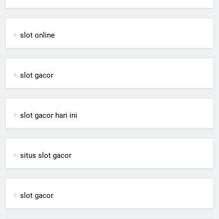
slot online
slot gacor
slot gacor hari ini
situs slot gacor
slot gacor