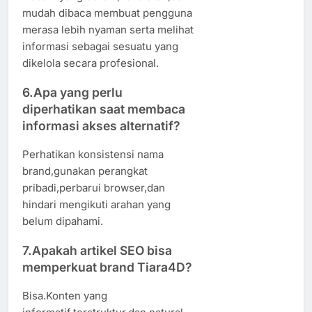
mudah dibaca membuat pengguna
merasa lebih nyaman serta melihat
informasi sebagai sesuatu yang
dikelola secara profesional.
6.Apa yang perlu
diperhatikan saat membaca
informasi akses alternatif?
Perhatikan konsistensi nama
brand,gunakan perangkat
pribadi,perbarui browser,dan
hindari mengikuti arahan yang
belum dipahami.
7.Apakah artikel SEO bisa
memperkuat brand Tiara4D?
Bisa.Konten yang