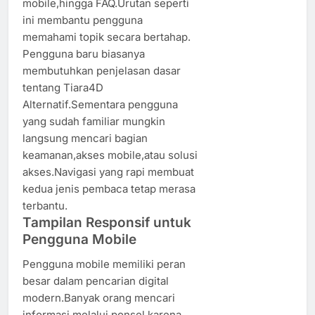
mobile,hingga FAQ.Urutan seperti
ini membantu pengguna
memahami topik secara bertahap.
Pengguna baru biasanya
membutuhkan penjelasan dasar
tentang Tiara4D
Alternatif.Sementara pengguna
yang sudah familiar mungkin
langsung mencari bagian
keamanan,akses mobile,atau solusi
akses.Navigasi yang rapi membuat
kedua jenis pembaca tetap merasa
terbantu.
Tampilan Responsif untuk
Pengguna Mobile
Pengguna mobile memiliki peran
besar dalam pencarian digital
modern.Banyak orang mencari
informasi melalui ponsel karena