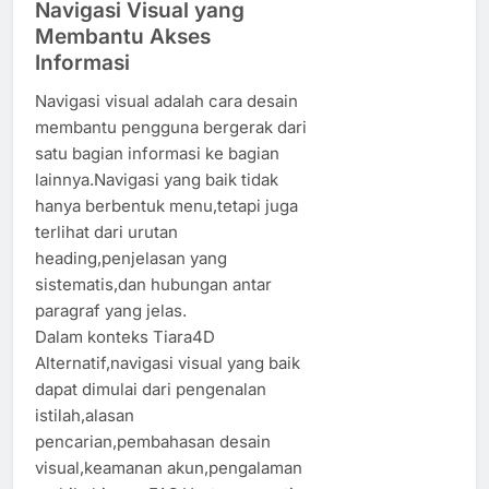
Navigasi Visual yang
Membantu Akses
Informasi
Navigasi visual adalah cara desain
membantu pengguna bergerak dari
satu bagian informasi ke bagian
lainnya.Navigasi yang baik tidak
hanya berbentuk menu,tetapi juga
terlihat dari urutan
heading,penjelasan yang
sistematis,dan hubungan antar
paragraf yang jelas.
Dalam konteks Tiara4D
Alternatif,navigasi visual yang baik
dapat dimulai dari pengenalan
istilah,alasan
pencarian,pembahasan desain
visual,keamanan akun,pengalaman