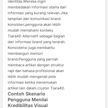
identitas.Mereka ingin
membedakan informasi utama dari
informasi yang kurang relevan.Jika
tampilan dan komunikasi brand
konsisten,pengguna akan lebih
mudah memahami konteks
Tiara4D Alternatif sebagai bagian
dari informasi brand yang terarah.
Konsistensi juga membantu
membangun memori
brand.Pengguna yang pernah
membaca artikel dengan struktur
rapi dan bahasa profesional akan
lebih mudah mengenali pola
informasi ketika menemukan
artikel lain dalam cluster Tiara4D.
Contoh Skenario
Pengguna Menilai
Kredibilitas Visual