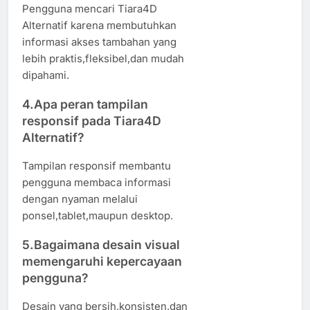
Pengguna mencari Tiara4D
Alternatif karena membutuhkan
informasi akses tambahan yang
lebih praktis,fleksibel,dan mudah
dipahami.
4.Apa peran tampilan
responsif pada Tiara4D
Alternatif?
Tampilan responsif membantu
pengguna membaca informasi
dengan nyaman melalui
ponsel,tablet,maupun desktop.
5.Bagaimana desain visual
memengaruhi kepercayaan
pengguna?
Desain yang bersih,konsisten,dan