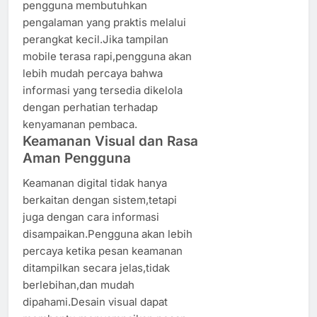
pengguna membutuhkan
pengalaman yang praktis melalui
perangkat kecil.Jika tampilan
mobile terasa rapi,pengguna akan
lebih mudah percaya bahwa
informasi yang tersedia dikelola
dengan perhatian terhadap
kenyamanan pembaca.
Keamanan Visual dan Rasa
Aman Pengguna
Keamanan digital tidak hanya
berkaitan dengan sistem,tetapi
juga dengan cara informasi
disampaikan.Pengguna akan lebih
percaya ketika pesan keamanan
ditampilkan secara jelas,tidak
berlebihan,dan mudah
dipahami.Desain visual dapat