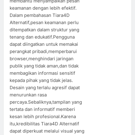
membantu menyampaikan pesan
keamanan dengan lebih efektif.
Dalam pembahasan Tiara4D
Alternatif,pesan keamanan perlu
ditempatkan dalam struktur yang
tenang dan edukatif.Pengguna
dapat diingatkan untuk memakai
perangkat pribadi,memperbarui
browser,menghindari jaringan
publik yang tidak aman,dan tidak
membagikan informasi sensitif
kepada pihak yang tidak jelas.
Desain yang terlalu agresif dapat
menurunkan rasa
percaya.Sebaliknya,tampilan yang
tertata dan informatif memberi
kesan lebih profesional.Karena
itu,kredibilitas Tiara4D Alternatif
dapat diperkuat melalui visual yang