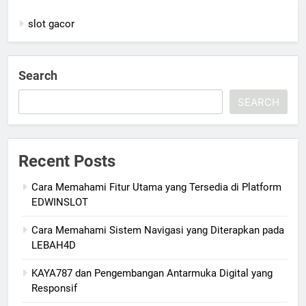
slot gacor
Search
SEARCH
Recent Posts
Cara Memahami Fitur Utama yang Tersedia di Platform
EDWINSLOT
Cara Memahami Sistem Navigasi yang Diterapkan pada
LEBAH4D
KAYA787 dan Pengembangan Antarmuka Digital yang
Responsif