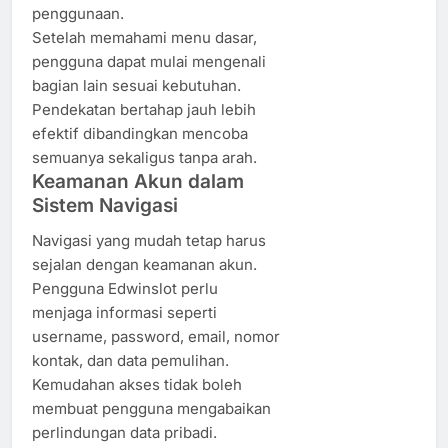
penggunaan.
Setelah memahami menu dasar,
pengguna dapat mulai mengenali
bagian lain sesuai kebutuhan.
Pendekatan bertahap jauh lebih
efektif dibandingkan mencoba
semuanya sekaligus tanpa arah.
Keamanan Akun dalam
Sistem Navigasi
Navigasi yang mudah tetap harus
sejalan dengan keamanan akun.
Pengguna Edwinslot perlu
menjaga informasi seperti
username, password, email, nomor
kontak, dan data pemulihan.
Kemudahan akses tidak boleh
membuat pengguna mengabaikan
perlindungan data pribadi.