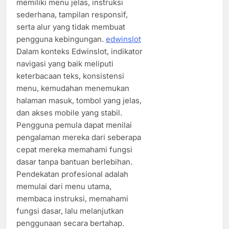
memiliki menu jelas, instruksi
sederhana, tampilan responsif,
serta alur yang tidak membuat
pengguna kebingungan.
edwinslot
Dalam konteks Edwinslot, indikator
navigasi yang baik meliputi
keterbacaan teks, konsistensi
menu, kemudahan menemukan
halaman masuk, tombol yang jelas,
dan akses mobile yang stabil.
Pengguna pemula dapat menilai
pengalaman mereka dari seberapa
cepat mereka memahami fungsi
dasar tanpa bantuan berlebihan.
Pendekatan profesional adalah
memulai dari menu utama,
membaca instruksi, memahami
fungsi dasar, lalu melanjutkan
penggunaan secara bertahap.