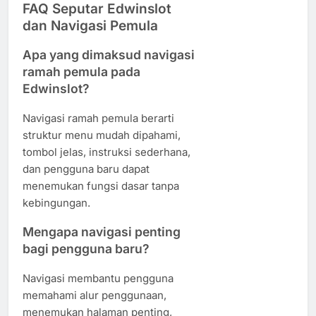
FAQ Seputar Edwinslot
dan Navigasi Pemula
Apa yang dimaksud navigasi
ramah pemula pada
Edwinslot?
Navigasi ramah pemula berarti
struktur menu mudah dipahami,
tombol jelas, instruksi sederhana,
dan pengguna baru dapat
menemukan fungsi dasar tanpa
kebingungan.
Mengapa navigasi penting
bagi pengguna baru?
Navigasi membantu pengguna
memahami alur penggunaan,
menemukan halaman penting,