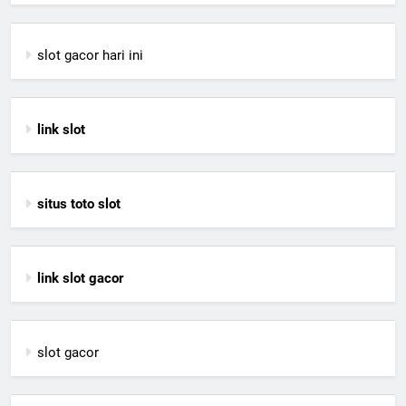
slot gacor hari ini
link slot
situs toto slot
link slot gacor
slot gacor