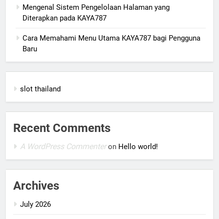
Mengenal Sistem Pengelolaan Halaman yang
Diterapkan pada KAYA787
Cara Memahami Menu Utama KAYA787 bagi Pengguna
Baru
slot thailand
Recent Comments
A WordPress Commenter
on
Hello world!
Archives
July 2026