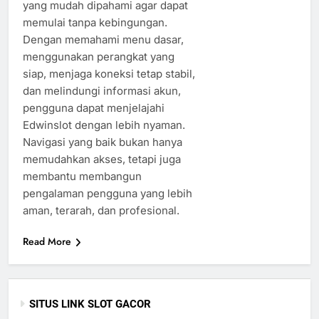
yang mudah dipahami agar dapat
memulai tanpa kebingungan.
Dengan memahami menu dasar,
menggunakan perangkat yang
siap, menjaga koneksi tetap stabil,
dan melindungi informasi akun,
pengguna dapat menjelajahi
Edwinslot dengan lebih nyaman.
Navigasi yang baik bukan hanya
memudahkan akses, tetapi juga
membantu membangun
pengalaman pengguna yang lebih
aman, terarah, dan profesional.
Read More
SITUS LINK SLOT GACOR