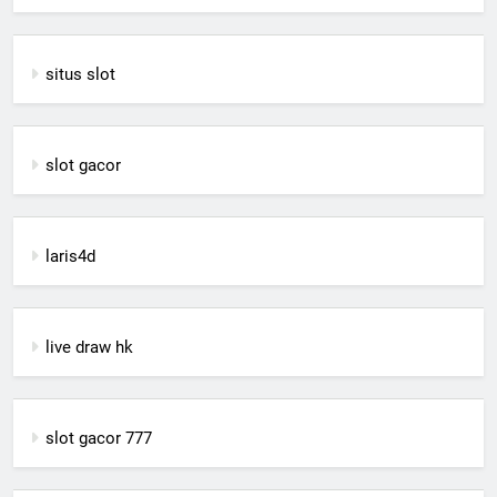
situs slot
slot gacor
laris4d
live draw hk
slot gacor 777