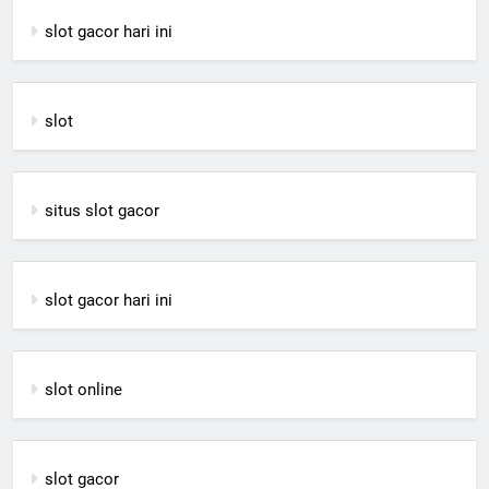
slot gacor hari ini
slot
situs slot gacor
slot gacor hari ini
slot online
slot gacor