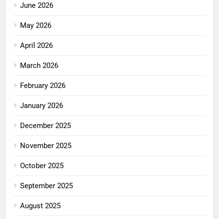
June 2026
May 2026
April 2026
March 2026
February 2026
January 2026
December 2025
November 2025
October 2025
September 2025
August 2025