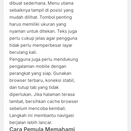
dibuat sederhana. Menu utama
sebaiknya tampil di posisi yang
mudah dilihat. Tombol penting
harus memiliki ukuran yang
nyaman untuk ditekan. Teks juga
perlu cukup jelas agar pengguna
tidak perlu memperbesar layar
berulang kali.
Pengguna juga perlu mendukung
pengalaman mobile dengan
perangkat yang siap. Gunakan
browser terbaru, koneksi stabil,
dan tutup tab yang tidak
diperlukan. Jika halaman terasa
lambat, bersihkan cache browser
sebelum mencoba kembali.
Langkah ini membantu navigasi
berjalan lebih lancar.
Cara Pemula Memahami