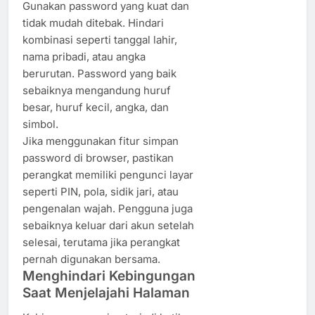
Gunakan password yang kuat dan
tidak mudah ditebak. Hindari
kombinasi seperti tanggal lahir,
nama pribadi, atau angka
berurutan. Password yang baik
sebaiknya mengandung huruf
besar, huruf kecil, angka, dan
simbol.
Jika menggunakan fitur simpan
password di browser, pastikan
perangkat memiliki pengunci layar
seperti PIN, pola, sidik jari, atau
pengenalan wajah. Pengguna juga
sebaiknya keluar dari akun setelah
selesai, terutama jika perangkat
pernah digunakan bersama.
Menghindari Kebingungan
Saat Menjelajahi Halaman