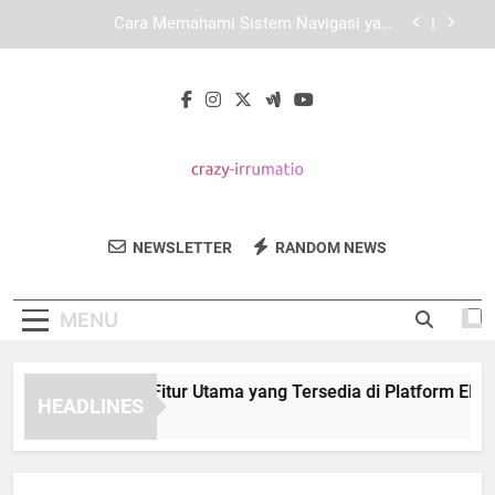
Skip
KAYA787 dan Pengembangan Antarmuka Digital
to
yang Responsif
content
Mengenal Sistem Pengelolaan Halaman yang
Diterapkan pada KAYA787
Cara Memahami Fitur Utama yang Tersedia di
Platform EDWINSLOT
Cara Memahami Sistem Navigasi yang
Diterapkan pada LEBAH4D
Crazy Irrumatio
KAYA787 dan Pengembangan Antarmuka Digital
Situs Hiburan Dewasa Dengan Konten
yang Responsif
NEWSLETTER
RANDOM NEWS
Yang Variatif. Hanya Untuk Pengguna
Mengenal Sistem Pengelolaan Halaman yang
Diterapkan pada KAYA787
Dewasa.
MENU
ara Memahami Fitur Utama yang Tersedia di Platform EDWIN
HEADLINES
 Weeks Ago