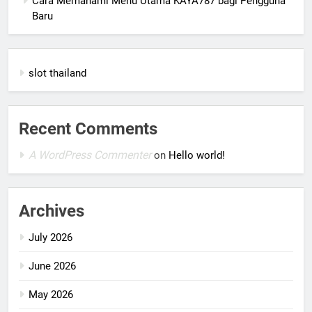
Cara Memahami Menu Utama KAYA787 bagi Pengguna
Baru
slot thailand
Recent Comments
A WordPress Commenter
on
Hello world!
Archives
July 2026
June 2026
May 2026