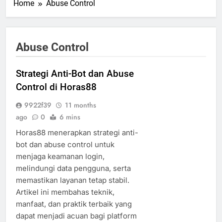
Home
Abuse Control
Abuse Control
Strategi Anti-Bot dan Abuse
Control di Horas88
9922f39
11 months
ago
0
6 mins
Horas88 menerapkan strategi anti-
bot dan abuse control untuk
menjaga keamanan login,
melindungi data pengguna, serta
memastikan layanan tetap stabil.
Artikel ini membahas teknik,
manfaat, dan praktik terbaik yang
dapat menjadi acuan bagi platform