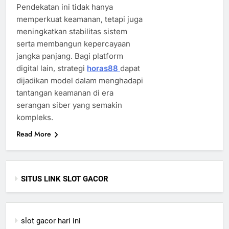
Pendekatan ini tidak hanya
memperkuat keamanan, tetapi juga
meningkatkan stabilitas sistem
serta membangun kepercayaan
jangka panjang. Bagi platform
digital lain, strategi
horas88
dapat
dijadikan model dalam menghadapi
tantangan keamanan di era
serangan siber yang semakin
kompleks.
Read More
SITUS LINK SLOT GACOR
slot gacor hari ini