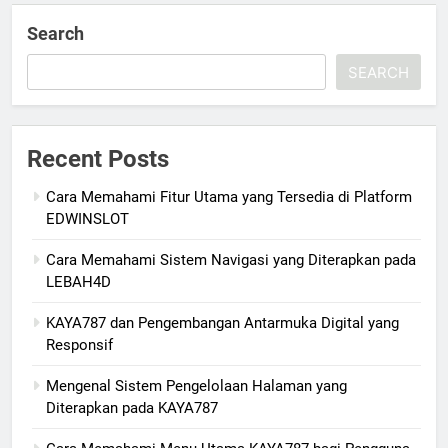
Search
SEARCH
Recent Posts
Cara Memahami Fitur Utama yang Tersedia di Platform
EDWINSLOT
Cara Memahami Sistem Navigasi yang Diterapkan pada
LEBAH4D
KAYA787 dan Pengembangan Antarmuka Digital yang
Responsif
Mengenal Sistem Pengelolaan Halaman yang
Diterapkan pada KAYA787