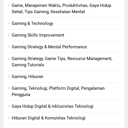
Game, Manajemen Waktu, Produktivitas, Gaya Hidup
Sehat, Tips Gaming, Kesehatan Mental
Gaming & Technology
Gaming Skills Improvement
Gaming Strategy & Mental Performance
Gaming Strategy, Game Tips, Resource Management,
Gaming Tutorials
Gaming, Hiburan
Gaming, Teknologi, Platform Digital, Pengalaman
Pengguna
Gaya Hidup Digital & Inklusivitas Teknologi
Hiburan Digital & Komunitas Teknologi