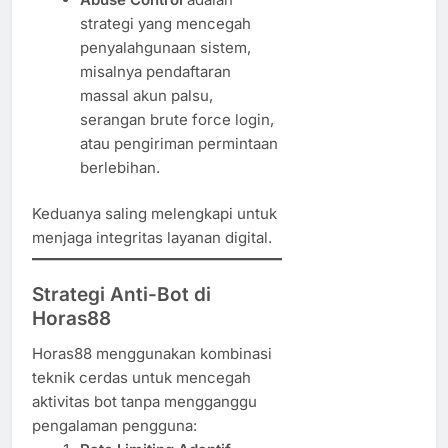
strategi yang mencegah
penyalahgunaan sistem,
misalnya pendaftaran
massal akun palsu,
serangan brute force login,
atau pengiriman permintaan
berlebihan.
Keduanya saling melengkapi untuk
menjaga integritas layanan digital.
Strategi Anti-Bot di
Horas88
Horas88 menggunakan kombinasi
teknik cerdas untuk mencegah
aktivitas bot tanpa mengganggu
pengalaman pengguna: