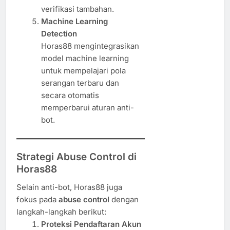
verifikasi tambahan.
Machine Learning
Detection
Horas88 mengintegrasikan
model machine learning
untuk mempelajari pola
serangan terbaru dan
secara otomatis
memperbarui aturan anti-
bot.
Strategi Abuse Control di
Horas88
Selain anti-bot, Horas88 juga
fokus pada
abuse control
dengan
langkah-langkah berikut:
Proteksi Pendaftaran Akun