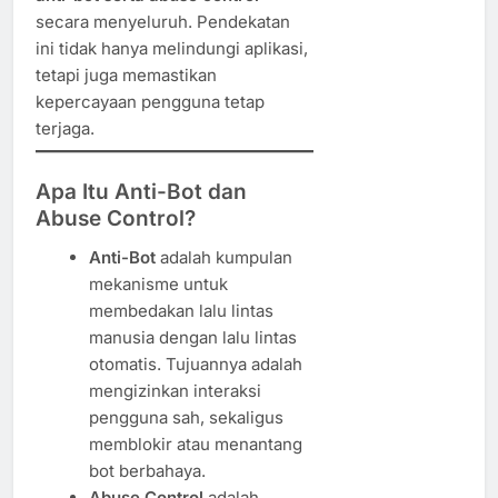
secara menyeluruh. Pendekatan
ini tidak hanya melindungi aplikasi,
tetapi juga memastikan
kepercayaan pengguna tetap
terjaga.
Apa Itu Anti-Bot dan
Abuse Control?
Anti-Bot
adalah kumpulan
mekanisme untuk
membedakan lalu lintas
manusia dengan lalu lintas
otomatis. Tujuannya adalah
mengizinkan interaksi
pengguna sah, sekaligus
memblokir atau menantang
bot berbahaya.
Abuse Control
adalah