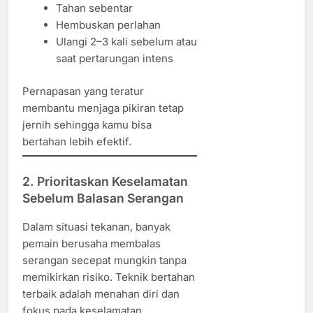
Tahan sebentar
Hembuskan perlahan
Ulangi 2–3 kali sebelum atau
saat pertarungan intens
Pernapasan yang teratur
membantu menjaga pikiran tetap
jernih sehingga kamu bisa
bertahan lebih efektif.
2. Prioritaskan Keselamatan
Sebelum Balasan Serangan
Dalam situasi tekanan, banyak
pemain berusaha membalas
serangan secepat mungkin tanpa
memikirkan risiko. Teknik bertahan
terbaik adalah menahan diri dan
fokus pada keselamatan.