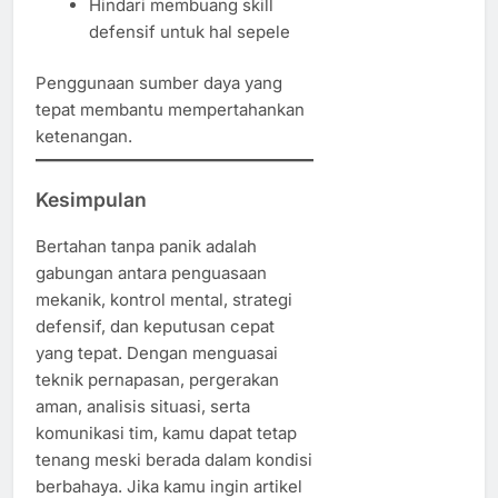
Hindari membuang skill
defensif untuk hal sepele
Penggunaan sumber daya yang
tepat membantu mempertahankan
ketenangan.
Kesimpulan
Bertahan tanpa panik adalah
gabungan antara penguasaan
mekanik, kontrol mental, strategi
defensif, dan keputusan cepat
yang tepat. Dengan menguasai
teknik pernapasan, pergerakan
aman, analisis situasi, serta
komunikasi tim, kamu dapat tetap
tenang meski berada dalam kondisi
berbahaya. Jika kamu ingin artikel