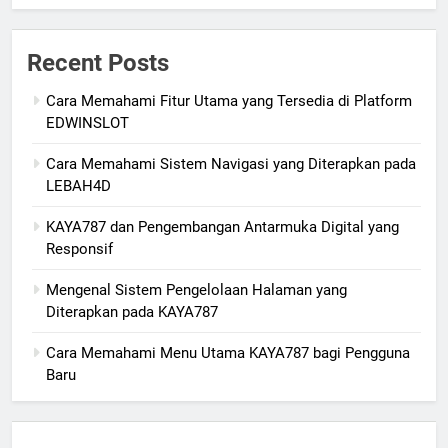
Recent Posts
Cara Memahami Fitur Utama yang Tersedia di Platform
EDWINSLOT
Cara Memahami Sistem Navigasi yang Diterapkan pada
LEBAH4D
KAYA787 dan Pengembangan Antarmuka Digital yang
Responsif
Mengenal Sistem Pengelolaan Halaman yang
Diterapkan pada KAYA787
Cara Memahami Menu Utama KAYA787 bagi Pengguna
Baru