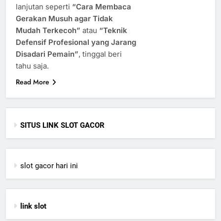
lanjutan seperti
“Cara Membaca
Gerakan Musuh agar Tidak
Mudah Terkecoh”
atau
“Teknik
Defensif Profesional yang Jarang
Disadari Pemain”
, tinggal beri
tahu saja.
Read More
SITUS LINK SLOT GACOR
slot gacor hari ini
link slot