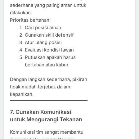
sederhana yang paling aman untuk
dilakukan.
Prioritas bertahan:
Cari posisi aman
Gunakan skill defensif
Atur ulang posisi
Evaluasi kondisi lawan
Putuskan apakah harus
bertahan atau kabur
Dengan langkah sederhana, pikiran
tidak mudah terjebak dalam
kepanikan.
7. Gunakan Komunikasi
untuk Mengurangi Tekanan
Komunikasi tim sangat membantu