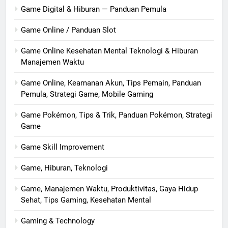
Game Digital & Hiburan — Panduan Pemula
Game Online / Panduan Slot
Game Online Kesehatan Mental Teknologi & Hiburan
Manajemen Waktu
Game Online, Keamanan Akun, Tips Pemain, Panduan
Pemula, Strategi Game, Mobile Gaming
Game Pokémon, Tips & Trik, Panduan Pokémon, Strategi
Game
Game Skill Improvement
Game, Hiburan, Teknologi
Game, Manajemen Waktu, Produktivitas, Gaya Hidup
Sehat, Tips Gaming, Kesehatan Mental
Gaming & Technology