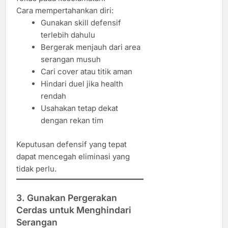
Cara mempertahankan diri:
Gunakan skill defensif
terlebih dahulu
Bergerak menjauh dari area
serangan musuh
Cari cover atau titik aman
Hindari duel jika health
rendah
Usahakan tetap dekat
dengan rekan tim
Keputusan defensif yang tepat
dapat mencegah eliminasi yang
tidak perlu.
3. Gunakan Pergerakan
Cerdas untuk Menghindari
Serangan