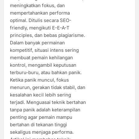
meningkatkan fokus, dan
mempertahankan performa
optimal. Ditulis secara SEO-
friendly, mengikuti E-E-A-T
principles, dan bebas plagiarisme.
Dalam banyak permainan
kompetitif, situasi intens sering
membuat pemain kehilangan
kontrol, mengambil keputusan
terburu-buru, atau bahkan panik.
Ketika panik muncul, fokus
menurun, gerakan tidak stabil, dan
kesalahan kecil lebih sering
terjadi. Menguasai teknik bertahan
tanpa panik adalah keterampilan
penting agar pemain mampu
bertahan di tekanan tinggi
sekaligus menjaga performa.