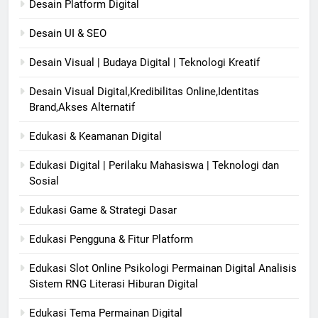
Desain Platform Digital
Desain UI & SEO
Desain Visual | Budaya Digital | Teknologi Kreatif
Desain Visual Digital,Kredibilitas Online,Identitas
Brand,Akses Alternatif
Edukasi & Keamanan Digital
Edukasi Digital | Perilaku Mahasiswa | Teknologi dan
Sosial
Edukasi Game & Strategi Dasar
Edukasi Pengguna & Fitur Platform
Edukasi Slot Online Psikologi Permainan Digital Analisis
Sistem RNG Literasi Hiburan Digital
Edukasi Tema Permainan Digital