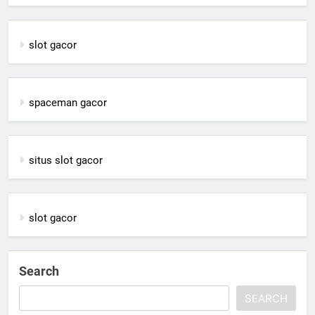
slot gacor
spaceman gacor
situs slot gacor
slot gacor
Search
SEARCH