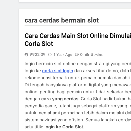
cara cerdas bermain slot
Cara Cerdas Main Slot Online Dimulai
Corla Slot
9922f39
1 Year Ago
0
5 Mins
Ingin bermain slot online dengan strategi yang ce
login ke
corla slot login
dan akses fitur demo, data
rekomendasi terbaik untuk pemain pemula dan ahli.
Di tengah banyaknya platform digital yang menawa
online, penting bagi pemain untuk tidak sekadar be
dengan
cara yang cerdas
. Corla Slot hadir bukan 
penyedia game, tetapi juga sebagai platform yan
untuk memahami permainan lebih dalam melalui data
sistem navigasi yang efisien. Semua langkah cerdas 
satu titik:
login ke Corla Slot
.