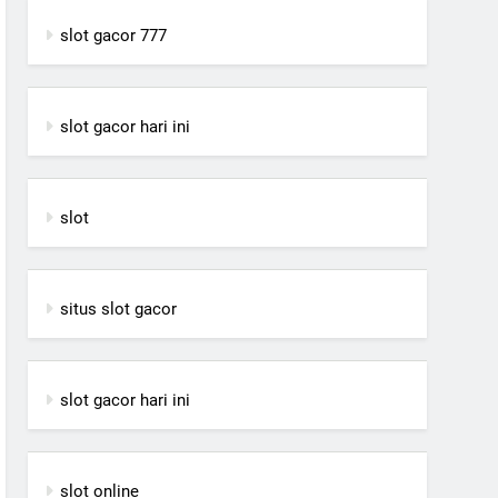
slot gacor 777
slot gacor hari ini
slot
situs slot gacor
slot gacor hari ini
slot online