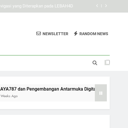
igasi yang Diterapkan pada LEBAH4D
an Antarmuka Digital yang Responsif
alaman yang Diterapkan pada KAYA787
NEWSLETTER
RANDOM NEWS
yang Tersedia di Platform EDWINSLOT
una Dewasa.
igasi yang Diterapkan pada LEBAH4D
an Antarmuka Digital yang Responsif
alaman yang Diterapkan pada KAYA787
 Pengembangan Antarmuka Digital yang Responsif
Men
4 We