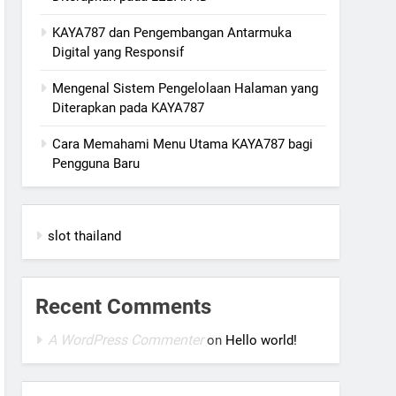
KAYA787 dan Pengembangan Antarmuka
Digital yang Responsif
Mengenal Sistem Pengelolaan Halaman yang
Diterapkan pada KAYA787
Cara Memahami Menu Utama KAYA787 bagi
Pengguna Baru
slot thailand
Recent Comments
A WordPress Commenter
on
Hello world!