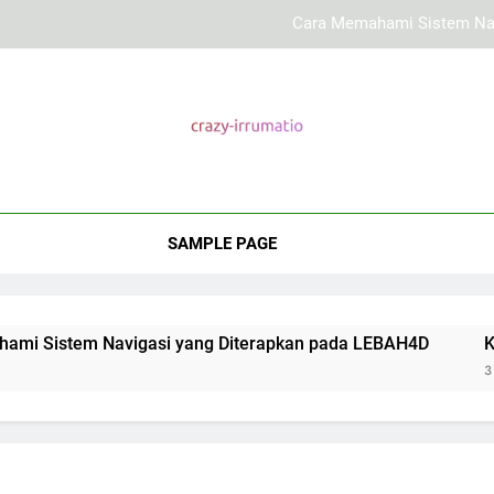
Cara Memahami Sistem Nav
KAYA787 dan Pengembang
Mengenal Sistem Pengelolaan H
Cara Memahami Fitur Utama 
zy Irrumatio
uran Dewasa Dengan Konten Yang Variatif. Hanya Untuk Pengg
Cara Memahami Sistem Nav
SAMPLE PAGE
KAYA787 dan Pengembang
Mengenal Sistem Pengelolaan H
 Navigasi yang Diterapkan pada LEBAH4D
KAYA787 dan
3 Weeks Ago