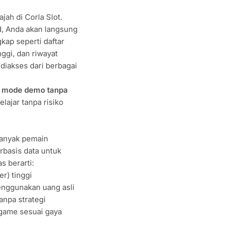
jah di Corla Slot.
, Anda akan langsung
kap seperti daftar
ggi, dan riwayat
diakses dari berbagai
e
mode demo tanpa
elajar tanpa risiko
Banyak pemain
basis data untuk
 berarti:
r) tinggi
nggunakan uang asli
anpa strategi
game sesuai gaya