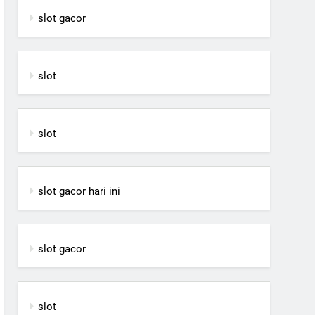
slot gacor
slot
slot
slot gacor hari ini
slot gacor
slot