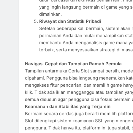
yang ingin langsung bermain di game yang 
dimainkan.
Riwayat dan Statistik Pribadi
Setelah beberapa kali bermain, sistem akan
permainan Anda dan mulai menampilkan statist
membantu Anda menganalisis game mana ya
terbaik, serta menyesuaikan strategi di mas
Navigasi Cepat dan Tampilan Ramah Pemula
Tampilan antarmuka Corla Slot sangat bersih, mod
dipahami. Pengguna bisa langsung menemukan kat
mengakses fitur pencarian, dan memilih game han
klik. Tidak ada iklan mengganggu atau tampilan 
semua disusun agar pengguna bisa fokus bermain
Keamanan dan Stabilitas yang Terjamin
Bermain secara cerdas juga berarti memilih platfo
Slot dilengkapi sistem keamanan SSL yang mengenk
pengguna. Tidak hanya itu, platform ini juga stabil, 