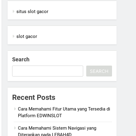
situs slot gacor
slot gacor
Search
SEARCH
Recent Posts
Cara Memahami Fitur Utama yang Tersedia di
Platform EDWINSLOT
Cara Memahami Sistem Navigasi yang
Diterapkan pada LEBAH4D