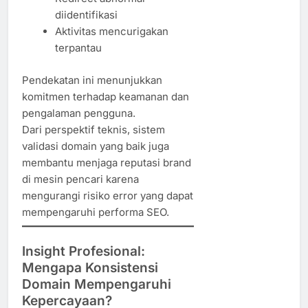
diidentifikasi
Aktivitas mencurigakan
terpantau
Pendekatan ini menunjukkan
komitmen terhadap keamanan dan
pengalaman pengguna.
Dari perspektif teknis, sistem
validasi domain yang baik juga
membantu menjaga reputasi brand
di mesin pencari karena
mengurangi risiko error yang dapat
mempengaruhi performa SEO.
Insight Profesional:
Mengapa Konsistensi
Domain Mempengaruhi
Kepercayaan?