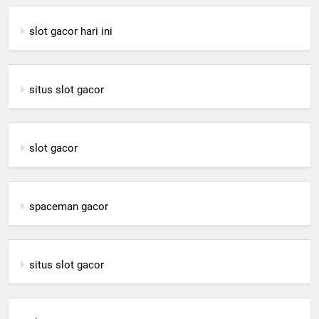
slot gacor hari ini
situs slot gacor
slot gacor
spaceman gacor
situs slot gacor