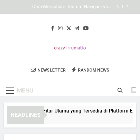
Skip
KAYA787 dan Pengembangan Antarmuka Digital
to
yang Responsif
content
Mengenal Sistem Pengelolaan Halaman yang
Diterapkan pada KAYA787
Cara Memahami Fitur Utama yang Tersedia di
Platform EDWINSLOT
Cara Memahami Sistem Navigasi yang
Diterapkan pada LEBAH4D
Crazy Irrumatio
KAYA787 dan Pengembangan Antarmuka Digital
Situs Hiburan Dewasa Dengan Konten
yang Responsif
NEWSLETTER
RANDOM NEWS
Yang Variatif. Hanya Untuk Pengguna
Mengenal Sistem Pengelolaan Halaman yang
Diterapkan pada KAYA787
Dewasa.
MENU
ara Memahami Fitur Utama yang Tersedia di Platform EDWIN
HEADLINES
Weeks Ago