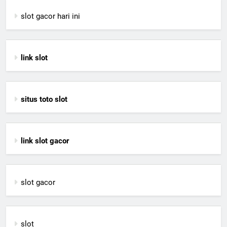
slot gacor hari ini
link slot
situs toto slot
link slot gacor
slot gacor
slot