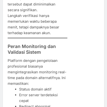
tersebut dapat diminimalkan
secara signifikan.
Langkah verifikasi hanya
memerlukan waktu beberapa
menit, tetapi dampaknya besar
terhadap keamanan akun.
Peran Monitoring dan
Validasi Sistem
Platform dengan pengelolaan
profesional biasanya
mengintegrasikan monitoring real-
time pada domain alternatifnya. Ini
memastikan:
Status domain aktif
Error server terdeteksi
cepat
Redirect abnormal