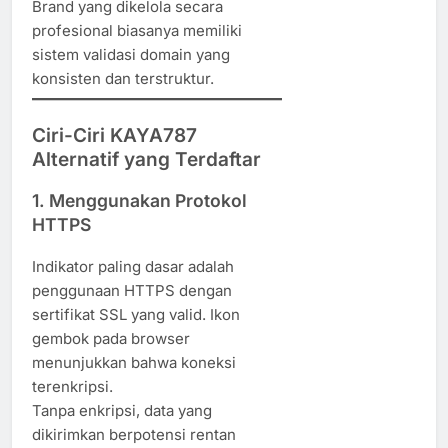
Brand yang dikelola secara
profesional biasanya memiliki
sistem validasi domain yang
konsisten dan terstruktur.
Ciri-Ciri KAYA787
Alternatif yang Terdaftar
1. Menggunakan Protokol
HTTPS
Indikator paling dasar adalah
penggunaan HTTPS dengan
sertifikat SSL yang valid. Ikon
gembok pada browser
menunjukkan bahwa koneksi
terenkripsi.
Tanpa enkripsi, data yang
dikirimkan berpotensi rentan