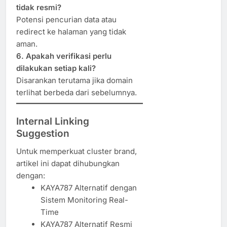
tidak resmi?
Potensi pencurian data atau
redirect ke halaman yang tidak
aman.
6. Apakah verifikasi perlu
dilakukan setiap kali?
Disarankan terutama jika domain
terlihat berbeda dari sebelumnya.
Internal Linking
Suggestion
Untuk memperkuat cluster brand,
artikel ini dapat dihubungkan
dengan:
KAYA787 Alternatif dengan
Sistem Monitoring Real-
Time
KAYA787 Alternatif Resmi