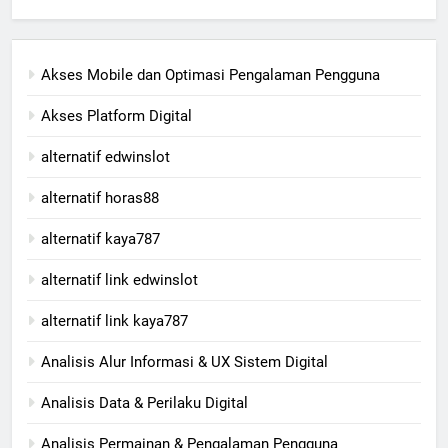
Akses Mobile dan Optimasi Pengalaman Pengguna
Akses Platform Digital
alternatif edwinslot
alternatif horas88
alternatif kaya787
alternatif link edwinslot
alternatif link kaya787
Analisis Alur Informasi & UX Sistem Digital
Analisis Data & Perilaku Digital
Analisis Permainan & Pengalaman Pengguna