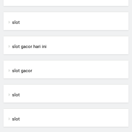
slot
slot gacor hari ini
slot gacor
slot
slot