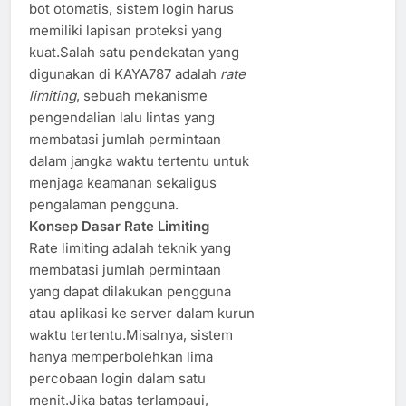
bot otomatis, sistem login harus
memiliki lapisan proteksi yang
kuat.Salah satu pendekatan yang
digunakan di KAYA787 adalah
rate
limiting
, sebuah mekanisme
pengendalian lalu lintas yang
membatasi jumlah permintaan
dalam jangka waktu tertentu untuk
menjaga keamanan sekaligus
pengalaman pengguna.
Konsep Dasar Rate Limiting
Rate limiting adalah teknik yang
membatasi jumlah permintaan
yang dapat dilakukan pengguna
atau aplikasi ke server dalam kurun
waktu tertentu.Misalnya, sistem
hanya memperbolehkan lima
percobaan login dalam satu
menit.Jika batas terlampaui,