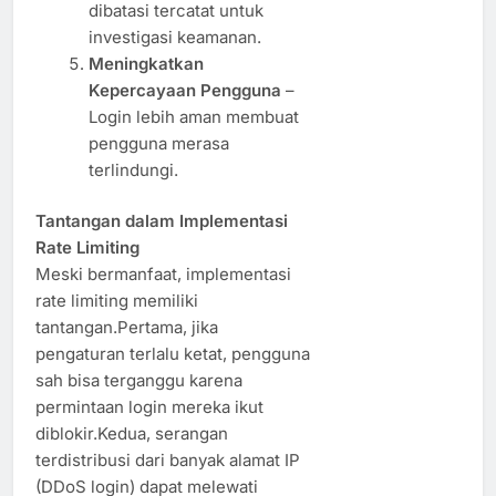
dibatasi tercatat untuk
investigasi keamanan.
Meningkatkan
Kepercayaan Pengguna
–
Login lebih aman membuat
pengguna merasa
terlindungi.
Tantangan dalam Implementasi
Rate Limiting
Meski bermanfaat, implementasi
rate limiting memiliki
tantangan.Pertama, jika
pengaturan terlalu ketat, pengguna
sah bisa terganggu karena
permintaan login mereka ikut
diblokir.Kedua, serangan
terdistribusi dari banyak alamat IP
(DDoS login) dapat melewati