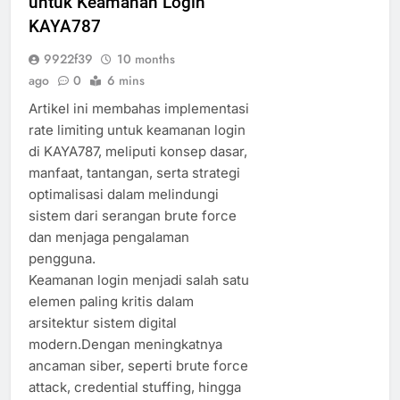
untuk Keamanan Login
KAYA787
9922f39
10 months
ago
0
6 mins
Artikel ini membahas implementasi
rate limiting untuk keamanan login
di KAYA787, meliputi konsep dasar,
manfaat, tantangan, serta strategi
optimalisasi dalam melindungi
sistem dari serangan brute force
dan menjaga pengalaman
pengguna.
Keamanan login menjadi salah satu
elemen paling kritis dalam
arsitektur sistem digital
modern.Dengan meningkatnya
ancaman siber, seperti brute force
attack, credential stuffing, hingga