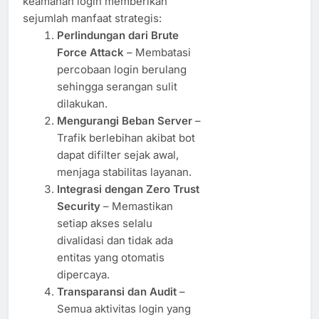
keamanan login memberikan
sejumlah manfaat strategis:
Perlindungan dari Brute
Force Attack
– Membatasi
percobaan login berulang
sehingga serangan sulit
dilakukan.
Mengurangi Beban Server
–
Trafik berlebihan akibat bot
dapat difilter sejak awal,
menjaga stabilitas layanan.
Integrasi dengan Zero Trust
Security
– Memastikan
setiap akses selalu
divalidasi dan tidak ada
entitas yang otomatis
dipercaya.
Transparansi dan Audit
–
Semua aktivitas login yang