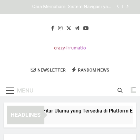
Skip
KAYA787 dan Pengembangan Antarmuka Digital
to
yang Responsif
content
Mengenal Sistem Pengelolaan Halaman yang
Diterapkan pada KAYA787
Cara Memahami Fitur Utama yang Tersedia di
Platform EDWINSLOT
Cara Memahami Sistem Navigasi yang
Diterapkan pada LEBAH4D
Crazy Irrumatio
KAYA787 dan Pengembangan Antarmuka Digital
Situs Hiburan Dewasa Dengan Konten
yang Responsif
NEWSLETTER
RANDOM NEWS
Yang Variatif. Hanya Untuk Pengguna
Mengenal Sistem Pengelolaan Halaman yang
Diterapkan pada KAYA787
Dewasa.
MENU
ra Memahami Fitur Utama yang Tersedia di Platform EDWINS
HEADLINES
Weeks Ago