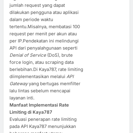
jumlah request yang dapat
dilakukan pengguna atau aplikasi
dalam periode waktu
tertentu.Misalnya, membatasi 100
request per menit per akun atau
per IP.Pendekatan ini melindungi
API dari penyalahgunaan seperti
Denial of Service
(DoS), brute
force login, atau scraping data
berlebihan.Di Kaya787, rate limiting
diimplementasikan melalui
API
Gateway
yang bertugas memfilter
lalu lintas sebelum mencapai
layanan inti.
Manfaat Implementasi Rate
Limiting di Kaya787
Evaluasi penerapan rate limiting
pada API Kaya787 menunjukkan