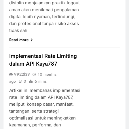
disiplin menjalankan praktik logout
aman akan menikmati pengalaman
digital lebih nyaman, terlindungi,
dan profesional tanpa risiko akses
tidak sah
Read More
Implementasi Rate Limiting
dalam API Kaya787
9922f39
10 months
ago
0
6 mins
Artikel ini membahas implementasi
rate limiting dalam API Kaya787,
meliputi konsep dasar, manfaat,
tantangan, serta strategi
optimalisasi untuk meningkatkan
keamanan, performa, dan