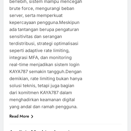
berlebih, sistem mampu mencegah
brute force, mengurangi beban
server, serta memperkuat
kepercayaan pengguna.Meskipun
ada tantangan berupa pengaturan
sensitivitas dan serangan
terdistribusi, strategi optimalisasi
seperti adaptive rate limiting,
integrasi MFA, dan monitoring
real-time menjadikan sistem login
KAYA787 semakin tangguh.Dengan
demikian, rate limiting bukan hanya
solusi teknis, tetapi juga bagian
dari komitmen KAYA787 dalam
menghadirkan keamanan digital
yang andal dan ramah pengguna.
Read More