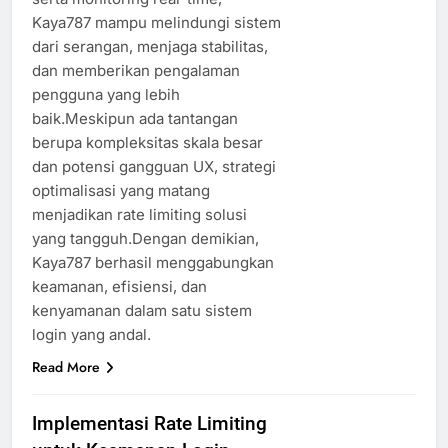
Kaya787 mampu melindungi sistem
dari serangan, menjaga stabilitas,
dan memberikan pengalaman
pengguna yang lebih
baik.Meskipun ada tantangan
berupa kompleksitas skala besar
dan potensi gangguan UX, strategi
optimalisasi yang matang
menjadikan rate limiting solusi
yang tangguh.Dengan demikian,
Kaya787 berhasil menggabungkan
keamanan, efisiensi, dan
kenyamanan dalam satu sistem
login yang andal.
Read More
Implementasi Rate Limiting