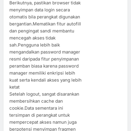
Berikutnya, pastikan browser tidak
menyimpan data login secara
otomatis bila perangkat digunakan
bergantian.Mematikan fitur autofill
dan pengingat sandi membantu
mencegah akses tidak
sah.Pengguna lebih baik
mengandalkan password manager
resmi daripada fitur penyimpanan
peramban biasa karena password
manager memiliki enkripsi lebih
kuat serta kendali akses yang lebih
ketat
Setelah logout, sangat disarankan
membersihkan cache dan
cookie.Data sementara ini
tersimpan di perangkat untuk
mempercepat akses namun juga
berpotensi menyimpan fragmen