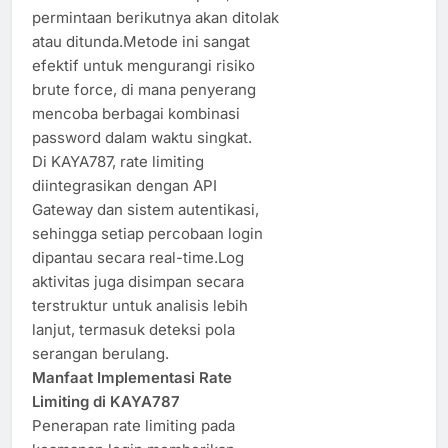
permintaan berikutnya akan ditolak
atau ditunda.Metode ini sangat
efektif untuk mengurangi risiko
brute force, di mana penyerang
mencoba berbagai kombinasi
password dalam waktu singkat.
Di KAYA787, rate limiting
diintegrasikan dengan API
Gateway dan sistem autentikasi,
sehingga setiap percobaan login
dipantau secara real-time.Log
aktivitas juga disimpan secara
terstruktur untuk analisis lebih
lanjut, termasuk deteksi pola
serangan berulang.
Manfaat Implementasi Rate
Limiting di KAYA787
Penerapan rate limiting pada