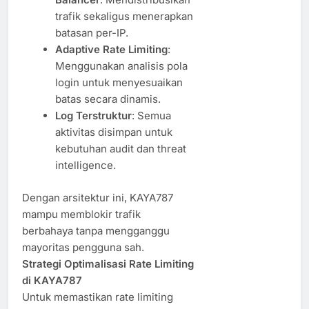
trafik sekaligus menerapkan
batasan per-IP.
Adaptive Rate Limiting
:
Menggunakan analisis pola
login untuk menyesuaikan
batas secara dinamis.
Log Terstruktur
: Semua
aktivitas disimpan untuk
kebutuhan audit dan threat
intelligence.
Dengan arsitektur ini, KAYA787
mampu memblokir trafik
berbahaya tanpa mengganggu
mayoritas pengguna sah.
Strategi Optimalisasi Rate Limiting
di KAYA787
Untuk memastikan rate limiting