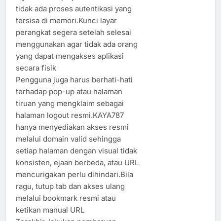
tidak ada proses autentikasi yang
tersisa di memori.Kunci layar
perangkat segera setelah selesai
menggunakan agar tidak ada orang
yang dapat mengakses aplikasi
secara fisik
Pengguna juga harus berhati-hati
terhadap pop-up atau halaman
tiruan yang mengklaim sebagai
halaman logout resmi.KAYA787
hanya menyediakan akses resmi
melalui domain valid sehingga
setiap halaman dengan visual tidak
konsisten, ejaan berbeda, atau URL
mencurigakan perlu dihindari.Bila
ragu, tutup tab dan akses ulang
melalui bookmark resmi atau
ketikan manual URL