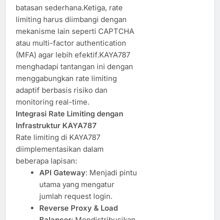
batasan sederhana.Ketiga, rate
limiting harus diimbangi dengan
mekanisme lain seperti CAPTCHA
atau multi-factor authentication
(MFA) agar lebih efektif.KAYA787
menghadapi tantangan ini dengan
menggabungkan rate limiting
adaptif berbasis risiko dan
monitoring real-time.
Integrasi Rate Limiting dengan
Infrastruktur KAYA787
Rate limiting di KAYA787
diimplementasikan dalam
beberapa lapisan:
API Gateway
: Menjadi pintu
utama yang mengatur
jumlah request login.
Reverse Proxy & Load
Balancer
: Mendistribusikan