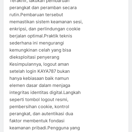
Terakhir, lakukan pembaruan
perangkat dan peramban secara
rutin.Pembaruan tersebut
memastikan sistem keamanan sesi,
enkripsi, dan perlindungan cookie
berjalan optimal.Praktik teknis
sederhana ini mengurangi
kemungkinan celah yang bisa
dieksploitasi penyerang
Kesimpulannya, logout aman
setelah login KAYA787 bukan
hanya kebiasaan baik namun
elemen dasar dalam menjaga
integritas identitas digital.Langkah
seperti tombol logout resmi,
pembersihan cookie, kontrol
perangkat, dan autentikasi dua
faktor membentuk fondasi
keamanan pribadi.Pengguna yang