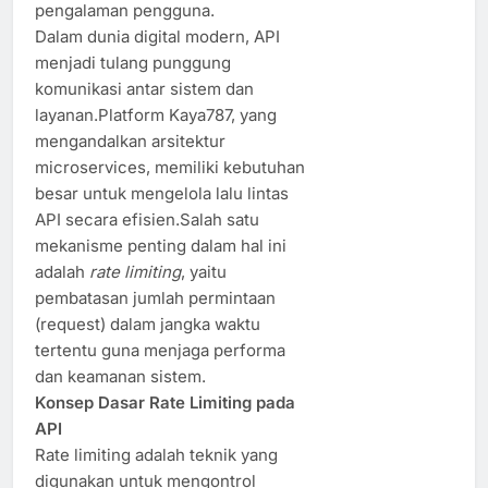
pengalaman pengguna.
Dalam dunia digital modern, API
menjadi tulang punggung
komunikasi antar sistem dan
layanan.Platform Kaya787, yang
mengandalkan arsitektur
microservices, memiliki kebutuhan
besar untuk mengelola lalu lintas
API secara efisien.Salah satu
mekanisme penting dalam hal ini
adalah
rate limiting
, yaitu
pembatasan jumlah permintaan
(request) dalam jangka waktu
tertentu guna menjaga performa
dan keamanan sistem.
Konsep Dasar Rate Limiting pada
API
Rate limiting adalah teknik yang
digunakan untuk mengontrol