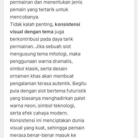
permainan dan menentukan jenis
pemain yang tertarik untuk
mencobanya.
Tidak kalah penting,
konsistensi
visual dengan tema
juga
berkontribusi pada daya tarik
permainan. Jika sebuah slot
mengusung tema mitologi, maka
penggunaan warna dramatis,
simbol klasik, serta desain
ornamen khas akan membuat
pengalaman terasa autentik. Begitu
pula dengan slot bertema futuristik
yang biasanya menghadirkan palet
warna neon, simbol teknologi,
serta efek cahaya modern.
Konsistensi ini menciptakan dunia
visual yang kuat, sehingga pemain
merasa benar-benar masuk ke