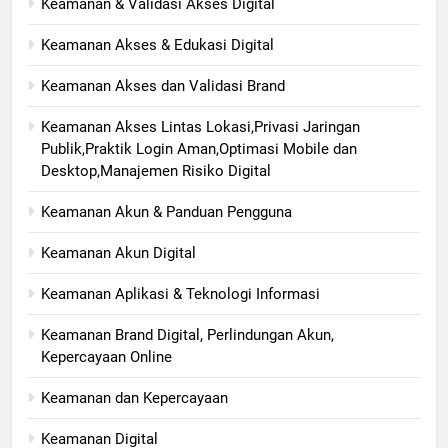
Keamanan & Validasi Akses Digital
Keamanan Akses & Edukasi Digital
Keamanan Akses dan Validasi Brand
Keamanan Akses Lintas Lokasi,Privasi Jaringan
Publik,Praktik Login Aman,Optimasi Mobile dan
Desktop,Manajemen Risiko Digital
Keamanan Akun & Panduan Pengguna
Keamanan Akun Digital
Keamanan Aplikasi & Teknologi Informasi
Keamanan Brand Digital, Perlindungan Akun,
Kepercayaan Online
Keamanan dan Kepercayaan
Keamanan Digital