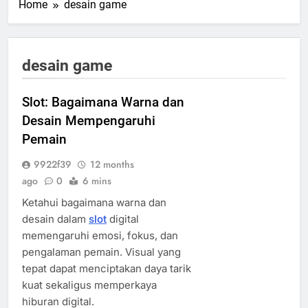
Home
desain game
desain game
Slot: Bagaimana Warna dan
Desain Mempengaruhi
Pemain
9922f39
12 months
ago
0
6 mins
Ketahui bagaimana warna dan
desain dalam
slot
digital
memengaruhi emosi, fokus, dan
pengalaman pemain. Visual yang
tepat dapat menciptakan daya tarik
kuat sekaligus memperkaya
hiburan digital.