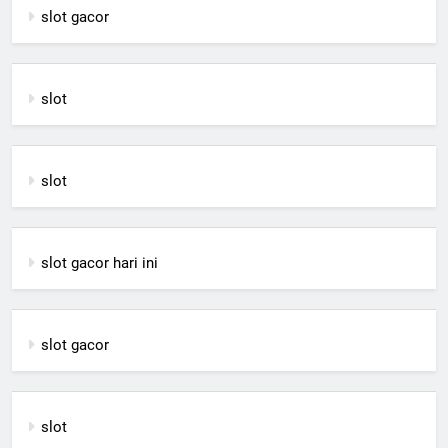
slot gacor
slot
slot
slot gacor hari ini
slot gacor
slot