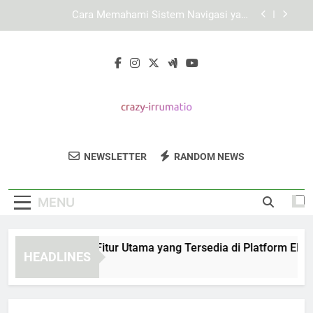
Skip
KAYA787 dan Pengembangan Antarmuka Digital
to
yang Responsif
content
Mengenal Sistem Pengelolaan Halaman yang
Diterapkan pada KAYA787
Cara Memahami Fitur Utama yang Tersedia di
Platform EDWINSLOT
Cara Memahami Sistem Navigasi yang
Diterapkan pada LEBAH4D
Crazy Irrumatio
KAYA787 dan Pengembangan Antarmuka Digital
Situs Hiburan Dewasa Dengan Konten
yang Responsif
NEWSLETTER
RANDOM NEWS
Yang Variatif. Hanya Untuk Pengguna
Mengenal Sistem Pengelolaan Halaman yang
Diterapkan pada KAYA787
Dewasa.
MENU
ara Memahami Fitur Utama yang Tersedia di Platform EDWIN
HEADLINES
Weeks Ago