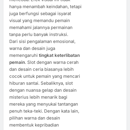
hanya menambah keindahan, tetapi
juga berfungsi sebagai isyarat
visual yang memandu pemain
memahami jalannya permainan
tanpa perlu banyak instruksi.
Dari sisi pengalaman emosional,
warna dan desain juga
memengaruhi
tingkat keterlibatan
pemain
. Slot dengan warna cerah
dan desain ceria biasanya lebih
cocok untuk pemain yang mencari
hiburan santai. Sebaliknya, slot
dengan nuansa gelap dan desain
misterius lebih menarik bagi
mereka yang menyukai tantangan
penuh teka-teki. Dengan kata lain,
pilihan warna dan desain
membentuk kepribadian