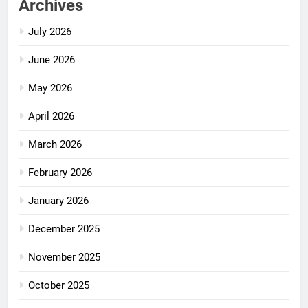
Archives
July 2026
June 2026
May 2026
April 2026
March 2026
February 2026
January 2026
December 2025
November 2025
October 2025