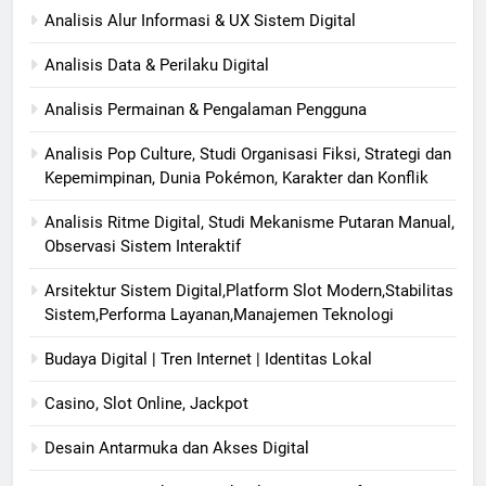
Analisis Alur Informasi & UX Sistem Digital
Analisis Data & Perilaku Digital
Analisis Permainan & Pengalaman Pengguna
Analisis Pop Culture, Studi Organisasi Fiksi, Strategi dan
Kepemimpinan, Dunia Pokémon, Karakter dan Konflik
Analisis Ritme Digital, Studi Mekanisme Putaran Manual,
Observasi Sistem Interaktif
Arsitektur Sistem Digital,Platform Slot Modern,Stabilitas
Sistem,Performa Layanan,Manajemen Teknologi
Budaya Digital | Tren Internet | Identitas Lokal
Casino, Slot Online, Jackpot
Desain Antarmuka dan Akses Digital