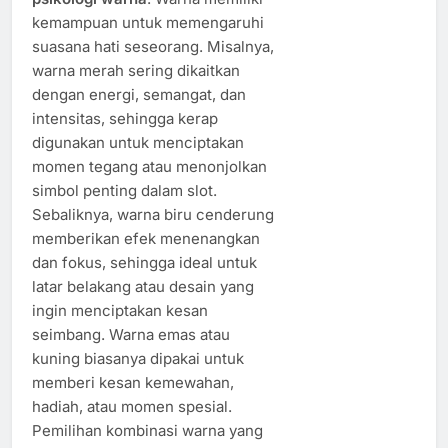
kemampuan untuk memengaruhi
suasana hati seseorang. Misalnya,
warna merah sering dikaitkan
dengan energi, semangat, dan
intensitas, sehingga kerap
digunakan untuk menciptakan
momen tegang atau menonjolkan
simbol penting dalam slot.
Sebaliknya, warna biru cenderung
memberikan efek menenangkan
dan fokus, sehingga ideal untuk
latar belakang atau desain yang
ingin menciptakan kesan
seimbang. Warna emas atau
kuning biasanya dipakai untuk
memberi kesan kemewahan,
hadiah, atau momen spesial.
Pemilihan kombinasi warna yang