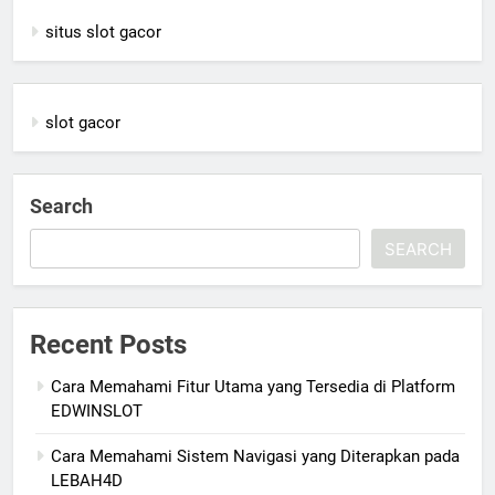
situs slot gacor
slot gacor
Search
SEARCH
Recent Posts
Cara Memahami Fitur Utama yang Tersedia di Platform
EDWINSLOT
Cara Memahami Sistem Navigasi yang Diterapkan pada
LEBAH4D