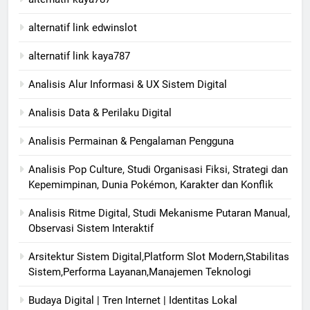
alternatif link edwinslot
alternatif link kaya787
Analisis Alur Informasi & UX Sistem Digital
Analisis Data & Perilaku Digital
Analisis Permainan & Pengalaman Pengguna
Analisis Pop Culture, Studi Organisasi Fiksi, Strategi dan
Kepemimpinan, Dunia Pokémon, Karakter dan Konflik
Analisis Ritme Digital, Studi Mekanisme Putaran Manual,
Observasi Sistem Interaktif
Arsitektur Sistem Digital,Platform Slot Modern,Stabilitas
Sistem,Performa Layanan,Manajemen Teknologi
Budaya Digital | Tren Internet | Identitas Lokal