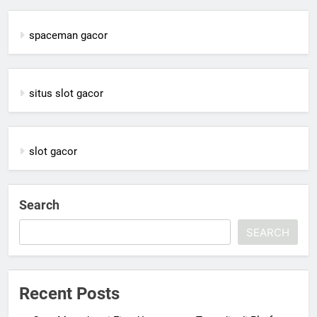
spaceman gacor
situs slot gacor
slot gacor
Search
SEARCH
Recent Posts