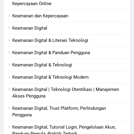
Kepercayaan Online
Keamanan dan Kepercayaan
Keamanan Digital
Keamanan Digital & Literasi Teknologi
Keamanan Digital & Panduan Pengguna
Keamanan Digital & Teknologi
Keamanan Digital & Teknologi Modern
Keamanan Digital | Teknologi Otentikasi | Manajemen
Akses Pengguna
Keamanan Digital, Trust Platform, Perlindungan
Pengguna
Keamanan Digital, Tutorial Login, Pengelolaan Akun,
Panduan Pemula, Praktik Terbaik