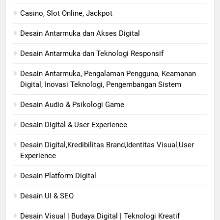
Casino, Slot Online, Jackpot
Desain Antarmuka dan Akses Digital
Desain Antarmuka dan Teknologi Responsif
Desain Antarmuka, Pengalaman Pengguna, Keamanan
Digital, Inovasi Teknologi, Pengembangan Sistem
Desain Audio & Psikologi Game
Desain Digital & User Experience
Desain Digital,Kredibilitas Brand,Identitas Visual,User
Experience
Desain Platform Digital
Desain UI & SEO
Desain Visual | Budaya Digital | Teknologi Kreatif