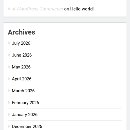
A WordPress Commenter
on
Hello world!
Archives
July 2026
June 2026
May 2026
April 2026
March 2026
February 2026
January 2026
December 2025