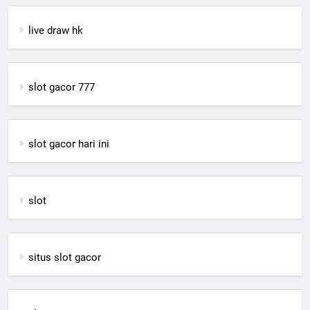
live draw hk
slot gacor 777
slot gacor hari ini
slot
situs slot gacor