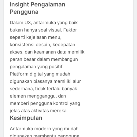
Insight Pengalaman
Pengguna
Dalam UX, antarmuka yang baik
bukan hanya soal visual. Faktor
seperti kejelasan menu,
konsistensi desain, kecepatan
akses, dan keamanan data memiliki
peran besar dalam membangun
pengalaman yang positif.
Platform digital yang mudah
digunakan biasanya memiliki alur
sederhana, tidak terlalu banyak
elemen mengganggu, dan
memberi pengguna kontrol yang
jelas atas aktivitas mereka.
Kesimpulan
Antarmuka modern yang mudah
digunakan membantu pengguna