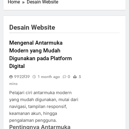
Home
Desain Website
Desain Website
Mengenal Antarmuka
Modern yang Mudah
Digunakan pada Platform
Digital
9922f39
1 month ago
0
5
mins
Pelajari ciri antarmuka modern
yang mudah digunakan, mulai dari
navigasi, tampilan responsif,
keamanan akun, hingga
pengalaman pengguna.
Pentingnya Antarmuka