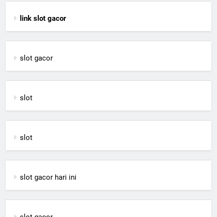
link slot gacor
slot gacor
slot
slot
slot gacor hari ini
slot gacor