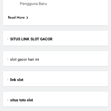
Pengguna Baru
Read More
SITUS LINK SLOT GACOR
slot gacor hari ini
link slot
situs toto slot