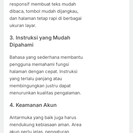
responsif membuat teks mudah
dibaca, tombol mudah dijangkau,
dan halaman tetap rapi di berbagai
ukuran layar.
3. Instruksi yang Mudah
Dipahami
Bahasa yang sederhana membantu
pengguna memahami fungsi
halaman dengan cepat. Instruksi
yang terlalu panjang atau
membingungkan justru dapat
menurunkan kualitas pengalaman.
4. Keamanan Akun
Antarmuka yang baik juga harus
mendukung kebiasaan aman. Area
akun perlu jelas, pengaturan