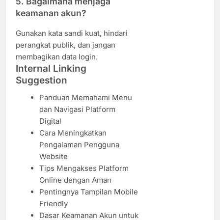
5. Bagaimana menjaga
keamanan akun?
Gunakan kata sandi kuat, hindari
perangkat publik, dan jangan
membagikan data login.
Internal Linking
Suggestion
Panduan Memahami Menu
dan Navigasi Platform
Digital
Cara Meningkatkan
Pengalaman Pengguna
Website
Tips Mengakses Platform
Online dengan Aman
Pentingnya Tampilan Mobile
Friendly
Dasar Keamanan Akun untuk