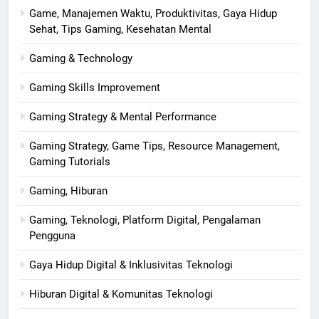
Game, Manajemen Waktu, Produktivitas, Gaya Hidup
Sehat, Tips Gaming, Kesehatan Mental
Gaming & Technology
Gaming Skills Improvement
Gaming Strategy & Mental Performance
Gaming Strategy, Game Tips, Resource Management,
Gaming Tutorials
Gaming, Hiburan
Gaming, Teknologi, Platform Digital, Pengalaman
Pengguna
Gaya Hidup Digital & Inklusivitas Teknologi
Hiburan Digital & Komunitas Teknologi