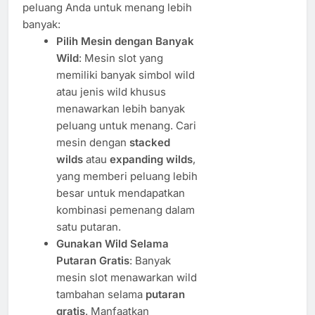
peluang Anda untuk menang lebih
banyak:
Pilih Mesin dengan Banyak
Wild
: Mesin slot yang
memiliki banyak simbol wild
atau jenis wild khusus
menawarkan lebih banyak
peluang untuk menang. Cari
mesin dengan
stacked
wilds
atau
expanding wilds
,
yang memberi peluang lebih
besar untuk mendapatkan
kombinasi pemenang dalam
satu putaran.
Gunakan Wild Selama
Putaran Gratis
: Banyak
mesin slot menawarkan wild
tambahan selama
putaran
gratis
. Manfaatkan