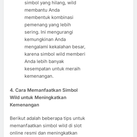
simbol yang hilang, wild
membantu Anda
membentuk kombinasi
pemenang yang lebih
sering. Ini mengurangi
kemungkinan Anda
mengalami kekalahan besar,
karena simbol wild memberi
Anda lebih banyak
kesempatan untuk meraih
kemenangan.
4.
Cara Memanfaatkan Simbol
Wild untuk Meningkatkan
Kemenangan
Berikut adalah beberapa tips untuk
memanfaatkan simbol wild di slot
online resmi dan meningkatkan