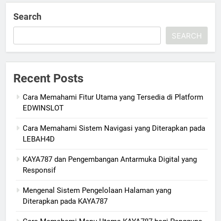
Search
SEARCH
Recent Posts
Cara Memahami Fitur Utama yang Tersedia di Platform
EDWINSLOT
Cara Memahami Sistem Navigasi yang Diterapkan pada
LEBAH4D
KAYA787 dan Pengembangan Antarmuka Digital yang
Responsif
Mengenal Sistem Pengelolaan Halaman yang
Diterapkan pada KAYA787