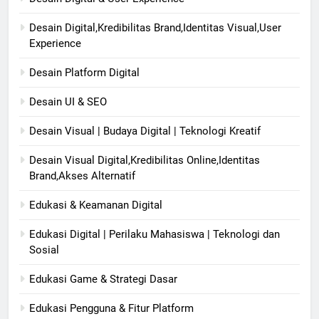
Desain Digital,Kredibilitas Brand,Identitas Visual,User
Experience
Desain Platform Digital
Desain UI & SEO
Desain Visual | Budaya Digital | Teknologi Kreatif
Desain Visual Digital,Kredibilitas Online,Identitas
Brand,Akses Alternatif
Edukasi & Keamanan Digital
Edukasi Digital | Perilaku Mahasiswa | Teknologi dan
Sosial
Edukasi Game & Strategi Dasar
Edukasi Pengguna & Fitur Platform