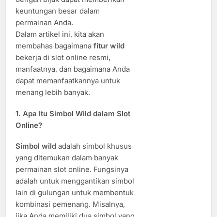
keuntungan besar dalam
permainan Anda.
Dalam artikel ini, kita akan
membahas bagaimana
fitur wild
bekerja di slot online resmi,
manfaatnya, dan bagaimana Anda
dapat memanfaatkannya untuk
menang lebih banyak.
1.
Apa Itu Simbol Wild dalam Slot
Online?
Simbol wild
adalah simbol khusus
yang ditemukan dalam banyak
permainan slot online. Fungsinya
adalah untuk menggantikan simbol
lain di gulungan untuk membentuk
kombinasi pemenang. Misalnya,
jika Anda memiliki dua simbol yang