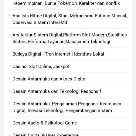
Kepemimpinan, Dunia Pokémon, Karakter dan Konflik
Analisis Ritme Digital, Studi Mekanisme Putaran Manual,
Observasi Sistem Interaktif
Arsitektur Sistem Digital,Platform Slot Modern,Stabilitas
Sistem,Performa Layanan,Manajemen Teknologi
Budaya Digital | Tren Internet | Identitas Lokal
Casino, Slot Online, Jackpot
Desain Antarmuka dan Akses Digital
Desain Antarmuka dan Teknologi Responsif
Desain Antarmuka, Pengalaman Pengguna, Keamanan
Digital, Inovasi Teknologi, Pengembangan Sistem
Desain Audio & Psikologi Game
Desain Digital & User Experience