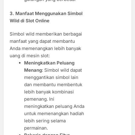
3.
Manfaat Menggunakan Simbol
Wild di Slot Online
Simbol wild memberikan berbagai
manfaat yang dapat membantu
Anda memenangkan lebih banyak
uang di mesin slot:
Meningkatkan Peluang
Menang
: Simbol wild dapat
menggantikan simbol lain
dan membantu membentuk
lebih banyak kombinasi
pemenang. Ini
meningkatkan peluang Anda
untuk memenangkan hadiah
lebih sering selama
permainan.