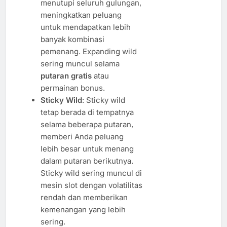
menutupi seluruh gulungan,
meningkatkan peluang
untuk mendapatkan lebih
banyak kombinasi
pemenang. Expanding wild
sering muncul selama
putaran gratis
atau
permainan bonus.
Sticky Wild
: Sticky wild
tetap berada di tempatnya
selama beberapa putaran,
memberi Anda peluang
lebih besar untuk menang
dalam putaran berikutnya.
Sticky wild sering muncul di
mesin slot dengan volatilitas
rendah dan memberikan
kemenangan yang lebih
sering.