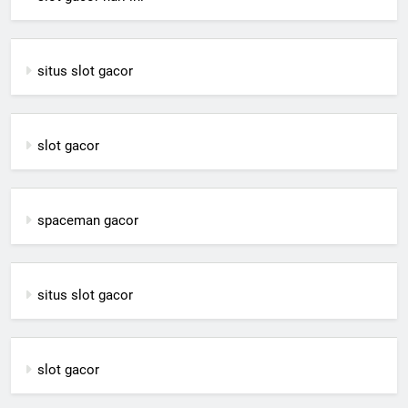
situs slot gacor
slot gacor
spaceman gacor
situs slot gacor
slot gacor