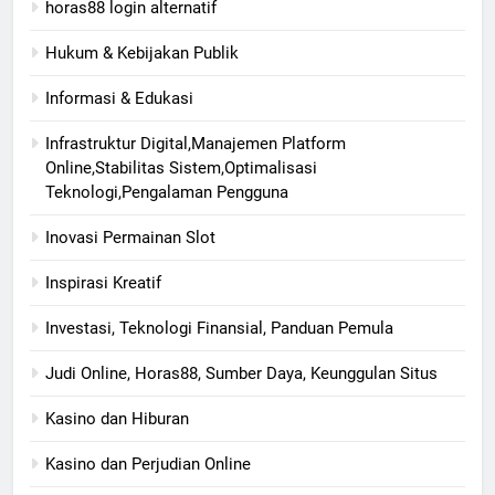
horas88 login alternatif
Hukum & Kebijakan Publik
Informasi & Edukasi
Infrastruktur Digital,Manajemen Platform
Online,Stabilitas Sistem,Optimalisasi
Teknologi,Pengalaman Pengguna
Inovasi Permainan Slot
Inspirasi Kreatif
Investasi, Teknologi Finansial, Panduan Pemula
Judi Online, Horas88, Sumber Daya, Keunggulan Situs
Kasino dan Hiburan
Kasino dan Perjudian Online