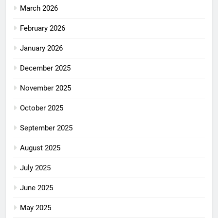
March 2026
February 2026
January 2026
December 2025
November 2025
October 2025
September 2025
August 2025
July 2025
June 2025
May 2025