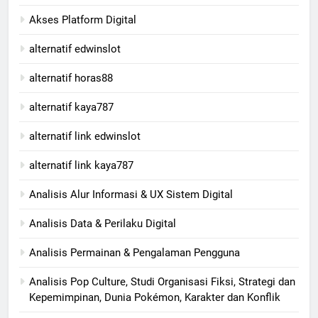
Akses Platform Digital
alternatif edwinslot
alternatif horas88
alternatif kaya787
alternatif link edwinslot
alternatif link kaya787
Analisis Alur Informasi & UX Sistem Digital
Analisis Data & Perilaku Digital
Analisis Permainan & Pengalaman Pengguna
Analisis Pop Culture, Studi Organisasi Fiksi, Strategi dan
Kepemimpinan, Dunia Pokémon, Karakter dan Konflik