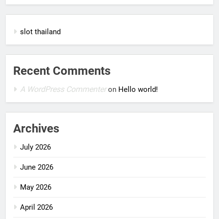
slot thailand
Recent Comments
A WordPress Commenter
on
Hello world!
Archives
July 2026
June 2026
May 2026
April 2026