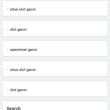
situs slot gacor
slot gacor
spaceman gacor
situs slot gacor
slot gacor
Search