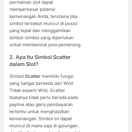
permainan slot dapat
memperbesar potensi
kemenangan Anda, terutama jika
simbol tersebut muncul di posisi
yang tepat dan menggantikan
simbol-simbol yang diperlukan
untuk membentuk pola pemenang.
2. Apa Itu Simbol Scatter
dalam Slot?
Simbol
Scatter
memiliki fungsi
yang sangat berbeda dari Wild.
Tidak seperti Wild, Scatter
biasanya tidak perlu berada pada
payline atau garis pembayaran
tertentu untuk menghasilkan
kemenangan. Simbol ini dapat
muncul di mana saja di gulungan,