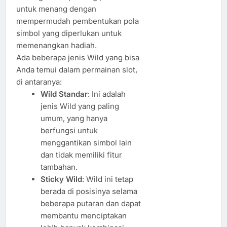
untuk menang dengan
mempermudah pembentukan pola
simbol yang diperlukan untuk
memenangkan hadiah.
Ada beberapa jenis Wild yang bisa
Anda temui dalam permainan slot,
di antaranya:
Wild Standar
: Ini adalah
jenis Wild yang paling
umum, yang hanya
berfungsi untuk
menggantikan simbol lain
dan tidak memiliki fitur
tambahan.
Sticky Wild
: Wild ini tetap
berada di posisinya selama
beberapa putaran dan dapat
membantu menciptakan