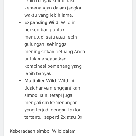
lebih banyak kombinasi
kemenangan dalam jangka
waktu yang lebih lama.
Expanding Wild
: Wild ini
berkembang untuk
menutupi satu atau lebih
gulungan, sehingga
meningkatkan peluang Anda
untuk mendapatkan
kombinasi pemenang yang
lebih banyak.
Multiplier Wild
: Wild ini
tidak hanya menggantikan
simbol lain, tetapi juga
mengalikan kemenangan
yang terjadi dengan faktor
tertentu, seperti 2x atau 3x.
Keberadaan simbol Wild dalam