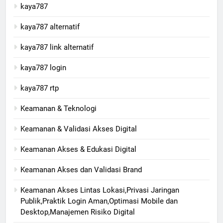
kaya787
kaya787 alternatif
kaya787 link alternatif
kaya787 login
kaya787 rtp
Keamanan & Teknologi
Keamanan & Validasi Akses Digital
Keamanan Akses & Edukasi Digital
Keamanan Akses dan Validasi Brand
Keamanan Akses Lintas Lokasi,Privasi Jaringan
Publik,Praktik Login Aman,Optimasi Mobile dan
Desktop,Manajemen Risiko Digital