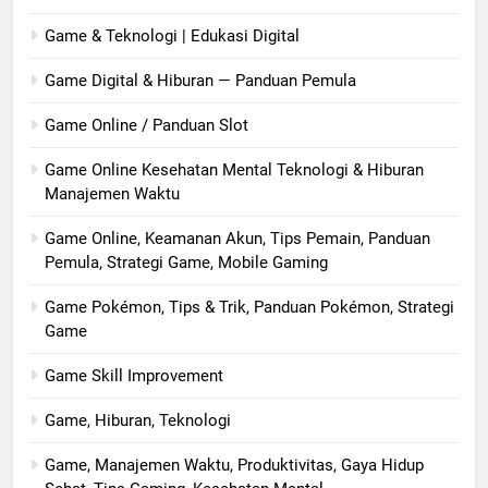
Game & Teknologi | Edukasi Digital
Game Digital & Hiburan — Panduan Pemula
Game Online / Panduan Slot
Game Online Kesehatan Mental Teknologi & Hiburan
Manajemen Waktu
Game Online, Keamanan Akun, Tips Pemain, Panduan
Pemula, Strategi Game, Mobile Gaming
Game Pokémon, Tips & Trik, Panduan Pokémon, Strategi
Game
Game Skill Improvement
Game, Hiburan, Teknologi
Game, Manajemen Waktu, Produktivitas, Gaya Hidup