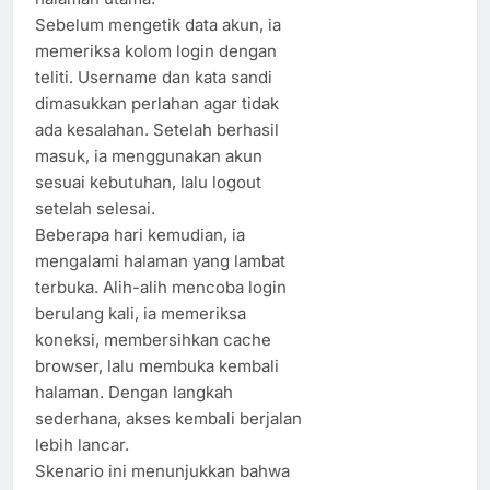
Sebelum mengetik data akun, ia
memeriksa kolom login dengan
teliti. Username dan kata sandi
dimasukkan perlahan agar tidak
ada kesalahan. Setelah berhasil
masuk, ia menggunakan akun
sesuai kebutuhan, lalu logout
setelah selesai.
Beberapa hari kemudian, ia
mengalami halaman yang lambat
terbuka. Alih-alih mencoba login
berulang kali, ia memeriksa
koneksi, membersihkan cache
browser, lalu membuka kembali
halaman. Dengan langkah
sederhana, akses kembali berjalan
lebih lancar.
Skenario ini menunjukkan bahwa