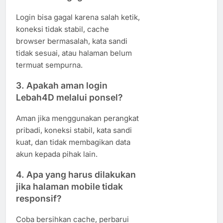
Login bisa gagal karena salah ketik,
koneksi tidak stabil, cache
browser bermasalah, kata sandi
tidak sesuai, atau halaman belum
termuat sempurna.
3. Apakah aman login
Lebah4D melalui ponsel?
Aman jika menggunakan perangkat
pribadi, koneksi stabil, kata sandi
kuat, dan tidak membagikan data
akun kepada pihak lain.
4. Apa yang harus dilakukan
jika halaman mobile tidak
responsif?
Coba bersihkan cache, perbarui