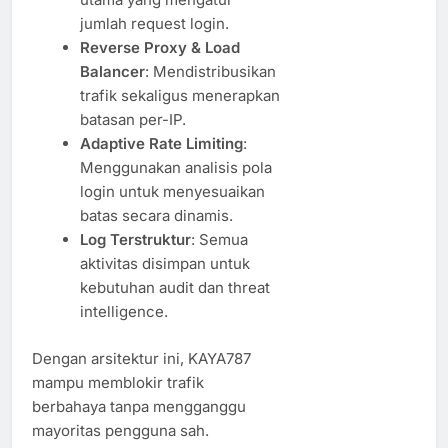
jumlah request login.
Reverse Proxy & Load
Balancer
: Mendistribusikan
trafik sekaligus menerapkan
batasan per-IP.
Adaptive Rate Limiting
:
Menggunakan analisis pola
login untuk menyesuaikan
batas secara dinamis.
Log Terstruktur
: Semua
aktivitas disimpan untuk
kebutuhan audit dan threat
intelligence.
Dengan arsitektur ini, KAYA787
mampu memblokir trafik
berbahaya tanpa mengganggu
mayoritas pengguna sah.