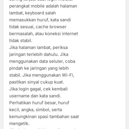
perangkat mobile adalah halaman
lambat, keyboard salah
memasukkan huruf, kata sandi
tidak sesuai, cache browser
bermasalah, atau koneksi internet
tidak stabil.
Jika halaman lambat, periksa
jaringan terlebih dahulu. Jika
menggunakan data seluler, coba
pindah ke jaringan yang lebih
stabil. Jika menggunakan Wi-Fi,
pastikan sinyal cukup kuat.
Jika login gagal, cek kembali
username dan kata sandi.
Perhatikan huruf besar, huruf
kecil, angka, simbol, serta
kemungkinan spasi tambahan saat
mengetik.