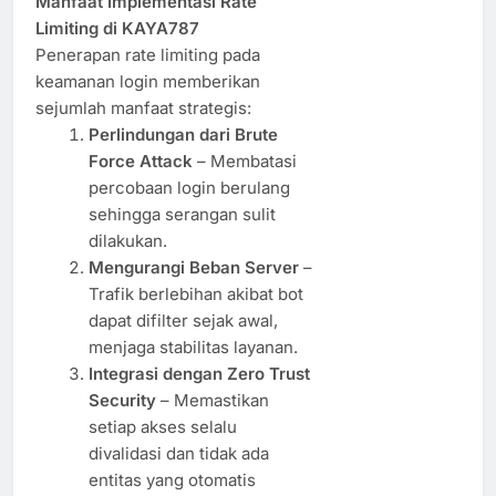
Manfaat Implementasi Rate
Limiting di KAYA787
Penerapan rate limiting pada
keamanan login memberikan
sejumlah manfaat strategis:
Perlindungan dari Brute
Force Attack
– Membatasi
percobaan login berulang
sehingga serangan sulit
dilakukan.
Mengurangi Beban Server
–
Trafik berlebihan akibat bot
dapat difilter sejak awal,
menjaga stabilitas layanan.
Integrasi dengan Zero Trust
Security
– Memastikan
setiap akses selalu
divalidasi dan tidak ada
entitas yang otomatis