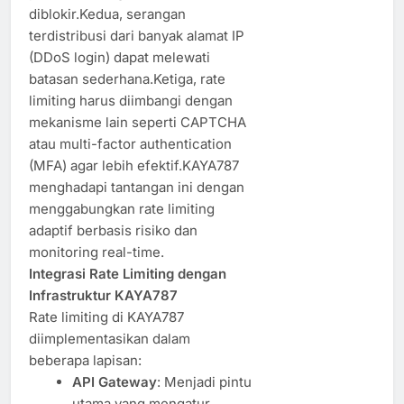
diblokir.Kedua, serangan
terdistribusi dari banyak alamat IP
(DDoS login) dapat melewati
batasan sederhana.Ketiga, rate
limiting harus diimbangi dengan
mekanisme lain seperti CAPTCHA
atau multi-factor authentication
(MFA) agar lebih efektif.KAYA787
menghadapi tantangan ini dengan
menggabungkan rate limiting
adaptif berbasis risiko dan
monitoring real-time.
Integrasi Rate Limiting dengan
Infrastruktur KAYA787
Rate limiting di KAYA787
diimplementasikan dalam
beberapa lapisan:
API Gateway
: Menjadi pintu
utama yang mengatur