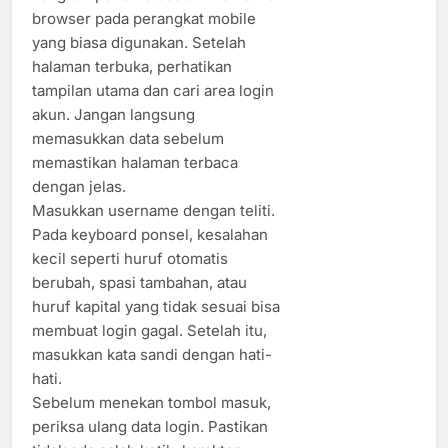
browser pada perangkat mobile
yang biasa digunakan. Setelah
halaman terbuka, perhatikan
tampilan utama dan cari area login
akun. Jangan langsung
memasukkan data sebelum
memastikan halaman terbaca
dengan jelas.
Masukkan username dengan teliti.
Pada keyboard ponsel, kesalahan
kecil seperti huruf otomatis
berubah, spasi tambahan, atau
huruf kapital yang tidak sesuai bisa
membuat login gagal. Setelah itu,
masukkan kata sandi dengan hati-
hati.
Sebelum menekan tombol masuk,
periksa ulang data login. Pastikan