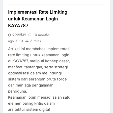
Implementasi Rate Limiting
untuk Keamanan Login
KAYA787
9922f39
10 months
ago
0
6 mins
Artikel ini membahas implementasi
rate limiting untuk keamanan login
di KAYA787, meliputi konsep dasar,
manfaat, tantangan, serta strategi
optimalisasi dalam melindungi
sistem dari serangan brute force
dan menjaga pengalaman
pengguna.
Keamanan login menjadi salah satu
elemen paling kritis dalam
arsitektur sistem digital