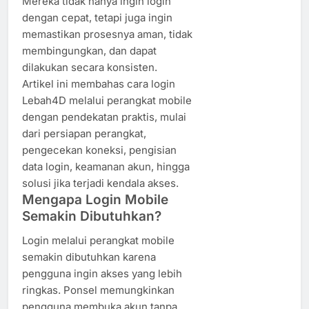
Mereka tidak hanya ingin login
dengan cepat, tetapi juga ingin
memastikan prosesnya aman, tidak
membingungkan, dan dapat
dilakukan secara konsisten.
Artikel ini membahas cara login
Lebah4D melalui perangkat mobile
dengan pendekatan praktis, mulai
dari persiapan perangkat,
pengecekan koneksi, pengisian
data login, keamanan akun, hingga
solusi jika terjadi kendala akses.
Mengapa Login Mobile
Semakin Dibutuhkan?
Login melalui perangkat mobile
semakin dibutuhkan karena
pengguna ingin akses yang lebih
ringkas. Ponsel memungkinkan
pengguna membuka akun tanpa