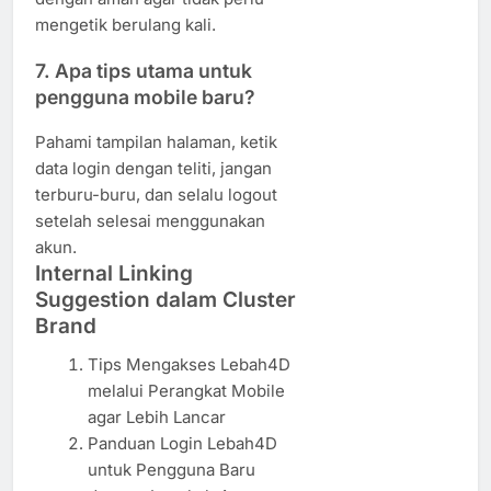
mengetik berulang kali.
7. Apa tips utama untuk
pengguna mobile baru?
Pahami tampilan halaman, ketik
data login dengan teliti, jangan
terburu-buru, dan selalu logout
setelah selesai menggunakan
akun.
Internal Linking
Suggestion dalam Cluster
Brand
Tips Mengakses Lebah4D
melalui Perangkat Mobile
agar Lebih Lancar
Panduan Login Lebah4D
untuk Pengguna Baru