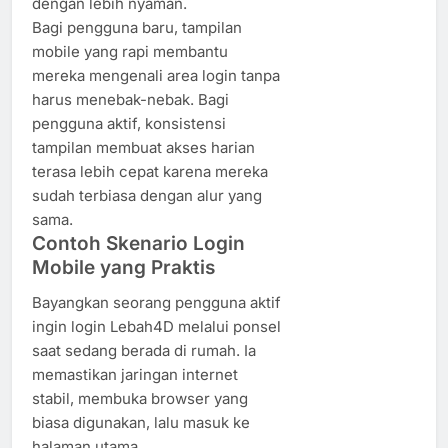
dengan lebih nyaman.
Bagi pengguna baru, tampilan
mobile yang rapi membantu
mereka mengenali area login tanpa
harus menebak-nebak. Bagi
pengguna aktif, konsistensi
tampilan membuat akses harian
terasa lebih cepat karena mereka
sudah terbiasa dengan alur yang
sama.
Contoh Skenario Login
Mobile yang Praktis
Bayangkan seorang pengguna aktif
ingin login Lebah4D melalui ponsel
saat sedang berada di rumah. Ia
memastikan jaringan internet
stabil, membuka browser yang
biasa digunakan, lalu masuk ke
halaman utama.