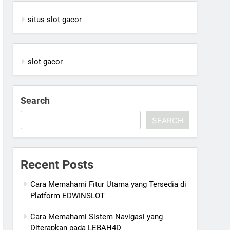
situs slot gacor
slot gacor
Search
SEARCH
Recent Posts
Cara Memahami Fitur Utama yang Tersedia di
Platform EDWINSLOT
Cara Memahami Sistem Navigasi yang
Diterapkan pada LEBAH4D