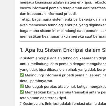
menjaga keamanan adalah
sistem enkripsi
. Teknol
bahwa
informasi pemain tetap aman dari peretasa
dan kebocoran informasi pribadi
.
Tetapi,
bagaimana sistem enkripsi bekerja dalam s
akan membahas
teknologi enkripsi yang digunakan
bagaimana sistem ini melindungi data pemain, se
memastikan keamanan akun mereka saat bermain 
1. Apa Itu Sistem Enkripsi dalam S
?
Sistem enkripsi adalah teknologi keamanan digi
untuk melindungi data pemain dengan mengubah
yang tidak bisa dibaca oleh pihak yang tidak ber
Melindungi informasi pribadi pemain, seperti 
detail pembayaran.
Mencegah peretas atau pihak ketiga mengakses
Memastikan bahwa semua transaksi antara pe
tetap aman dan terenkripsi.
?
Kesimpulan:
Enkripsi adalah fondasi utama dal