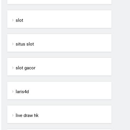
slot
situs slot
slot gacor
laris4d
live draw hk