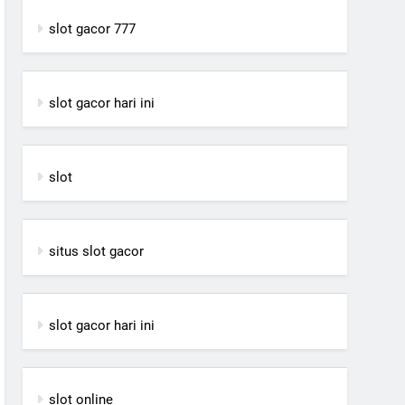
slot gacor 777
slot gacor hari ini
slot
situs slot gacor
slot gacor hari ini
slot online