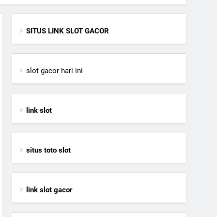
SITUS LINK SLOT GACOR
slot gacor hari ini
link slot
situs toto slot
link slot gacor