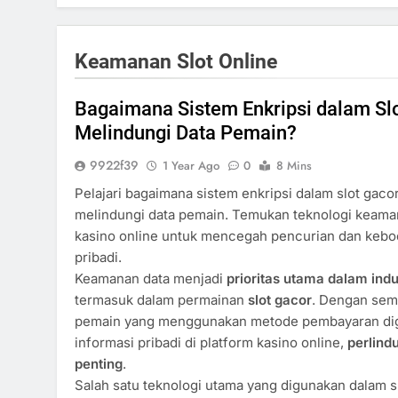
Keamanan Slot Online
Bagaimana Sistem Enkripsi dalam Sl
Melindungi Data Pemain?
9922f39
1 Year Ago
0
8 Mins
Pelajari bagaimana sistem enkripsi dalam slot gaco
melindungi data pemain. Temukan teknologi keama
kasino online untuk mencegah pencurian dan kebo
pribadi.
Keamanan data menjadi
prioritas utama dalam indu
termasuk dalam permainan
slot gacor
. Dengan sem
pemain yang menggunakan metode pembayaran digi
informasi pribadi di platform kasino online,
perlind
penting
.
Salah satu teknologi utama yang digunakan dalam sl