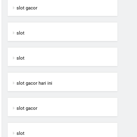
slot gacor
slot
slot
slot gacor hari ini
slot gacor
slot