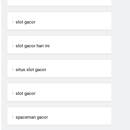
slot gacor
slot gacor hari ini
situs slot gacor
slot gacor
spaceman gacor