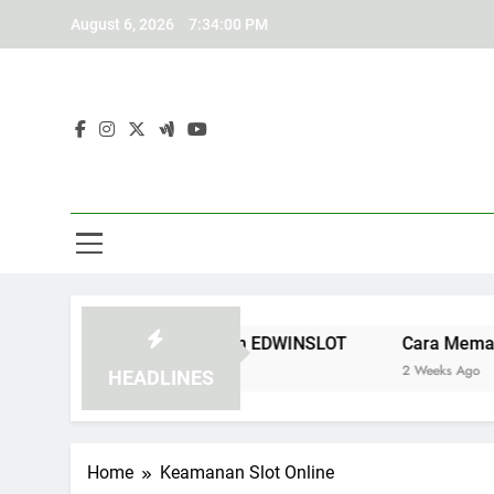
Skip
August 6, 2026
7:34:01 PM
to
content
Cra
Situs Hib
ersedia di Platform EDWINSLOT
Cara Memahami Sistem
2 Weeks Ago
HEADLINES
Home
Keamanan Slot Online