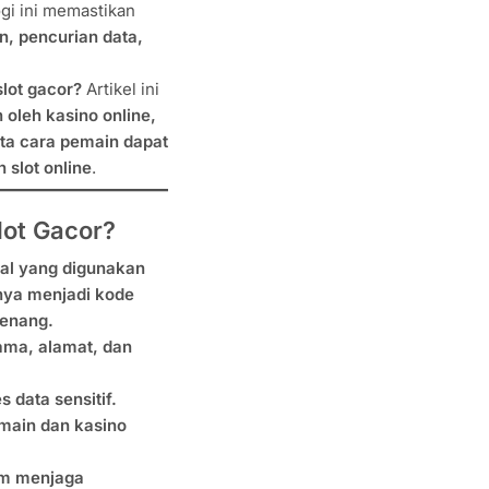
ogi ini memastikan
n, pencurian data,
lot gacor?
Artikel ini
 oleh kasino online,
rta cara pemain dapat
slot online
.
lot Gacor?
tal yang digunakan
nya menjadi kode
wenang.
nama, alamat, dan
 data sensitif.
main dan kasino
am menjaga