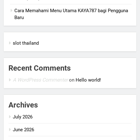
Cara Memahami Menu Utama KAYA787 bagi Pengguna
Baru
slot thailand
Recent Comments
A WordPress Commenter
on
Hello world!
Archives
July 2026
June 2026