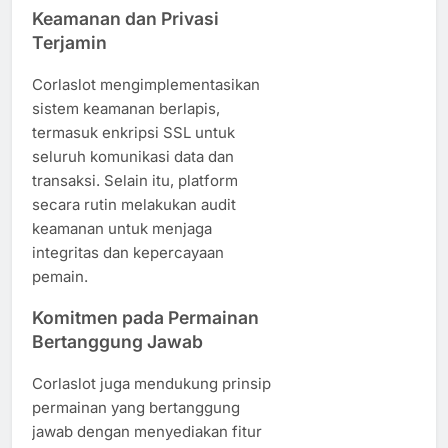
Keamanan dan Privasi
Terjamin
Corlaslot mengimplementasikan
sistem keamanan berlapis,
termasuk enkripsi SSL untuk
seluruh komunikasi data dan
transaksi. Selain itu, platform
secara rutin melakukan audit
keamanan untuk menjaga
integritas dan kepercayaan
pemain.
Komitmen pada Permainan
Bertanggung Jawab
Corlaslot juga mendukung prinsip
permainan yang bertanggung
jawab dengan menyediakan fitur