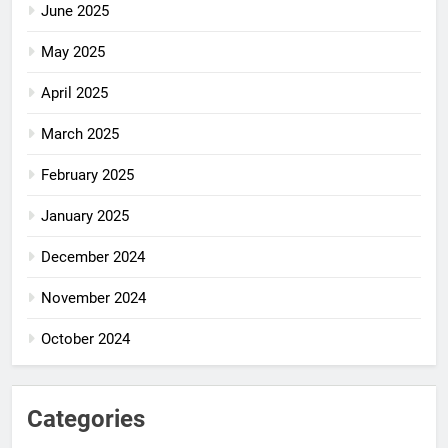
June 2025
May 2025
April 2025
March 2025
February 2025
January 2025
December 2024
November 2024
October 2024
Categories