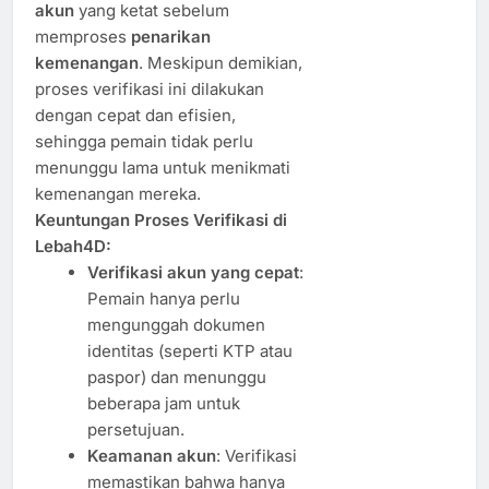
akun
yang ketat sebelum
memproses
penarikan
kemenangan
. Meskipun demikian,
proses verifikasi ini dilakukan
dengan cepat dan efisien,
sehingga pemain tidak perlu
menunggu lama untuk menikmati
kemenangan mereka.
Keuntungan Proses Verifikasi di
Lebah4D:
Verifikasi akun yang cepat
:
Pemain hanya perlu
mengunggah dokumen
identitas (seperti KTP atau
paspor) dan menunggu
beberapa jam untuk
persetujuan.
Keamanan akun
: Verifikasi
memastikan bahwa hanya