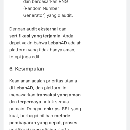
dan berdasarkan RNG
(Random Number
Generator) yang diaudit.
Dengan
audit eksternal
dan
sertifikasi yang terjamin
, Anda
dapat yakin bahwa
Lebah4D
adalah
platform yang tidak hanya aman,
tetapi juga adil.
6.
Kesimpulan
Keamanan adalah prioritas utama
di
Lebah4D
, dan platform ini
menawarkan
transaksi yang aman
dan
terpercaya
untuk semua
pemain. Dengan
enkripsi SSL
yang
kuat, berbagai pilihan
metode
pembayaran yang cepat
,
proses
verifikasi yang efisien
, serta