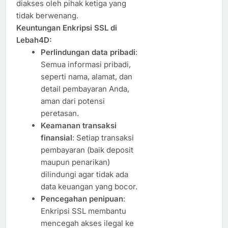
diakses oleh pihak ketiga yang
tidak berwenang.
Keuntungan Enkripsi SSL di
Lebah4D:
Perlindungan data pribadi
:
Semua informasi pribadi,
seperti nama, alamat, dan
detail pembayaran Anda,
aman dari potensi
peretasan.
Keamanan transaksi
finansial
: Setiap transaksi
pembayaran (baik deposit
maupun penarikan)
dilindungi agar tidak ada
data keuangan yang bocor.
Pencegahan penipuan
:
Enkripsi SSL membantu
mencegah akses ilegal ke