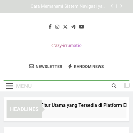
Skip
KAYA787 dan Pengembangan Antarmuka Digital
to
yang Responsif
content
Mengenal Sistem Pengelolaan Halaman yang
Diterapkan pada KAYA787
Cara Memahami Fitur Utama yang Tersedia di
Platform EDWINSLOT
Cara Memahami Sistem Navigasi yang
Diterapkan pada LEBAH4D
Crazy Irrumatio
KAYA787 dan Pengembangan Antarmuka Digital
Situs Hiburan Dewasa Dengan Konten
yang Responsif
NEWSLETTER
RANDOM NEWS
Yang Variatif. Hanya Untuk Pengguna
Mengenal Sistem Pengelolaan Halaman yang
Diterapkan pada KAYA787
Dewasa.
MENU
ra Memahami Fitur Utama yang Tersedia di Platform EDWIN
HEADLINES
Weeks Ago