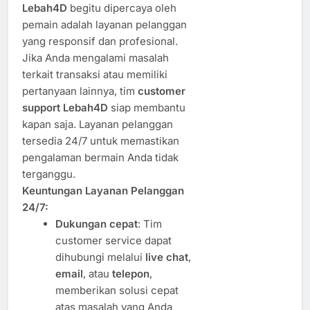
Lebah4D
begitu dipercaya oleh
pemain adalah layanan pelanggan
yang responsif dan profesional.
Jika Anda mengalami masalah
terkait transaksi atau memiliki
pertanyaan lainnya, tim
customer
support
Lebah4D
siap membantu
kapan saja. Layanan pelanggan
tersedia 24/7 untuk memastikan
pengalaman bermain Anda tidak
terganggu.
Keuntungan Layanan Pelanggan
24/7:
Dukungan cepat
: Tim
customer service dapat
dihubungi melalui
live chat
,
email
, atau
telepon
,
memberikan solusi cepat
atas masalah yang Anda