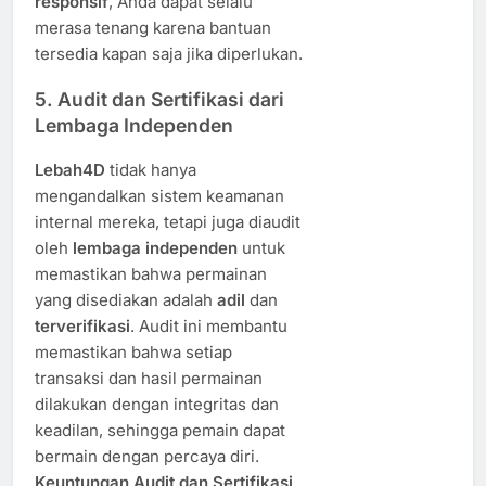
responsif
, Anda dapat selalu
merasa tenang karena bantuan
tersedia kapan saja jika diperlukan.
5.
Audit dan Sertifikasi dari
Lembaga Independen
Lebah4D
tidak hanya
mengandalkan sistem keamanan
internal mereka, tetapi juga diaudit
oleh
lembaga independen
untuk
memastikan bahwa permainan
yang disediakan adalah
adil
dan
terverifikasi
. Audit ini membantu
memastikan bahwa setiap
transaksi dan hasil permainan
dilakukan dengan integritas dan
keadilan, sehingga pemain dapat
bermain dengan percaya diri.
Keuntungan Audit dan Sertifikasi