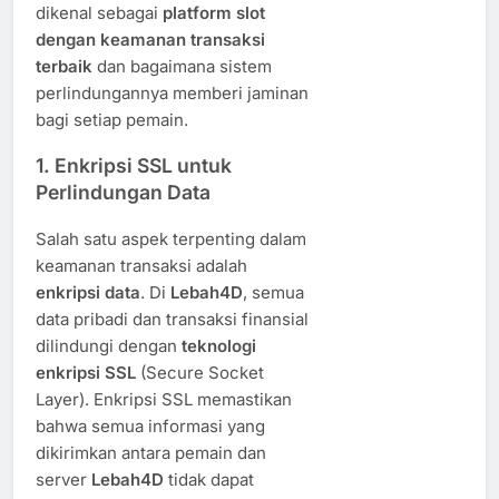
dikenal sebagai
platform slot
dengan keamanan transaksi
terbaik
dan bagaimana sistem
perlindungannya memberi jaminan
bagi setiap pemain.
1.
Enkripsi SSL untuk
Perlindungan Data
Salah satu aspek terpenting dalam
keamanan transaksi adalah
enkripsi data
. Di
Lebah4D
, semua
data pribadi dan transaksi finansial
dilindungi dengan
teknologi
enkripsi SSL
(Secure Socket
Layer). Enkripsi SSL memastikan
bahwa semua informasi yang
dikirimkan antara pemain dan
server
Lebah4D
tidak dapat