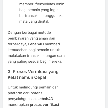
memberi fleksibilitas lebih
bagi pemain yang ingin
bertransaksi menggunakan
mata uang digital.
Dengan berbagai metode
pembayaran yang aman dan
terpercaya,
Lebah4D
memberi
kemudahan bagi pemain untuk
melakukan transaksi dengan cara
yang paling sesuai bagi mereka.
3.
Proses Verifikasi yang
Ketat namun Cepat
Untuk melindungi pemain dan
platform dari potensi
penyalahgunaan,
Lebah4D
menerapkan
proses verifikasi