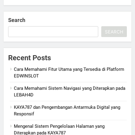
Search
SEARCH
Recent Posts
Cara Memahami Fitur Utama yang Tersedia di Platform
EDWINSLOT
Cara Memahami Sistem Navigasi yang Diterapkan pada
LEBAH4D
KAYA787 dan Pengembangan Antarmuka Digital yang
Responsif
Mengenal Sistem Pengelolaan Halaman yang
Diterapkan pada KAYA787