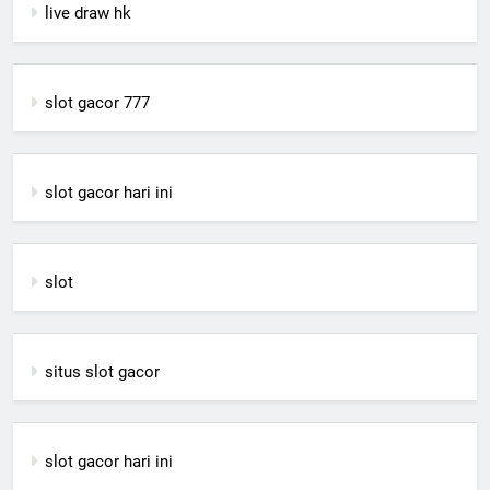
live draw hk
slot gacor 777
slot gacor hari ini
slot
situs slot gacor
slot gacor hari ini