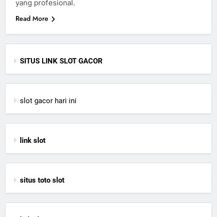
yang profesional.
Read More
SITUS LINK SLOT GACOR
slot gacor hari ini
link slot
situs toto slot