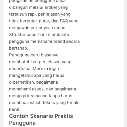
pengalaman pengguna dapat
dibangun melalui artikel yang
tersusun rapi, penjelasan yang
tidak berputar-putar, dan FAQ yang
menjawab pertanyaan umum.
Struktur seperti ini membantu
pengguna memahami brand secara
bertahap.
Pengguna baru biasanya
membutuhkan penjelasan yang
sederhana. Mereka ingin
mengetahui apa yang harus
diperhatikan, bagaimana
memahami akses, dan bagaimana
menjaga keamanan tanpa harus
membaca istilah teknis yang terlalu
berat.
Contoh Skenario Praktis
Pengguna