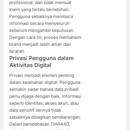
profesional, dan tidak memuat
klaim yang terlalu berlebihan.
Pengguna sebaiknya membaca
informasi secara menyeluruh
sebelum mengambil keputusan.
Dengan cara ini, proses memahami
brand menjadi lebih aman dan
terarah.
Privasi Pengguna dalam
Aktivitas Digital
Privasi menjadi elemen penting
dalam keamanan digital. Pengguna
semakin sadar bahwa data pribadi
perlu dijaga dengan baik. Informasi
seperti identitas, akses akun, atau
data sensitif lainnya tidak
sebaiknya dibagikan sembarangan.
Dalam pembahasan TIARA4D,