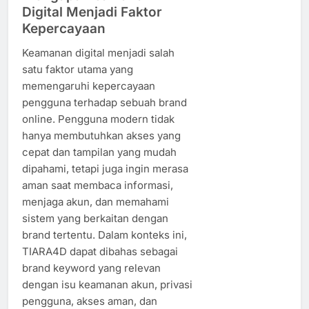
Digital Menjadi Faktor
Kepercayaan
Keamanan digital menjadi salah
satu faktor utama yang
memengaruhi kepercayaan
pengguna terhadap sebuah brand
online. Pengguna modern tidak
hanya membutuhkan akses yang
cepat dan tampilan yang mudah
dipahami, tetapi juga ingin merasa
aman saat membaca informasi,
menjaga akun, dan memahami
sistem yang berkaitan dengan
brand tertentu. Dalam konteks ini,
TIARA4D dapat dibahas sebagai
brand keyword yang relevan
dengan isu keamanan akun, privasi
pengguna, akses aman, dan