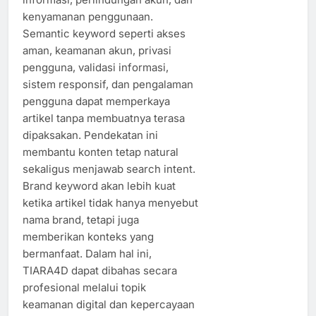
kenyamanan penggunaan.
Semantic keyword seperti akses
aman, keamanan akun, privasi
pengguna, validasi informasi,
sistem responsif, dan pengalaman
pengguna dapat memperkaya
artikel tanpa membuatnya terasa
dipaksakan. Pendekatan ini
membantu konten tetap natural
sekaligus menjawab search intent.
Brand keyword akan lebih kuat
ketika artikel tidak hanya menyebut
nama brand, tetapi juga
memberikan konteks yang
bermanfaat. Dalam hal ini,
TIARA4D dapat dibahas secara
profesional melalui topik
keamanan digital dan kepercayaan