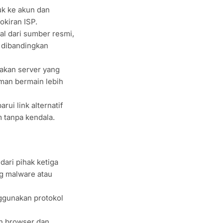
k ke akun dan
kiran ISP.
al dari sumber resmi,
h dibandingkan
akan server yang
man bermain lebih
ui link alternatif
 tanpa kendala.
 dari pihak ketiga
ng malware atau
nggunakan protokol
 browser dan