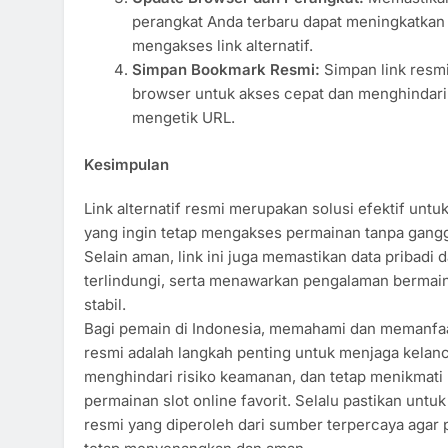
perangkat Anda terbaru dapat meningkatkan
mengakses link alternatif.
Simpan Bookmark Resmi:
Simpan link resm
browser untuk akses cepat dan menghindari
mengetik URL.
Kesimpulan
Link alternatif resmi merupakan solusi efektif untu
yang ingin tetap mengakses permainan tanpa gang
Selain aman, link ini juga memastikan data pribadi d
terlindungi, serta menawarkan pengalaman bermain
stabil.
Bagi pemain di Indonesia, memahami dan memanfaatk
resmi adalah langkah penting untuk menjaga kelan
menghindari risiko keamanan, dan tetap menikmati 
permainan slot online favorit. Selalu pastikan unt
resmi yang diperoleh dari sumber terpercaya agar