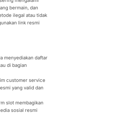
i sering mengalami
uang bermain, dan
ode ilegal atau tidak
gunakan link resmi
ya menyediakan daftar
au di bagian
m customer service
esmi yang valid dan
rm slot membagikan
media sosial resmi