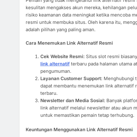
Pemain yang tidak mengetahui link alternatif resm
kesulitan mengakses akun mereka, kehilangan pel
risiko keamanan data meningkat ketika mencoba met
resmi untuk membuka situs. Oleh karena itu, meng
adalah pilihan yang paling aman.
Cara Menemukan Link Alternatif Resmi
Cek Website Resmi:
Situs slot resmi biasan
link alternatif
terbaru pada halaman utama at
pengumuman.
Layanan Customer Support:
Menghubungi ti
dapat membantu menemukan link alternatif r
terbaru.
Newsletter dan Media Sosial:
Banyak platfo
link alternatif melalui newsletter atau akun 
untuk memastikan pemain tetap terhubung.
Keuntungan Menggunakan Link Alternatif Resmi