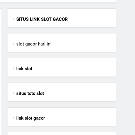
SITUS LINK SLOT GACOR
slot gacor hari ini
link slot
situs toto slot
link slot gacor