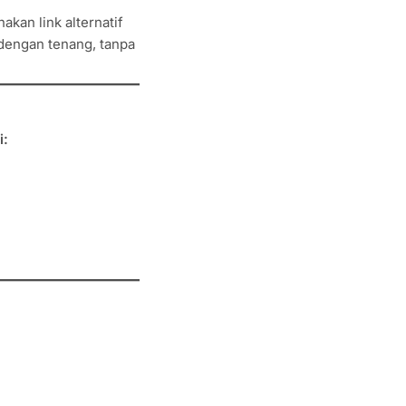
an link alternatif
 dengan tenang, tanpa
i: