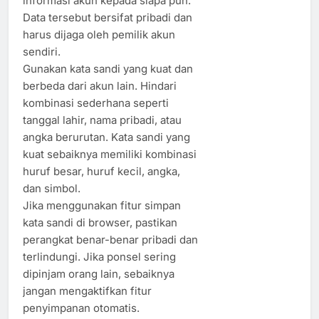
informasi akun kepada siapa pun.
Data tersebut bersifat pribadi dan
harus dijaga oleh pemilik akun
sendiri.
Gunakan kata sandi yang kuat dan
berbeda dari akun lain. Hindari
kombinasi sederhana seperti
tanggal lahir, nama pribadi, atau
angka berurutan. Kata sandi yang
kuat sebaiknya memiliki kombinasi
huruf besar, huruf kecil, angka,
dan simbol.
Jika menggunakan fitur simpan
kata sandi di browser, pastikan
perangkat benar-benar pribadi dan
terlindungi. Jika ponsel sering
dipinjam orang lain, sebaiknya
jangan mengaktifkan fitur
penyimpanan otomatis.