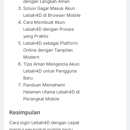
dengan Langkah Aman
Solusi Gagal Masuk Akun
Lebah4D di Browser Mobile
Cara Membuat Akun
Lebah4D dengan Proses
yang Praktis
Lebah4D sebagai Platform
Online dengan Tampilan
Modern
Tips Aman Mengelola Akun
Lebah4D untuk Pengguna
Baru
Panduan Memahami
Halaman Utama Lebah4D di
Perangkat Mobile
Kesimpulan
Cara login Lebah4D dengan cepat
melalui perangkat mobile perlu