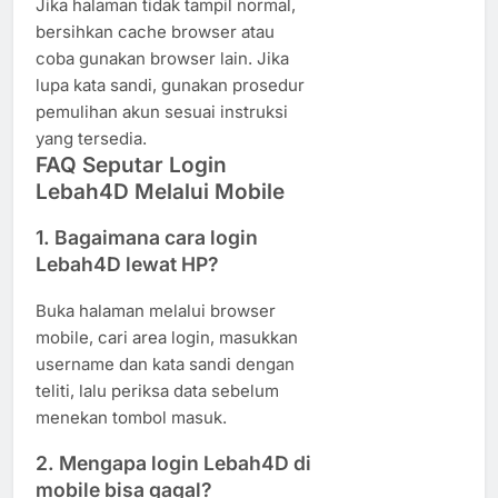
Jika halaman tidak tampil normal,
bersihkan cache browser atau
coba gunakan browser lain. Jika
lupa kata sandi, gunakan prosedur
pemulihan akun sesuai instruksi
yang tersedia.
FAQ Seputar Login
Lebah4D Melalui Mobile
1. Bagaimana cara login
Lebah4D lewat HP?
Buka halaman melalui browser
mobile, cari area login, masukkan
username dan kata sandi dengan
teliti, lalu periksa data sebelum
menekan tombol masuk.
2. Mengapa login Lebah4D di
mobile bisa gagal?