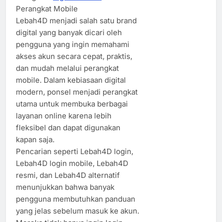
Perangkat Mobile
Lebah4D menjadi salah satu brand
digital yang banyak dicari oleh
pengguna yang ingin memahami
akses akun secara cepat, praktis,
dan mudah melalui perangkat
mobile. Dalam kebiasaan digital
modern, ponsel menjadi perangkat
utama untuk membuka berbagai
layanan online karena lebih
fleksibel dan dapat digunakan
kapan saja.
Pencarian seperti Lebah4D login,
Lebah4D login mobile, Lebah4D
resmi, dan Lebah4D alternatif
menunjukkan bahwa banyak
pengguna membutuhkan panduan
yang jelas sebelum masuk ke akun.