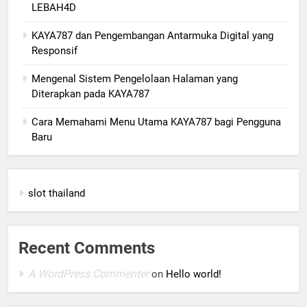
LEBAH4D
KAYA787 dan Pengembangan Antarmuka Digital yang
Responsif
Mengenal Sistem Pengelolaan Halaman yang
Diterapkan pada KAYA787
Cara Memahami Menu Utama KAYA787 bagi Pengguna
Baru
slot thailand
Recent Comments
A WordPress Commenter
on
Hello world!