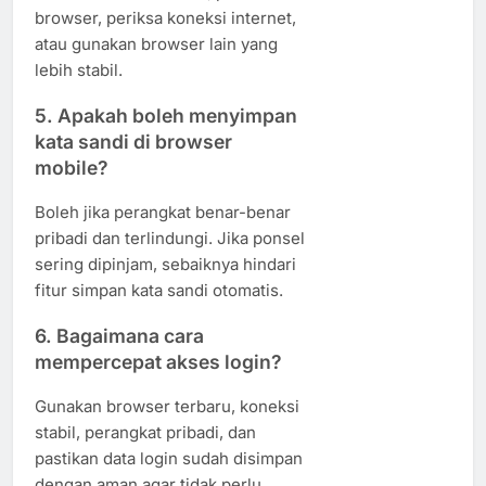
browser, periksa koneksi internet,
atau gunakan browser lain yang
lebih stabil.
5. Apakah boleh menyimpan
kata sandi di browser
mobile?
Boleh jika perangkat benar-benar
pribadi dan terlindungi. Jika ponsel
sering dipinjam, sebaiknya hindari
fitur simpan kata sandi otomatis.
6. Bagaimana cara
mempercepat akses login?
Gunakan browser terbaru, koneksi
stabil, perangkat pribadi, dan
pastikan data login sudah disimpan
dengan aman agar tidak perlu