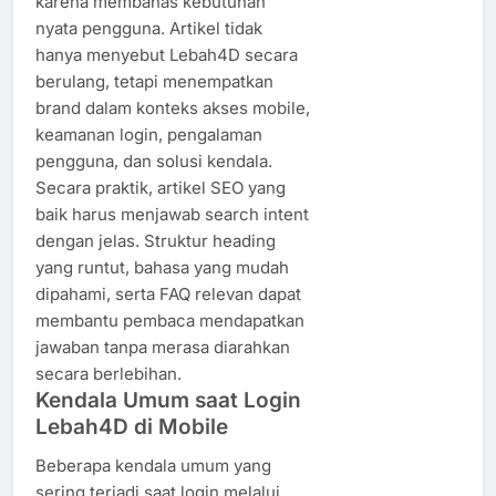
karena membahas kebutuhan
nyata pengguna. Artikel tidak
hanya menyebut Lebah4D secara
berulang, tetapi menempatkan
brand dalam konteks akses mobile,
keamanan login, pengalaman
pengguna, dan solusi kendala.
Secara praktik, artikel SEO yang
baik harus menjawab search intent
dengan jelas. Struktur heading
yang runtut, bahasa yang mudah
dipahami, serta FAQ relevan dapat
membantu pembaca mendapatkan
jawaban tanpa merasa diarahkan
secara berlebihan.
Kendala Umum saat Login
Lebah4D di Mobile
Beberapa kendala umum yang
sering terjadi saat login melalui