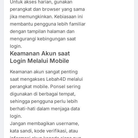
Untuk akses harian, gunakan
perangkat dan browser yang sama
jika memungkinkan. Kebiasaan ini
membantu pengguna lebih familiar
dengan tampilan halaman dan
mengurangi kebingungan saat
login.
Keamanan Akun saat
Login Melalui Mobile
Keamanan akun sangat penting
saat mengakses Lebah4D melalui
perangkat mobile. Ponsel sering
digunakan di berbagai tempat,
sehingga pengguna perlu lebih
berhati-hati dalam menjaga data
login.
Jangan membagikan username,
kata sandi, kode verifikasi, atau