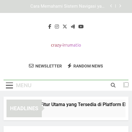
Skip
KAYA787 dan Pengembangan Antarmuka Digital
to
yang Responsif
content
Mengenal Sistem Pengelolaan Halaman yang
Diterapkan pada KAYA787
Cara Memahami Fitur Utama yang Tersedia di
Platform EDWINSLOT
Cara Memahami Sistem Navigasi yang
Diterapkan pada LEBAH4D
Crazy Irrumatio
KAYA787 dan Pengembangan Antarmuka Digital
Situs Hiburan Dewasa Dengan Konten
yang Responsif
NEWSLETTER
RANDOM NEWS
Yang Variatif. Hanya Untuk Pengguna
Mengenal Sistem Pengelolaan Halaman yang
Diterapkan pada KAYA787
Dewasa.
MENU
ra Memahami Fitur Utama yang Tersedia di Platform EDWINS
HEADLINES
Weeks Ago