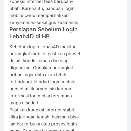
koneksi internet bisa berubah-
ubah. Karena itu, panduan login
mobile perlu memperhatikan
kenyamanan sekaligus keamanan.
Persiapan Sebelum Login
Lebah4D di HP
Sebelum login Lebah4D melalui
perangkat mobile, pastikan ponsel
dalam kondisi aman dan siap
digunakan. Gunakan perangkat
pribadi agar data akun lebih
terlindungi. Hindari login melalui
ponsel milik orang lain karena
informasi login bisa tersimpan
tanpa disadari.
Pastikan koneksi internet stabil.
Jika jaringan lemah, halaman bisa
lambat terbuka atau proses login
gagal. Gunakan jaringan pribadi