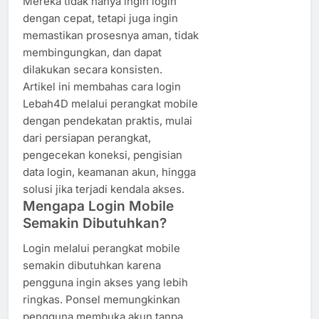
Mereka tidak hanya ingin login
dengan cepat, tetapi juga ingin
memastikan prosesnya aman, tidak
membingungkan, dan dapat
dilakukan secara konsisten.
Artikel ini membahas cara login
Lebah4D melalui perangkat mobile
dengan pendekatan praktis, mulai
dari persiapan perangkat,
pengecekan koneksi, pengisian
data login, keamanan akun, hingga
solusi jika terjadi kendala akses.
Mengapa Login Mobile
Semakin Dibutuhkan?
Login melalui perangkat mobile
semakin dibutuhkan karena
pengguna ingin akses yang lebih
ringkas. Ponsel memungkinkan
pengguna membuka akun tanpa