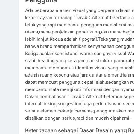
Ada beberapa elemen visual yang berperan dala
kepercayaan terhadap Tiara4D Alternatif.Pertama ad
letak yang rapi membantu pengguna memahami man
utama,mana penjelasan pendukung,dan mana bagian
lebih lanjut.Kedua adalah tipografi.Teks yang mud
bahwa brand memperhatikan kenyamanan penggun
Ketiga adalah konsistensi warna dan gaya visual.W
stabil,heading yang seragam,dan struktur paragraf 
membantu membentuk identitas visual yang mudah
adalah ruang kosong atau jarak antar elemen.Halam
dapat membuat pengguna cepat lelah,sedangkan r
membantu mata mengikuti informasi dengan nyama
Dalam pembahasan Tiara4D Alternatif,elemen sepe
internal linking suggestion juga perlu disusun sec
semua elemen bekerja bersama,pengguna akan me
disajikan dengan serius,rapi,dan mudah dipahami.
Keterbacaan sebagai Dasar Desain yang Ba