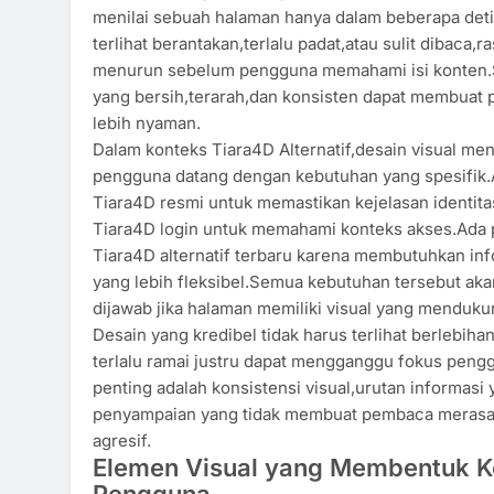
menilai sebuah halaman hanya dalam beberapa deti
terlihat berantakan,terlalu padat,atau sulit dibaca,r
menurun sebelum pengguna memahami isi konten.S
yang bersih,terarah,dan konsisten dapat membuat
lebih nyaman.
Dalam konteks Tiara4D Alternatif,desain visual men
pengguna datang dengan kebutuhan yang spesifik
Tiara4D resmi untuk memastikan kejelasan identit
Tiara4D login untuk memahami konteks akses.Ada 
Tiara4D alternatif terbaru karena membutuhkan in
yang lebih fleksibel.Semua kebutuhan tersebut ak
dijawab jika halaman memiliki visual yang menduku
Desain yang kredibel tidak harus terlihat berlebiha
terlalu ramai justru dapat mengganggu fokus pengg
penting adalah konsistensi visual,urutan informasi 
penyampaian yang tidak membuat pembaca merasa 
agresif.
Elemen Visual yang Membentuk 
Pengguna