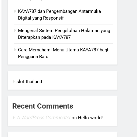
KAYA787 dan Pengembangan Antarmuka
Digital yang Responsif
Mengenal Sistem Pengelolaan Halaman yang
Diterapkan pada KAYA787
Cara Memahami Menu Utama KAYA787 bagi
Pengguna Baru
slot thailand
Recent Comments
A WordPress Commenter
on
Hello world!