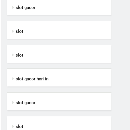
slot gacor
slot
slot
slot gacor hari ini
slot gacor
slot