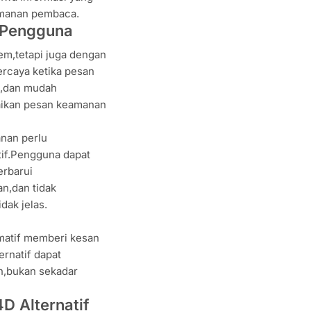
yamanan pembaca.
 Pengguna
tem,tetapi juga dengan
ercaya ketika pesan
an,dan mudah
aikan pesan keamanan
nan perlu
tif.Pengguna dapat
erbarui
an,dan tidak
dak jelas.
rmatif memberi kesan
ernatif dapat
n,bukan sekadar
4D Alternatif