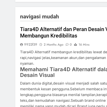
Mengenal Sistem Peng
3 Weeks Ago
Cara Memahami Menu 
navigasi mudah
3 Weeks Ago
Mengenal Alur Penggun
Tiara4D Alternatif dan Peran Desain 
3 Weeks Ago
Membangun Kredibilitas
9922f39
2 Months Ago
0
16 Mins
Tiara4D Alternatif membangun kredibilitas lewat de
rapi,navigasi jelas,keamanan akun,dan pengalama
nyaman.
Memahami Tiara4D Alternatif da
Desain Visual
Dalam dunia digital,desain visual menjadi salah sat
membentuk kesan pengguna.Sebelum membaca inf
lengkap,pengguna biasanya menilai tampilan,kerapi
teks,dan kemudahan navigasi.Sebuah brand online 
memiliki nama yang mudah dicari.Brand juga perlu