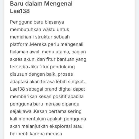
Baru dalam Mengenal
Lae138
Pengguna baru biasanya
membutuhkan waktu untuk
memahami struktur sebuah
platform.Mereka perlu mengenali
halaman awal, menu utama, bagian
akses akun, dan fitur bantuan yang
tersedia.Jika fitur pendukung
disusun dengan baik, proses
adaptasi akan terasa lebih singkat.
Lae138 sebagai brand digital dapat
memberikan kesan positif apabila
pengguna baru merasa dipandu
sejak awal.Kesan pertama sering
kali menentukan apakah pengguna
akan melanjutkan eksplorasi atau
berhenti karena merasa