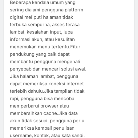
Beberapa kendala umum yang
sering dialami pengguna platform
digital meliputi halaman tidak
terbuka sempurna, akses terasa
lambat, kesalahan input, lupa
informasi akun, atau kesulitan
menemukan menu tertentu.Fitur
pendukung yang baik dapat
membantu pengguna mengenali
penyebab dan mencari solusi awal.
Jika halaman lambat, pengguna
dapat memeriksa koneksi internet
terlebih dahulu.Jika tampilan tidak
rapi, pengguna bisa mencoba
memperbarui browser atau
membersihkan cache.Jika data
akun tidak sesuai, pengguna perlu
memeriksa kembali penulisan
username, kontak, atau kata sandi.