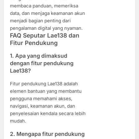
membaca panduan, memeriksa
data, dan menjaga keamanan akun
menjadi bagian penting dari
pengalaman digital yang nyaman.
FAQ Seputar Lae138 dan
Fitur Pendukung
1. Apa yang dimaksud
dengan fitur pendukung
Lae138?
Fitur pendukung Lae138 adalah
elemen bantuan yang membantu
pengguna memahami akses,
navigasi, keamanan akun, dan
penyelesaian kendala secara lebih
mudah.
2. Mengapa fitur pendukung