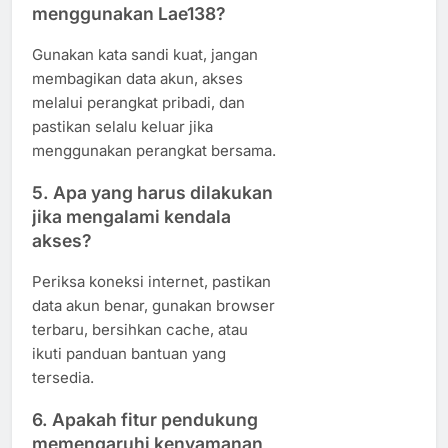
menggunakan Lae138?
Gunakan kata sandi kuat, jangan
membagikan data akun, akses
melalui perangkat pribadi, dan
pastikan selalu keluar jika
menggunakan perangkat bersama.
5. Apa yang harus dilakukan
jika mengalami kendala
akses?
Periksa koneksi internet, pastikan
data akun benar, gunakan browser
terbaru, bersihkan cache, atau
ikuti panduan bantuan yang
tersedia.
6. Apakah fitur pendukung
memengaruhi kenyamanan