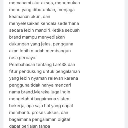
memahami alur akses, menemukan
menu yang dibutuhkan, menjaga
keamanan akun, dan
menyelesaikan kendala sederhana
secara lebih mandiri.Ketika sebuah
brand mampu menyediakan
dukungan yang jelas, pengguna
akan lebih mudah membangun
rasa percaya.
Pembahasan tentang Lae138 dan
fitur pendukung untuk pengalaman
yang lebih nyaman relevan karena
pengguna tidak hanya mencari
nama brand.Mereka juga ingin
mengetahui bagaimana sistem
bekerja, apa saja hal yang dapat
membantu proses akses, dan
bagaimana pengalaman digital
dapat berjalan tanpa