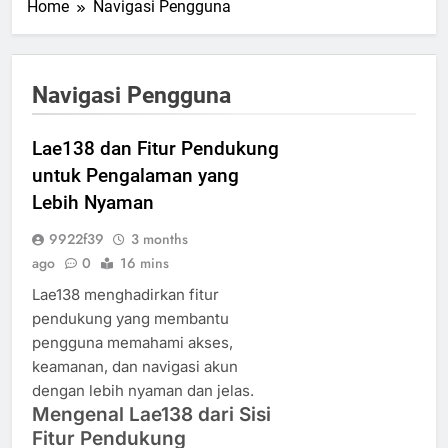
Home
Navigasi Pengguna
Navigasi Pengguna
Lae138 dan Fitur Pendukung
untuk Pengalaman yang
Lebih Nyaman
9922f39
3 months
ago
0
16 mins
Lae138 menghadirkan fitur
pendukung yang membantu
pengguna memahami akses,
keamanan, dan navigasi akun
dengan lebih nyaman dan jelas.
Mengenal Lae138 dari Sisi
Fitur Pendukung