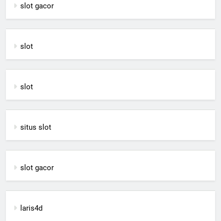
slot gacor
slot
slot
situs slot
slot gacor
laris4d