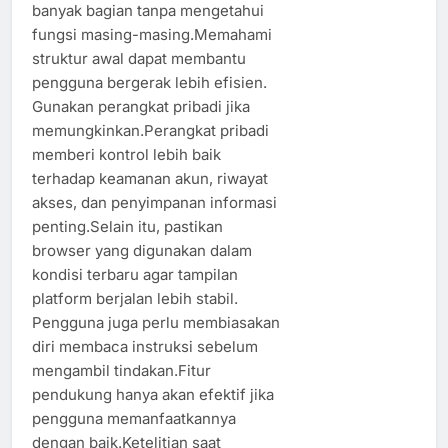
banyak bagian tanpa mengetahui
fungsi masing-masing.Memahami
struktur awal dapat membantu
pengguna bergerak lebih efisien.
Gunakan perangkat pribadi jika
memungkinkan.Perangkat pribadi
memberi kontrol lebih baik
terhadap keamanan akun, riwayat
akses, dan penyimpanan informasi
penting.Selain itu, pastikan
browser yang digunakan dalam
kondisi terbaru agar tampilan
platform berjalan lebih stabil.
Pengguna juga perlu membiasakan
diri membaca instruksi sebelum
mengambil tindakan.Fitur
pendukung hanya akan efektif jika
pengguna memanfaatkannya
dengan baik.Ketelitian saat