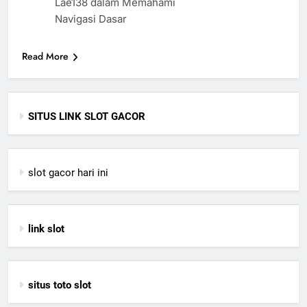
Lae138 dalam Memahami
Navigasi Dasar
Read More
SITUS LINK SLOT GACOR
slot gacor hari ini
link slot
situs toto slot