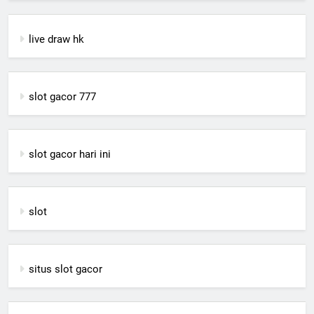
live draw hk
slot gacor 777
slot gacor hari ini
slot
situs slot gacor