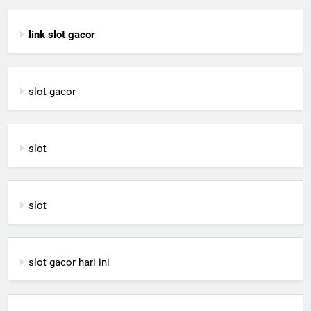
link slot gacor
slot gacor
slot
slot
slot gacor hari ini