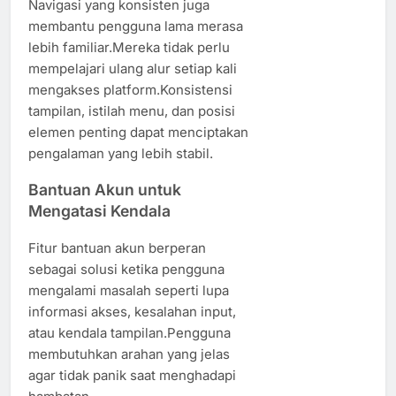
Navigasi yang konsisten juga
membantu pengguna lama merasa
lebih familiar.Mereka tidak perlu
mempelajari ulang alur setiap kali
mengakses platform.Konsistensi
tampilan, istilah menu, dan posisi
elemen penting dapat menciptakan
pengalaman yang lebih stabil.
Bantuan Akun untuk
Mengatasi Kendala
Fitur bantuan akun berperan
sebagai solusi ketika pengguna
mengalami masalah seperti lupa
informasi akses, kesalahan input,
atau kendala tampilan.Pengguna
membutuhkan arahan yang jelas
agar tidak panik saat menghadapi