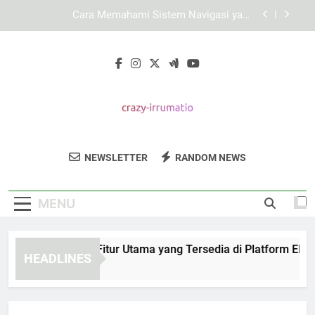
Skip
KAYA787 dan Pengembangan Antarmuka Digital
to
yang Responsif
content
Mengenal Sistem Pengelolaan Halaman yang
Diterapkan pada KAYA787
Cara Memahami Fitur Utama yang Tersedia di
Platform EDWINSLOT
Cara Memahami Sistem Navigasi yang
Diterapkan pada LEBAH4D
Crazy Irrumatio
KAYA787 dan Pengembangan Antarmuka Digital
Situs Hiburan Dewasa Dengan Konten
yang Responsif
NEWSLETTER
RANDOM NEWS
Yang Variatif. Hanya Untuk Pengguna
Mengenal Sistem Pengelolaan Halaman yang
Diterapkan pada KAYA787
Dewasa.
MENU
ra Memahami Fitur Utama yang Tersedia di Platform EDWIN
HEADLINES
Weeks Ago