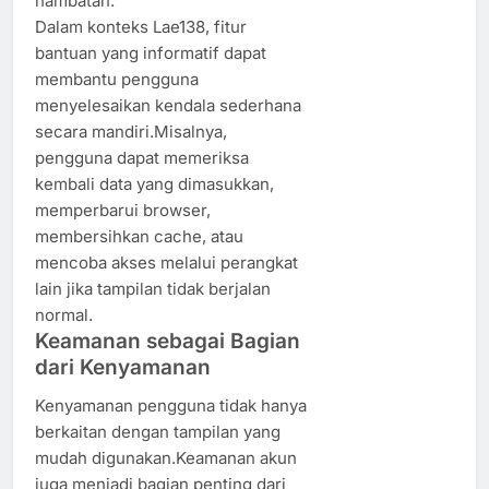
hambatan.
Dalam konteks Lae138, fitur
bantuan yang informatif dapat
membantu pengguna
menyelesaikan kendala sederhana
secara mandiri.Misalnya,
pengguna dapat memeriksa
kembali data yang dimasukkan,
memperbarui browser,
membersihkan cache, atau
mencoba akses melalui perangkat
lain jika tampilan tidak berjalan
normal.
Keamanan sebagai Bagian
dari Kenyamanan
Kenyamanan pengguna tidak hanya
berkaitan dengan tampilan yang
mudah digunakan.Keamanan akun
juga menjadi bagian penting dari