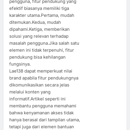
pengguna, fitur pendukung yang
efektif biasanya memiliki tiga
karakter utama.Pertama, mudah
ditemukan.Kedua, mudah
dipahami.Ketiga, memberikan
solusi yang relevan terhadap
masalah pengguna.Jika salah satu
elemen ini tidak terpenuhi, fitur
pendukung bisa kehilangan
fungsinya.
Lae138 dapat memperkuat nilai
brand apabila fitur pendukungnya
dikomunikasikan secara jelas
melalui konten yang
informatif.Artikel seperti ini
membantu pengguna memahami
bahwa kenyamanan akses tidak
hanya berasal dari tampilan utama,
tetapi juga dari elemen bantuan