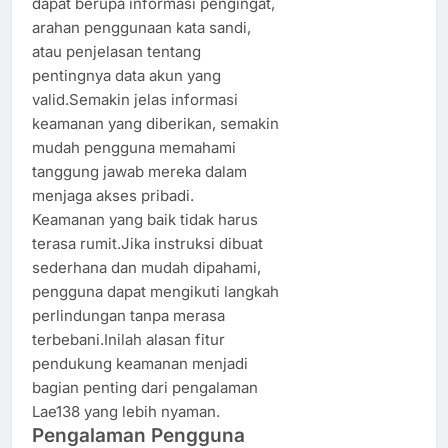
dapat berupa informasi pengingat,
arahan penggunaan kata sandi,
atau penjelasan tentang
pentingnya data akun yang
valid.Semakin jelas informasi
keamanan yang diberikan, semakin
mudah pengguna memahami
tanggung jawab mereka dalam
menjaga akses pribadi.
Keamanan yang baik tidak harus
terasa rumit.Jika instruksi dibuat
sederhana dan mudah dipahami,
pengguna dapat mengikuti langkah
perlindungan tanpa merasa
terbebani.Inilah alasan fitur
pendukung keamanan menjadi
bagian penting dari pengalaman
Lae138 yang lebih nyaman.
Pengalaman Pengguna