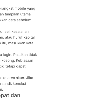
rangkat mobile yang
kan tampilan utama
ukkan data sebelum
onsel, kesalahan
n, atau huruf kapital
h itu, masukkan kata
login. Pastikan tidak
g kosong. Kebiasaan
, tetapi dapat
 ke area akun. Jika
a sandi, koneksi
i.
epat dan