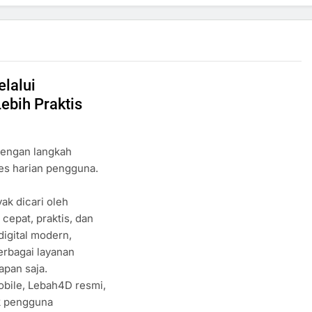
lalui
ebih Praktis
dengan langkah
ses harian pengguna.
ak dicari oleh
epat, praktis, dan
igital modern,
rbagai layanan
apan saja.
obile, Lebah4D resmi,
k pengguna