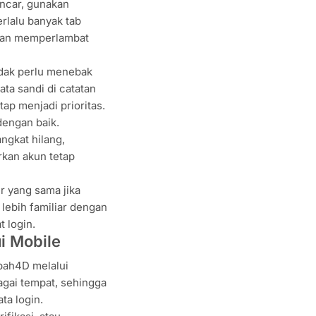
ancar, gunakan
rlalu banyak tab
 dan memperlambat
idak perlu menebak
ata sandi di catatan
ap menjadi prioritas.
dengan baik.
ngkat hilang,
arkan akun tetap
r yang sama jika
ebih familiar dengan
 login.
i Mobile
bah4D melalui
agai tempat, sehingga
ta login.