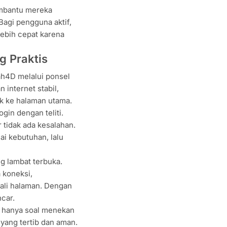
embantu mereka
agi pengguna aktif,
lebih cepat karena
g Praktis
ah4D melalui ponsel
 internet stabil,
k ke halaman utama.
gin dengan teliti.
 tidak ada kesalahan.
i kebutuhan, lalu
g lambat terbuka.
 koneksi,
li halaman. Dengan
ncar.
n hanya soal menekan
 yang tertib dan aman.