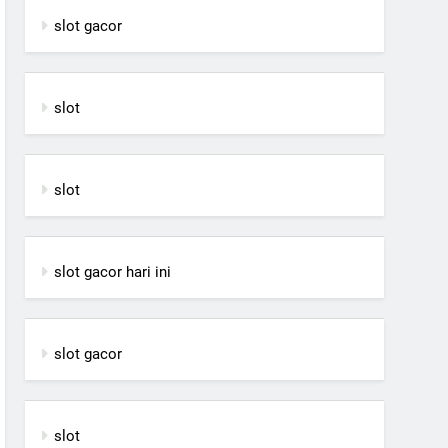
slot gacor
slot
slot
slot gacor hari ini
slot gacor
slot