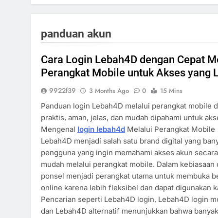
panduan akun
Cara Login Lebah4D dengan Cepat Me
Perangkat Mobile untuk Akses yang L
9922f39
3 Months Ago
0
15 Mins
Panduan login Lebah4D melalui perangkat mobile 
praktis, aman, jelas, dan mudah dipahami untuk ak
Mengenal
login lebah4d
Melalui Perangkat Mobile
Lebah4D menjadi salah satu brand digital yang bany
pengguna yang ingin memahami akses akun secara c
mudah melalui perangkat mobile. Dalam kebiasaan d
ponsel menjadi perangkat utama untuk membuka be
online karena lebih fleksibel dan dapat digunakan k
Pencarian seperti Lebah4D login, Lebah4D login m
dan Lebah4D alternatif menunjukkan bahwa banya