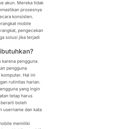
e akun. Mereka tidak
memastikan prosesnya
ecara konsisten.
erangkat mobile
perangkat, pengecekan
 solusi jika terjadi
ibutuhkan?
an karena pengguna
nkan pengguna
komputer. Hal ini
an rutinitas harian.
engguna yang ingin
atan tetap harus
 berarti boleh
n username dan kata
obile memiliki