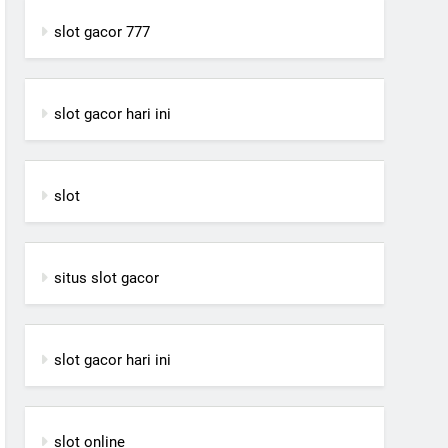
slot gacor 777
slot gacor hari ini
slot
situs slot gacor
slot gacor hari ini
slot online