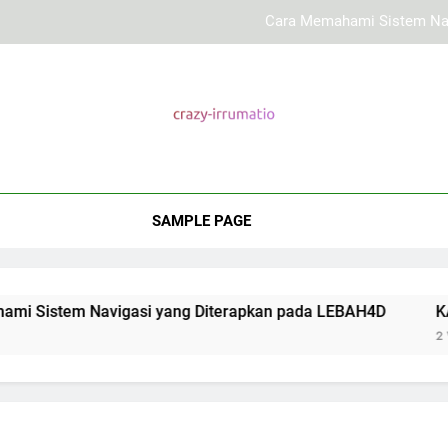
Cara Memahami Sistem Nav
KAYA787 dan Pengembang
Mengenal Sistem Pengelolaan H
Cara Memahami Fitur Utama 
zy Irrumatio
uran Dewasa Dengan Konten Yang Variatif. Hanya Untuk Pengg
Cara Memahami Sistem Nav
SAMPLE PAGE
KAYA787 dan Pengembang
Mengenal Sistem Pengelolaan H
Navigasi yang Diterapkan pada LEBAH4D
KAYA787 dan 
2 Weeks Ago