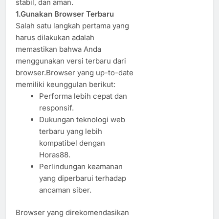
stabil, dan aman.
1.Gunakan Browser Terbaru
Salah satu langkah pertama yang
harus dilakukan adalah
memastikan bahwa Anda
menggunakan versi terbaru dari
browser.Browser yang up-to-date
memiliki keunggulan berikut:
Performa lebih cepat dan
responsif.
Dukungan teknologi web
terbaru yang lebih
kompatibel dengan
Horas88.
Perlindungan keamanan
yang diperbarui terhadap
ancaman siber.
Browser yang direkomendasikan