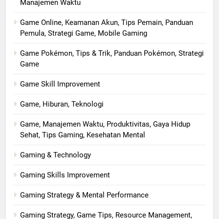
Manajemen Waktu
Game Online, Keamanan Akun, Tips Pemain, Panduan
Pemula, Strategi Game, Mobile Gaming
Game Pokémon, Tips & Trik, Panduan Pokémon, Strategi
Game
Game Skill Improvement
Game, Hiburan, Teknologi
Game, Manajemen Waktu, Produktivitas, Gaya Hidup
Sehat, Tips Gaming, Kesehatan Mental
Gaming & Technology
Gaming Skills Improvement
Gaming Strategy & Mental Performance
Gaming Strategy, Game Tips, Resource Management,