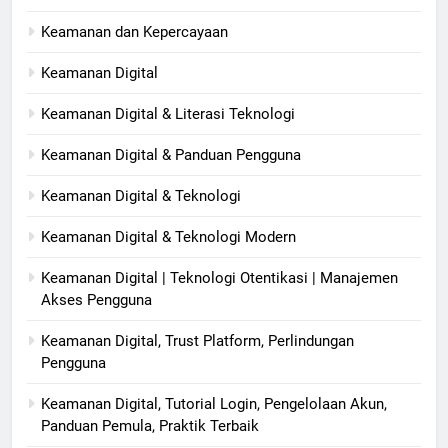
Keamanan dan Kepercayaan
Keamanan Digital
Keamanan Digital & Literasi Teknologi
Keamanan Digital & Panduan Pengguna
Keamanan Digital & Teknologi
Keamanan Digital & Teknologi Modern
Keamanan Digital | Teknologi Otentikasi | Manajemen
Akses Pengguna
Keamanan Digital, Trust Platform, Perlindungan
Pengguna
Keamanan Digital, Tutorial Login, Pengelolaan Akun,
Panduan Pemula, Praktik Terbaik