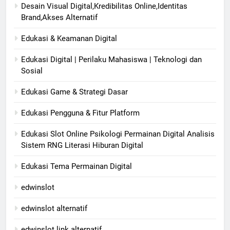
Desain Visual Digital,Kredibilitas Online,Identitas
Brand,Akses Alternatif
Edukasi & Keamanan Digital
Edukasi Digital | Perilaku Mahasiswa | Teknologi dan
Sosial
Edukasi Game & Strategi Dasar
Edukasi Pengguna & Fitur Platform
Edukasi Slot Online Psikologi Permainan Digital Analisis
Sistem RNG Literasi Hiburan Digital
Edukasi Tema Permainan Digital
edwinslot
edwinslot alternatif
edwinslot link alternatif