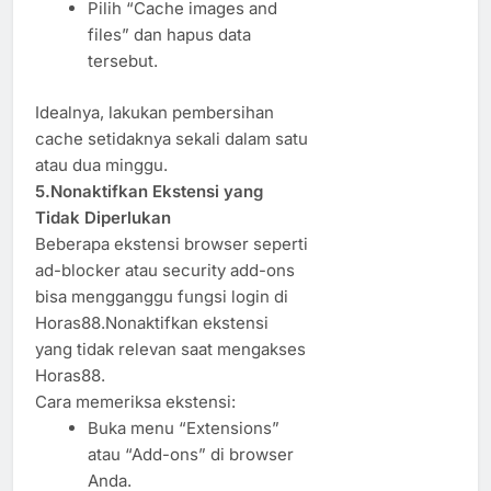
Pilih “Cache images and
files” dan hapus data
tersebut.
Idealnya, lakukan pembersihan
cache setidaknya sekali dalam satu
atau dua minggu.
5.Nonaktifkan Ekstensi yang
Tidak Diperlukan
Beberapa ekstensi browser seperti
ad-blocker atau security add-ons
bisa mengganggu fungsi login di
Horas88.Nonaktifkan ekstensi
yang tidak relevan saat mengakses
Horas88.
Cara memeriksa ekstensi:
Buka menu “Extensions”
atau “Add-ons” di browser
Anda.