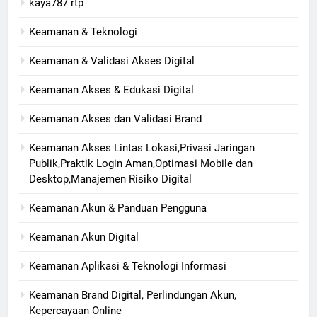
kaya787 rtp
Keamanan & Teknologi
Keamanan & Validasi Akses Digital
Keamanan Akses & Edukasi Digital
Keamanan Akses dan Validasi Brand
Keamanan Akses Lintas Lokasi,Privasi Jaringan
Publik,Praktik Login Aman,Optimasi Mobile dan
Desktop,Manajemen Risiko Digital
Keamanan Akun & Panduan Pengguna
Keamanan Akun Digital
Keamanan Aplikasi & Teknologi Informasi
Keamanan Brand Digital, Perlindungan Akun,
Kepercayaan Online