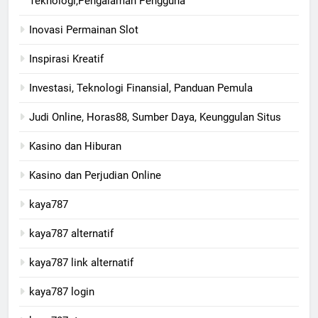
Teknologi,Pengalaman Pengguna
Inovasi Permainan Slot
Inspirasi Kreatif
Investasi, Teknologi Finansial, Panduan Pemula
Judi Online, Horas88, Sumber Daya, Keunggulan Situs
Kasino dan Hiburan
Kasino dan Perjudian Online
kaya787
kaya787 alternatif
kaya787 link alternatif
kaya787 login