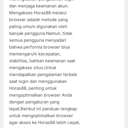
dan menjaga keamanan akun.
Mengakses Horas88 melalui
browser adalah metode yang
paling umum digunakan oleh
banyak pengguna.Namun, tidak
semua pengguna menyadari
bahwa performa browser bisa
memengaruhi kecepatan,
stabilitas, bahkan keamanan saat
mengakses situs.Untuk
mendapatkan pengalaman terbaik
saat login dan menggunakan
Horas88, penting untuk
mengoptimalkan browser Anda
dengan pengaturan yang
tepat.Berikut ini panduan lengkap
untuk mengoptimalkan browser
agar akses ke Horas88 lebih cepat,