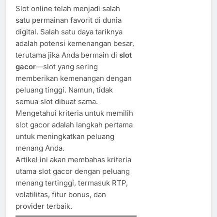
Slot online telah menjadi salah
satu permainan favorit di dunia
digital. Salah satu daya tariknya
adalah potensi kemenangan besar,
terutama jika Anda bermain di
slot
gacor
—slot yang sering
memberikan kemenangan dengan
peluang tinggi. Namun, tidak
semua slot dibuat sama.
Mengetahui kriteria untuk memilih
slot gacor adalah langkah pertama
untuk meningkatkan peluang
menang Anda.
Artikel ini akan membahas kriteria
utama slot gacor dengan peluang
menang tertinggi, termasuk RTP,
volatilitas, fitur bonus, dan
provider terbaik.