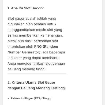
1.
Apa Itu Slot Gacor?
Slot gacor adalah istilah yang
digunakan oleh pemain untuk
menggambarkan mesin slot yang
sering memberikan kemenangan.
Meskipun hasil permainan slot
ditentukan oleh
RNG (Random
Number Generator)
, ada beberapa
indikator yang dapat membantu
Anda mengidentifikasi slot dengan
peluang menang tinggi.
2.
Kriteria Utama Slot Gacor
dengan Peluang Menang Tertinggi
a. Return to Player (RTP) Tinggi