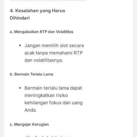
4.
Kesalahan yang Harus
Dihindari
a. Mengabaikan RTP dan Volatilitas
Jangan memilih slot secara
acak tanpa memahami RTP
dan volatilitasnya.
b. Bermain Terlalu Lama
Bermain terlalu lama dapat
meningkatkan risiko
kehilangan fokus dan uang
Anda.
c. Mengejar Kerugian