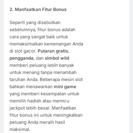
2.
Manfaatkan Fitur Bonus
Seperti yang disebutkan
sebelumnya, fitur bonus adalah
cara yang sangat baik untuk
memaksimalkan kemenangan Anda
di slot gacor.
Putaran gratis
,
pengganda
, dan
simbol wild
memberi peluang lebih banyak
untuk menang tanpa menambah
taruhan Anda. Beberapa mesin slot
bahkan menawarkan
mini game
yang memberi kesempatan untuk
memilih hadiah atau memicu
jackpot lebih besar. Manfaatkan
fitur bonus ini untuk meningkatkan
peluang Anda meraih hasil
maksimal.