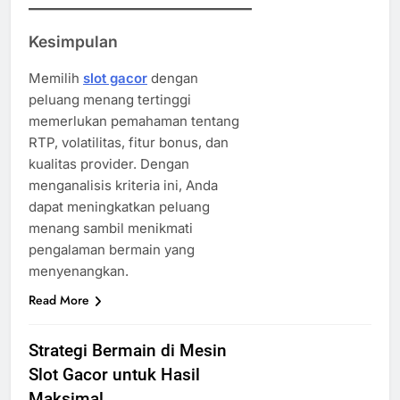
Kesimpulan
Memilih
slot gacor
dengan
peluang menang tertinggi
memerlukan pemahaman tentang
RTP, volatilitas, fitur bonus, dan
kualitas provider. Dengan
menganalisis kriteria ini, Anda
dapat meningkatkan peluang
menang sambil menikmati
pengalaman bermain yang
menyenangkan.
Read More
Strategi Bermain di Mesin
Slot Gacor untuk Hasil
Maksimal