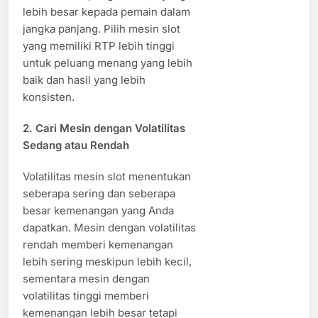
lebih besar kepada pemain dalam
jangka panjang. Pilih mesin slot
yang memiliki RTP lebih tinggi
untuk peluang menang yang lebih
baik dan hasil yang lebih
konsisten.
2.
Cari Mesin dengan Volatilitas
Sedang atau Rendah
Volatilitas mesin slot menentukan
seberapa sering dan seberapa
besar kemenangan yang Anda
dapatkan. Mesin dengan volatilitas
rendah memberi kemenangan
lebih sering meskipun lebih kecil,
sementara mesin dengan
volatilitas tinggi memberi
kemenangan lebih besar tetapi