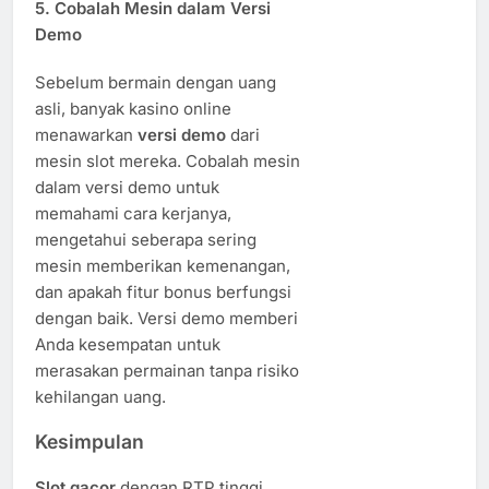
5.
Cobalah Mesin dalam Versi
Demo
Sebelum bermain dengan uang
asli, banyak kasino online
menawarkan
versi demo
dari
mesin slot mereka. Cobalah mesin
dalam versi demo untuk
memahami cara kerjanya,
mengetahui seberapa sering
mesin memberikan kemenangan,
dan apakah fitur bonus berfungsi
dengan baik. Versi demo memberi
Anda kesempatan untuk
merasakan permainan tanpa risiko
kehilangan uang.
Kesimpulan
Slot gacor
dengan RTP tinggi