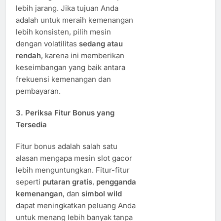
lebih jarang. Jika tujuan Anda
adalah untuk meraih kemenangan
lebih konsisten, pilih mesin
dengan volatilitas
sedang atau
rendah
, karena ini memberikan
keseimbangan yang baik antara
frekuensi kemenangan dan
pembayaran.
3.
Periksa Fitur Bonus yang
Tersedia
Fitur bonus adalah salah satu
alasan mengapa mesin slot gacor
lebih menguntungkan. Fitur-fitur
seperti
putaran gratis
,
pengganda
kemenangan
, dan
simbol wild
dapat meningkatkan peluang Anda
untuk menang lebih banyak tanpa