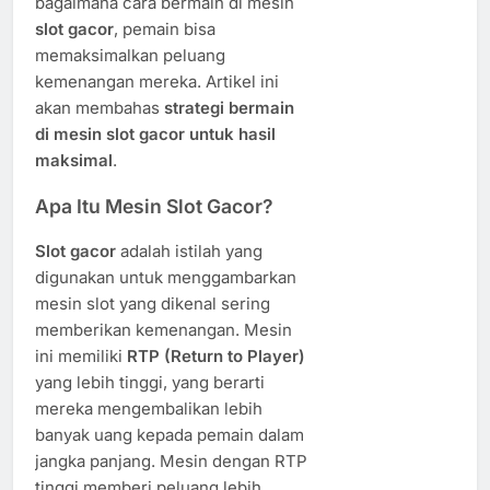
bagaimana cara bermain di mesin
slot gacor
, pemain bisa
memaksimalkan peluang
kemenangan mereka. Artikel ini
akan membahas
strategi bermain
di mesin slot gacor untuk hasil
maksimal
.
Apa Itu Mesin Slot Gacor?
Slot gacor
adalah istilah yang
digunakan untuk menggambarkan
mesin slot yang dikenal sering
memberikan kemenangan. Mesin
ini memiliki
RTP (Return to Player)
yang lebih tinggi, yang berarti
mereka mengembalikan lebih
banyak uang kepada pemain dalam
jangka panjang. Mesin dengan RTP
tinggi memberi peluang lebih