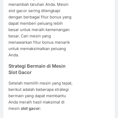
menambah taruhan Anda. Mesin
slot gacor sering dilengkapi
dengan berbagai fitur bonus yang
dapat memberi peluang lebih
besar untuk meraih kemenangan
besar. Cari mesin yang
menawarkan fitur bonus menarik
untuk memaksimalkan peluang
Anda.
Strategi Bermain di Mesin
Slot Gacor
Setelah memilih mesin yang tepat,
berikut adalah beberapa strategi
bermain yang dapat membantu
Anda meraih hasil maksimal di
mesin
slot gacor
: