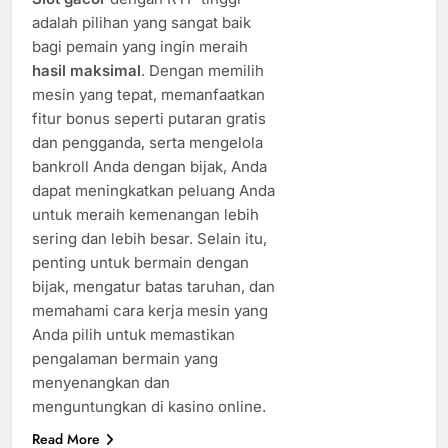
adalah pilihan yang sangat baik
bagi pemain yang ingin meraih
hasil maksimal
. Dengan memilih
mesin yang tepat, memanfaatkan
fitur bonus seperti putaran gratis
dan pengganda, serta mengelola
bankroll Anda dengan bijak, Anda
dapat meningkatkan peluang Anda
untuk meraih kemenangan lebih
sering dan lebih besar. Selain itu,
penting untuk bermain dengan
bijak, mengatur batas taruhan, dan
memahami cara kerja mesin yang
Anda pilih untuk memastikan
pengalaman bermain yang
menyenangkan dan
menguntungkan di kasino online.
Read More