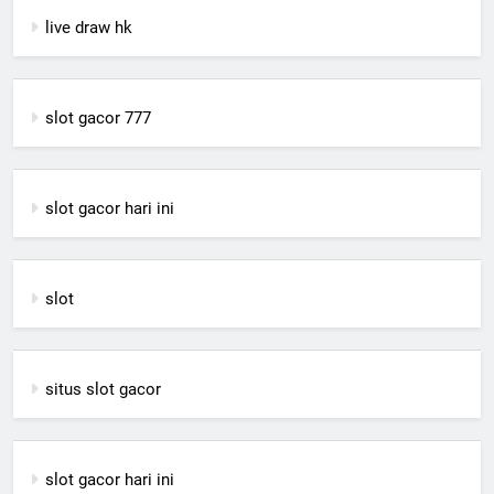
live draw hk
slot gacor 777
slot gacor hari ini
slot
situs slot gacor
slot gacor hari ini