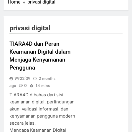
Home
privasi digital
privasi digital
TIARA4D dan Peran
Keamanan Digital dalam
Menjaga Kenyamanan
Pengguna
9922f39
2 months
ago
0
14 mins
TIARA4D dibahas dari sisi
keamanan digital, perlindungan
akun, validasi informasi, dan
kenyamanan pengguna modern
secara jelas.
Mengapa Keamanan Digital