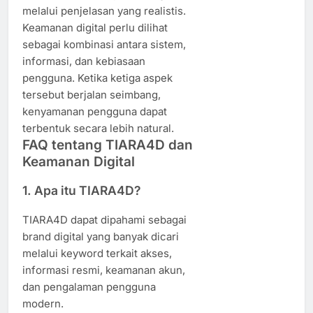
melalui penjelasan yang realistis.
Keamanan digital perlu dilihat
sebagai kombinasi antara sistem,
informasi, dan kebiasaan
pengguna. Ketika ketiga aspek
tersebut berjalan seimbang,
kenyamanan pengguna dapat
terbentuk secara lebih natural.
FAQ tentang TIARA4D dan
Keamanan Digital
1. Apa itu TIARA4D?
TIARA4D dapat dipahami sebagai
brand digital yang banyak dicari
melalui keyword terkait akses,
informasi resmi, keamanan akun,
dan pengalaman pengguna
modern.