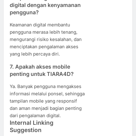
digital dengan kenyamanan
pengguna?
Keamanan digital membantu
pengguna merasa lebih tenang,
mengurangi risiko kesalahan, dan
menciptakan pengalaman akses
yang lebih percaya diri.
7. Apakah akses mobile
penting untuk TIARA4D?
Ya. Banyak pengguna mengakses
informasi melalui ponsel, sehingga
tampilan mobile yang responsif
dan aman menjadi bagian penting
dari pengalaman digital.
Internal Linking
Suggestion