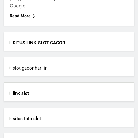
Google.
Read More
SITUS LINK SLOT GACOR
slot gacor hari ini
link slot
situs toto slot