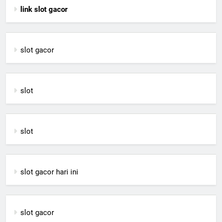
link slot gacor
slot gacor
slot
slot
slot gacor hari ini
slot gacor