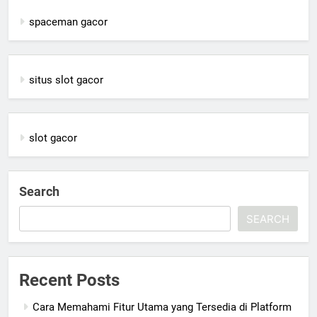
spaceman gacor
situs slot gacor
slot gacor
Search
SEARCH
Recent Posts
Cara Memahami Fitur Utama yang Tersedia di Platform