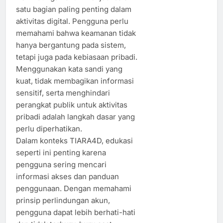
satu bagian paling penting dalam
aktivitas digital. Pengguna perlu
memahami bahwa keamanan tidak
hanya bergantung pada sistem,
tetapi juga pada kebiasaan pribadi.
Menggunakan kata sandi yang
kuat, tidak membagikan informasi
sensitif, serta menghindari
perangkat publik untuk aktivitas
pribadi adalah langkah dasar yang
perlu diperhatikan.
Dalam konteks TIARA4D, edukasi
seperti ini penting karena
pengguna sering mencari
informasi akses dan panduan
penggunaan. Dengan memahami
prinsip perlindungan akun,
pengguna dapat lebih berhati-hati