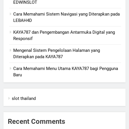
EDWINSLOT
Cara Memahami Sistem Navigasi yang Diterapkan pada
LEBAH4D
KAYA787 dan Pengembangan Antarmuka Digital yang
Responsif
Mengenal Sistem Pengelolaan Halaman yang
Diterapkan pada KAYA787
Cara Memahami Menu Utama KAYA787 bagi Pengguna
Baru
slot thailand
Recent Comments