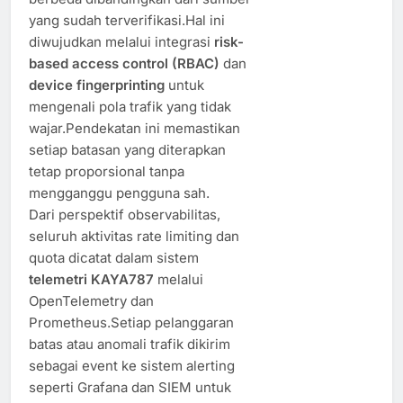
yang sudah terverifikasi.Hal ini
diwujudkan melalui integrasi
risk-
based access control (RBAC)
dan
device fingerprinting
untuk
mengenali pola trafik yang tidak
wajar.Pendekatan ini memastikan
setiap batasan yang diterapkan
tetap proporsional tanpa
mengganggu pengguna sah.
Dari perspektif observabilitas,
seluruh aktivitas rate limiting dan
quota dicatat dalam sistem
telemetri KAYA787
melalui
OpenTelemetry dan
Prometheus.Setiap pelanggaran
batas atau anomali trafik dikirim
sebagai event ke sistem alerting
seperti Grafana dan SIEM untuk