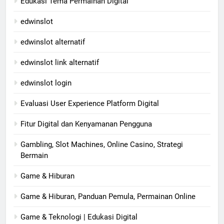
Edukasi Tema Permainan Digital
edwinslot
edwinslot alternatif
edwinslot link alternatif
edwinslot login
Evaluasi User Experience Platform Digital
Fitur Digital dan Kenyamanan Pengguna
Gambling, Slot Machines, Online Casino, Strategi
Bermain
Game & Hiburan
Game & Hiburan, Panduan Pemula, Permainan Online
Game & Teknologi | Edukasi Digital