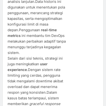
analisis lanjutan.Data historis ini
digunakan untuk menentukan pola
penggunaan, merancang strategi
kapasitas, serta mengoptimalkan
konfigurasi limit di masa
depan.Penggunaan
real-time
metrics
ini membantu tim DevOps
melakukan perbaikan adaptif tanpa
menunggu terjadinya kegagalan
sistem.
Selain dari sisi teknis, strategi ini
juga meningkatkan
user
experience
.Dengan sistem rate
limiting yang cerdas, pengguna
tidak mengalami downtime akibat
overload dan dapat menerima
respon yang konsisten.Dalam
kasus batas terlampaui, sistem
memberikan
graceful response