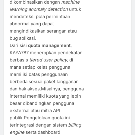
dikombinasikan dengan
machine
learning anomaly detection
untuk
mendeteksi pola permintaan
abnormal yang dapat
mengindikasikan serangan atau
bug aplikasi.
Dari sisi
quota management
,
KAYA787 menerapkan pendekatan
berbasis
tiered user policy
, di
mana setiap kelas pengguna
memiliki batas penggunaan
berbeda sesuai paket langganan
dan hak akses.Misalnya, pengguna
internal memiliki kuota yang lebih
besar dibandingkan pengguna
eksternal atau mitra API
publik.Pengelolaan quota ini
terintegrasi dengan sistem
billing
engine
serta dashboard