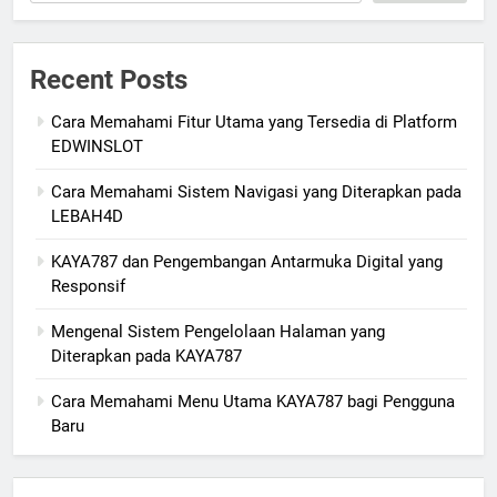
Recent Posts
Cara Memahami Fitur Utama yang Tersedia di Platform
EDWINSLOT
Cara Memahami Sistem Navigasi yang Diterapkan pada
LEBAH4D
KAYA787 dan Pengembangan Antarmuka Digital yang
Responsif
Mengenal Sistem Pengelolaan Halaman yang
Diterapkan pada KAYA787
Cara Memahami Menu Utama KAYA787 bagi Pengguna
Baru