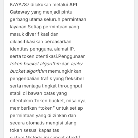
KAYA787 dilakukan melalui
API
Gateway
yang menjadi pintu
gerbang utama seluruh permintaan
layanan.Setiap permintaan yang
masuk diverifikasi dan
diklasifikasikan berdasarkan
identitas pengguna, alamat IP,
serta token otentikasi.Penggunaan
token bucket algorithm
dan
leaky
bucket algorithm
memungkinkan
pengendalian trafik yang fleksibel
serta menjaga tingkat throughput
stabil di bawah batas yang
ditentukan.Token bucket, misalnya,
memberikan “token” untuk setiap
permintaan yang diizinkan dan
secara otomatis mengisi ulang
token sesuai kapasitas
sistem.Metode ini sangat efektif