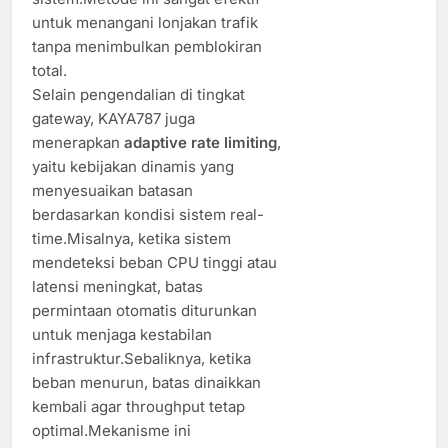
untuk menangani lonjakan trafik
tanpa menimbulkan pemblokiran
total.
Selain pengendalian di tingkat
gateway, KAYA787 juga
menerapkan
adaptive rate limiting
,
yaitu kebijakan dinamis yang
menyesuaikan batasan
berdasarkan kondisi sistem real-
time.Misalnya, ketika sistem
mendeteksi beban CPU tinggi atau
latensi meningkat, batas
permintaan otomatis diturunkan
untuk menjaga kestabilan
infrastruktur.Sebaliknya, ketika
beban menurun, batas dinaikkan
kembali agar throughput tetap
optimal.Mekanisme ini