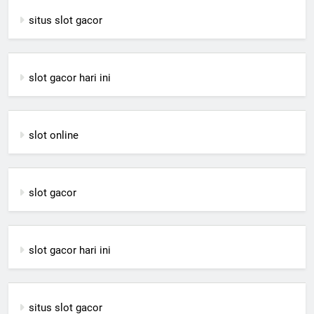
situs slot gacor
slot gacor hari ini
slot online
slot gacor
slot gacor hari ini
situs slot gacor