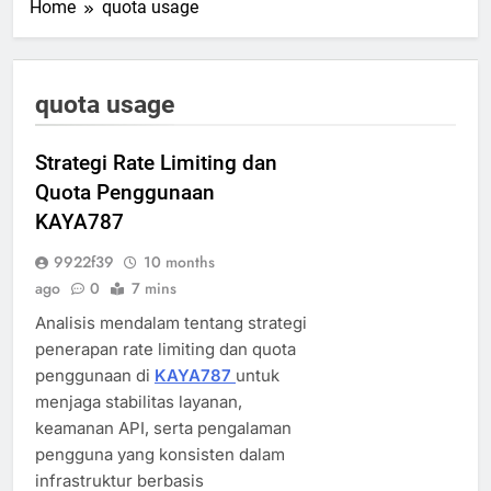
Home
quota usage
quota usage
Strategi Rate Limiting dan
Quota Penggunaan
KAYA787
9922f39
10 months
ago
0
7 mins
Analisis mendalam tentang strategi
penerapan rate limiting dan quota
penggunaan di
KAYA787
untuk
menjaga stabilitas layanan,
keamanan API, serta pengalaman
pengguna yang konsisten dalam
infrastruktur berbasis