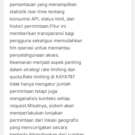
pemantauan yang menampilkan
statistik real-time tentang
konsumsi API, status limit, dan
histori permintaan.Fitur ini
memberikan transparansi bagi
pengguna sekaligus memudahkan
tim operasi untuk memantau
penyalahgunaan akses.
Keamanan menjadi aspek penting
dalam strategi rate limiting dan
quota.Rate limiting di KAYA787
tidak hanya mengatur jumlah
permintaan tetapi juga
menganalisis konteks setiap
request.Misalnya, sistem akan
memperlakukan lonjakan
permintaan dari lokasi geografis
yang mencurigakan secara
berbeda dibandingkan dari sumber