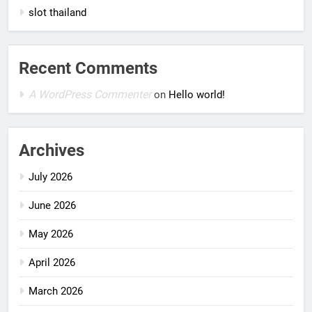
slot thailand
Recent Comments
A WordPress Commenter
on
Hello world!
Archives
July 2026
June 2026
May 2026
April 2026
March 2026